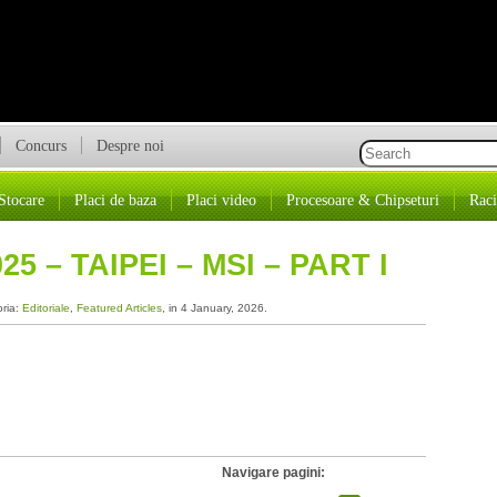
Concurs
Despre noi
Stocare
Placi de baza
Placi video
Procesoare & Chipseturi
Raci
5 – TAIPEI – MSI – PART I
oria:
Editoriale
,
Featured Articles
, in 4 January, 2026.
Navigare pagini: