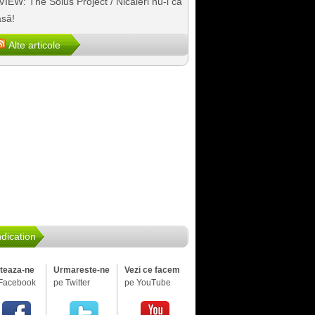
IEW: The Solus Project / Nicăieri nu-i ca
să!
Alte articole
dication
iteaza-ne
Urmareste-ne
Vezi ce facem
Facebook
pe Twitter
pe YouTube