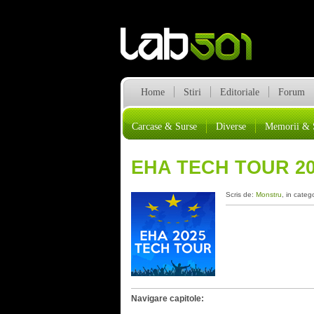
Home
Stiri
Editoriale
Forum
Carcase & Surse
Diverse
Memorii & 
EHA TECH TOUR 202
Scris de:
Monstru
, in categ
Navigare capitole: