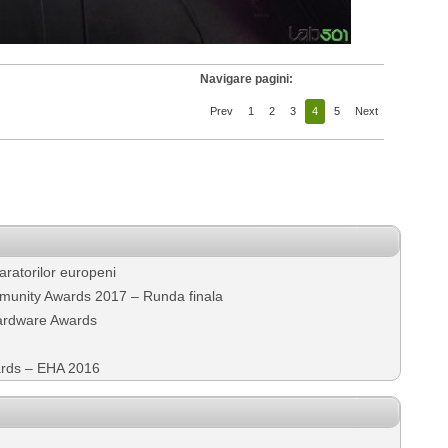
Navigare pagini:
Prev
1
2
3
4
5
Next
ratorilor europeni
unity Awards 2017 – Runda finala
ardware Awards
ards – EHA 2016