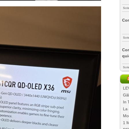
Scri
Com
Scri
Com
qui
Scri
LEV
Găl
In 
La 
Mo
1 M