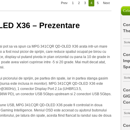
Prev
1
2
3
4
5
Next
Cele
D X36 – Prezentare
Com
The
Scri
u si pot sa va spun ca MPG 341CQR QD-OLED X36 arata intr-un mare
 a fost noul picior de sprijin, care reduce spatiul ocupat pe birou cu
Com
ice, display-ul putand pivota in plan orizontal cu pana la 10 de grade in
Imp
l poate avea valori cuprinse intre -5 si 20 grade. Mai mult decat atat,
Spa
ii.
Scri
 piciorului de sprijin, pe partea din spate, iar in partea stanga gasim
za (sursa este inclusa in monitor). MPG 341CQR QD-OLED X36 este
@360Hz), 1 conector Display Port 2.1a (UHBR13.5,
Com
8W PD), un conector USB 5Gbps upstream si 2 conectori USB 5Gbps.
GI
Co
exiune USB, MPG 341CQR QD-OLED X36 poate fi controlat in doua
ei Gaming Intelligence. Meniul OSD este accesat cu ajutorul butonului
Scri
onitorului, pe latura din spate, acesta fiind flancat la randul sau de doua
Com