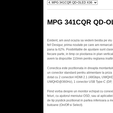
MPG 341CQR QD-OLE
Evident, am avut ocazia sa vedem bestia pe vi
fel! Desigur, prima noutate pe care am remarcat-o
pana la 62%. Posibilitatile de ajustare sunt clas
fiecare parte, in timp ce pivotarea in plan vertica
avem la dispozitie 110mm pentru reglarea inaltim
Conectica este pozitionata in dreapta montantului
un conector standard pentru alimentare la pri
dotat cu 2 conectori HDMI 2.1 (48Gbps, UWQHD
UWQHD@360Hz), 1 conector USB Type-C (DP, 9
Fiind vorba despre un monitor echipat cu con
feluri, cu ajutorul meniului OSD, sau al aplicati
de tip joystick pozitionat in partea inferioara a m
butoane (On/Off si Select).