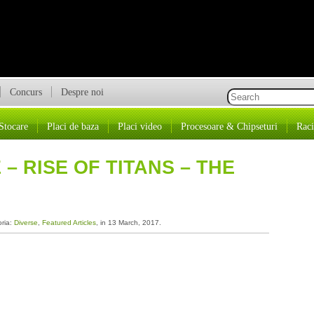
Concurs
Despre noi
Stocare
Placi de baza
Placi video
Procesoare & Chipseturi
Raci
 RISE OF TITANS – THE
oria:
Diverse
,
Featured Articles
, in 13 March, 2017.