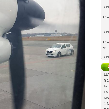
Scri
Com
Scri
Com
qui
Scri
LEV
Găl
In 
La 
Mo
1 M