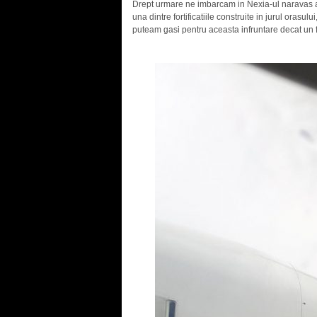
Drept urmare ne imbarcam in Nexia-ul naravas al 
una dintre fortificatiile construite in jurul orasulu
puteam gasi pentru aceasta infruntare decat un f