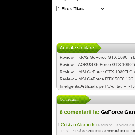
Articole similare
Review – KFA2 GeForce GTX 1080 Ti
Review – AORUS GeForce GTX 1080Ti
Review – MSI GeForce GTX 1080Ti Ga
Review – MSI GeForce RTX 5070 12G
Inteligenta Artificiala pe PC-ul tau – RT
Comentarii
8 comentarii la:
GeForce Garag
Cristian Alexandru
a scris pe:
13 March 2017
Dacă ar fi să descriu munca voastră intr’un s