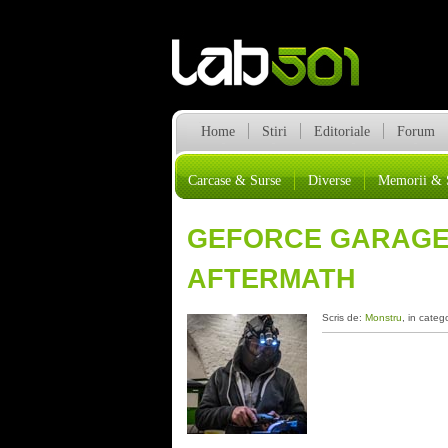
Home
Stiri
Editoriale
Forum
Carcase & Surse
Diverse
Memorii & 
GEFORCE GARAGE –
AFTERMATH
Scris de:
Monstru
, in categ