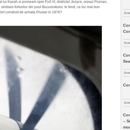
lui Kazah si porneam spre Fort VI, districtul Jeżyce, orasul Poznan,
i, similare forturilor din jurul Bucurestiului. In fond, ce loc mai bun
ort construit de armata Prusiei in 1876?
Scri
Com
Co
Scri
Com
Sea
Scri
Com
Scri
Com
– S
mon