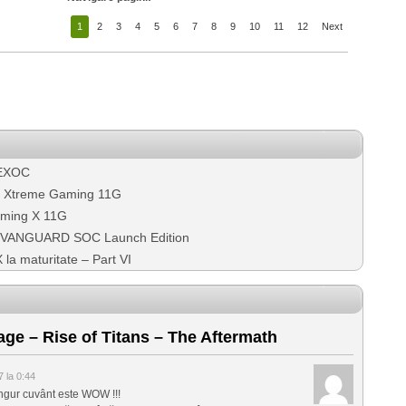
1
2
3
4
5
6
7
8
9
10
11
12
Next
 EXOC
 Xtreme Gaming 11G
ming X 11G
 VANGUARD SOC Launch Edition
X la maturitate – Part VI
e – Rise of Titans – The Aftermath
 la 0:44
ingur cuvânt este WOW !!!