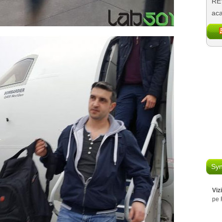
REV
aca
Syn
Viz
pe 