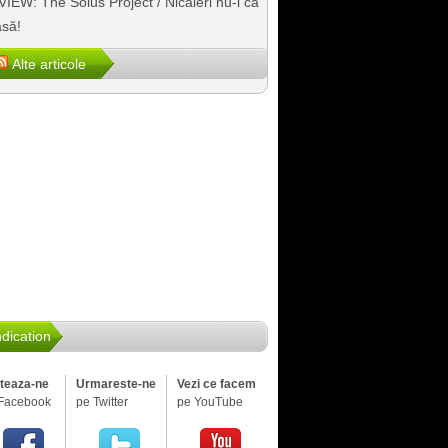
IEW: The Solus Project / Nicăieri nu-i ca
să!
Alte articole
dication
iteaza-ne
Urmareste-ne
Vezi ce facem
Facebook
pe Twitter
pe YouTube