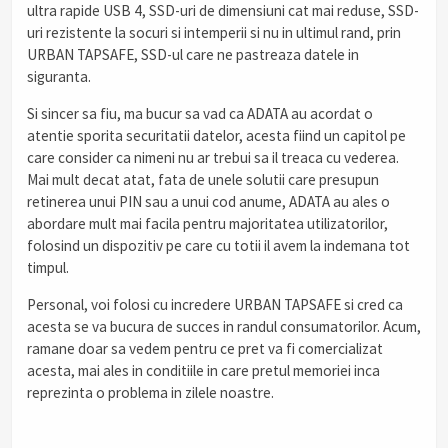
ultra rapide USB 4, SSD-uri de dimensiuni cat mai reduse, SSD-
uri rezistente la socuri si intemperii si nu in ultimul rand, prin
URBAN TAPSAFE, SSD-ul care ne pastreaza datele in
siguranta.
Si sincer sa fiu, ma bucur sa vad ca ADATA au acordat o
atentie sporita securitatii datelor, acesta fiind un capitol pe
care consider ca nimeni nu ar trebui sa il treaca cu vederea.
Mai mult decat atat, fata de unele solutii care presupun
retinerea unui PIN sau a unui cod anume, ADATA au ales o
abordare mult mai facila pentru majoritatea utilizatorilor,
folosind un dispozitiv pe care cu totii il avem la indemana tot
timpul.
Personal, voi folosi cu incredere URBAN TAPSAFE si cred ca
acesta se va bucura de succes in randul consumatorilor. Acum,
ramane doar sa vedem pentru ce pret va fi comercializat
acesta, mai ales in conditiile in care pretul memoriei inca
reprezinta o problema in zilele noastre.