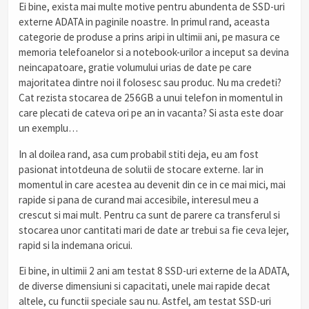
Ei bine, exista mai multe motive pentru abundenta de SSD-uri
externe ADATA in paginile noastre. In primul rand, aceasta
categorie de produse a prins aripi in ultimii ani, pe masura ce
memoria telefoanelor si a notebook-urilor a inceput sa devina
neincapatoare, gratie volumului urias de date pe care
majoritatea dintre noi il folosesc sau produc. Nu ma credeti?
Cat rezista stocarea de 256GB a unui telefon in momentul in
care plecati de cateva ori pe an in vacanta? Si asta este doar
un exemplu…
In al doilea rand, asa cum probabil stiti deja, eu am fost
pasionat intotdeuna de solutii de stocare externe. Iar in
momentul in care acestea au devenit din ce in ce mai mici, mai
rapide si pana de curand mai accesibile, interesul meu a
crescut si mai mult. Pentru ca sunt de parere ca transferul si
stocarea unor cantitati mari de date ar trebui sa fie ceva lejer,
rapid si la indemana oricui.
Ei bine, in ultimii 2 ani am testat 8 SSD-uri externe de la ADATA,
de diverse dimensiuni si capacitati, unele mai rapide decat
altele, cu functii speciale sau nu. Astfel, am testat SSD-uri