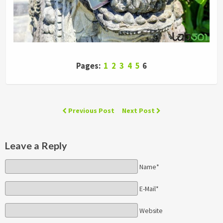
Pages:
1
2
3
4
5
6
Previous Post
Next Post
Leave a Reply
Name*
E-Mail*
Website