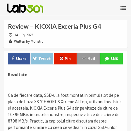
Review – KIOXIA Exceria Plus G4
14 July 2025
Written by Monstru
Share
Tweet
Pin
Mail
SMS
Rezultate
Ca de fiecare data, SSD-ul a fost montat in primul slot de pe
placa de baza X870E AORUS Xtreme AI Top, utilizand heatsink-
ul acesteia. KIOXIA Exceria Plus G4 atinge viteze de citire de
10396MB/s in testele noastre, respectiv viteze de scriere de
8798 MB/s. Practic, la capitolul citire discutam despre
performante similare cu ceea ce vedeam in cazul SSD-urilor