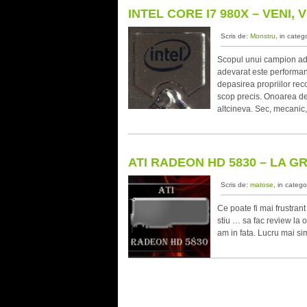
INTEL CORE I7 980X – VENI, VI
Scris de:
Monstru
, in categ
Scopul unui campion ade
adevarat este performant
depasirea propriilor rec
scop precis. Onoarea de a
altcineva. Sec, mecanic,
ATI RADEON HD 5830 – LA G
Scris de:
matose
, in catego
Ce poate fi mai frustrant
stiu … sa fac review la 
am in fata. Lucru mai si