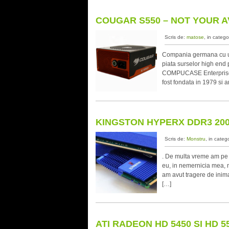
COUGAR S550 – NOT YOUR 
Scris de:
matose
, in catego
Compania germana cu un 
piata surselor high end
COMPUCASE Enterprise C
fost fondata in 1979 si a
KINGSTON HYPERX DDR3 200
Scris de:
Monstru
, in categ
. De multa vreme am pe b
eu, in nemernicia mea, 
am avut tragere de inim
[…]
ATI RADEON HD 5450 SI HD 5