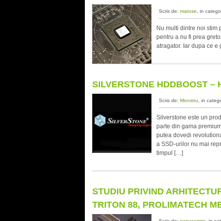
Scris de:
matose
, in catego
Nu multi dintre noi stim
pentru a nu fi prea greto
atragator. Iar dupa ce e 
SILVERSTONE HDDBOOST – H
Scris de:
Monstru
, in categ
Silverstone este un pro
parte din gama premium.
putea dovedi revolution
a SSD-urilor nu mai repre
timpul […]
STUDIU PRIVIND ARHITECTU
TRITON 88, PROLIMATECH M
Scris de:
poparamiro
, in ca