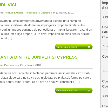
Imp
DI, VICI
Spa
oria:
Featured Articles
,
Procesoare & Chipseturi
, in 11 March, 2010.
Scri
varat nu este infrangerea adversarului. Scopul unui campion
a pura, indiferent de domeniu; impingerea propriilor limite, auto-
Com
orduri, un proces continuu de perfectionare, impins la extrem, avand un
GI
 juca intr-o liga proprie, la un nivel imposibil de atins pentru oricine
Co
 scurt […]
Scri
Citeste mai departe
Com
RANITA DINTRE JUNIPER SI CYPRESS
ria:
Placi video
, in 25 February, 2010.
Scri
 decat sa scriu articolul in Notepad pentru ca am internetul cazut ? Ah,
o placa video care nu se va gasi niciodata pe piata sub forma pe care o
Com
mplu pentru mine, pentru ca nu am de analizat constructia, […]
Co
Citeste mai departe
Scri
Com