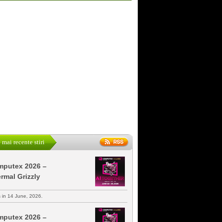
 mai recente stiri
putex 2026 –
rmal Grizzly
s in 14 June, 2026.
putex 2026 –