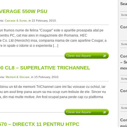
Sea
AVERAGE 550W PSU
Scri
ria:
Carcase & Surse
, in 22 February, 2010.
Com
frumos nume de felina “Cougar” este o aparitie proaspata atat pe
 pentru PC, cat mai ales in magazinele din Romania. HEC
o. Ltd (Heroichi) insa, compania mama de care apartine Cougar, a
Scri
re in spate o istorie si o experienta […]
Citeste mai departe
Com
– S
0 CL8 – SUPERLATIVE TRICHANNEL
mon
oria:
Memorii & Stocare
, in 15 February, 2010.
Scri
irou un kit de memorii TriChannel care imi fac voioase cu ochiul, iar
Com
nu am avut timp pana acum sa ma ocup cum trebuie de ele. Sincer nu
a, din mai multe motive. Am fost ocupat pana peste cap cu platforma
Scri
Citeste mai departe
Com
570 – DIRECTX 11 PENTRU HTPC
qui