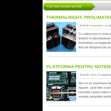
Cele mai recente articole
THERMALRIGHT, PROLIMATEC
Scris de:
poparamiro
, in ca
Cu cateva luni in urma 
testelor in laboratoarel
bineinteles ca imaginati
felul de designuri ale ac
PLATFORMA PENTRU NOTEBO
Scris de:
Orlov
, in categori
Nici nu ne revenisem bin
rigoare, cand Intel a l
necesita o placa video s
numele variantele pentru