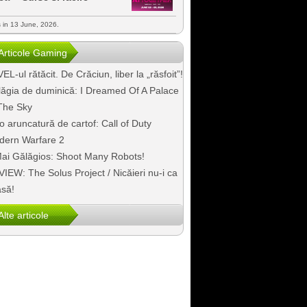
s in 13 June, 2026.
Articole Gaming
EL-ul rătăcit. De Crăciun, liber la „răsfoit”!
ăgia de duminică: I Dreamed Of A Palace
The Sky
o aruncatură de cartof: Call of Duty
dern Warfare 2
ai Gălăgios: Shoot Many Robots!
IEW: The Solus Project / Nicăieri nu-i ca
să!
Alte articole