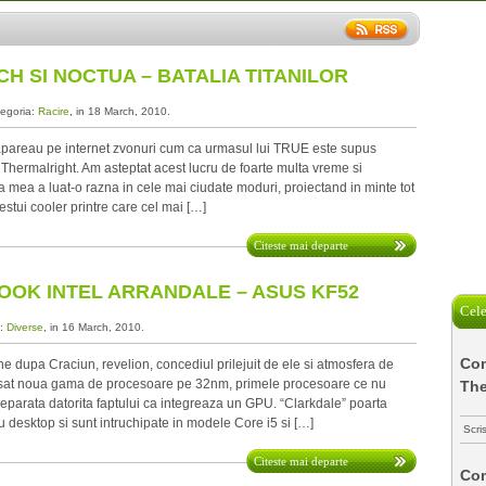
H SI NOCTUA – BATALIA TITANILOR
tegoria:
Racire
, in 18 March, 2010.
apareau pe internet zvonuri cum ca urmasul lui TRUE este supus
e Thermalright. Am asteptat acest lucru de foarte multa vreme si
a mea a luat-o razna in cele mai ciudate moduri, proiectand in minte tot
estui cooler printre care cel mai […]
Citeste mai departe
OK INTEL ARRANDALE – ASUS KF52
Cele
a:
Diverse
, in 16 March, 2010.
Com
e dupa Craciun, revelion, concediul prilejuit de ele si atmosfera de
ansat noua gama de procesoare pe 32nm, primele procesoare ce nu
The
eparata datorita faptului ca integreaza un GPU. “Clarkdale” poarta
 desktop si sunt intruchipate in modele Core i5 si […]
Scri
Citeste mai departe
Com