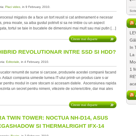
ria:
Placi video
, in 9 February, 2010.
Scri
 procesul migalos de a face un tort reusit si cat antrenament e necesar
s, prea moale, sa aiba gustul potrivit si sa ne imbie cu un aspect
gata, tortul se taie in bucatele de dimensiuni mai mult sau mai putin […]
LEV
Citeste mai departe
Găl
In 
IBRID REVOLUTIONAR INTRE SSD SI HDD?
La 
Mo
oria:
Editoriale
, in 4 February, 2010.
1 M
ducator renumit de surse si carcase, produsele acestei companii facand
REV
 Astazi compania uimeste lumea IT-ului printr-un produs care s-ar
ar pentru modul in care stocam si accesam datele. Ascensiunea rapida
aca
zinta un secret pentru nimeni, vitezele de scriere/citire, dar mai ales
Citeste mai departe
RA TWIN TOWER: NOCTUA NH-D14, ASUS
EGASHADOW SI THERMALRIGHT IFX-14
tegoria:
Racire
, in 2 February, 2010.