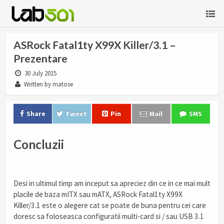
ASRock Fatal1ty X99X Killer/3.1 –
Prezentare
30 July 2015
Written by matose
Share
Tweet
Pin
Mail
SMS
Concluzii
Desi in ultimul timp am inceput sa apreciez din ce in ce mai mult
placile de baza mITX sau mATX, ASRock Fatal1ty X99X
Killer/3.1 este o alegere cat se poate de buna pentru cei care
doresc sa foloseasca configuratii multi-card si / sau USB 3.1