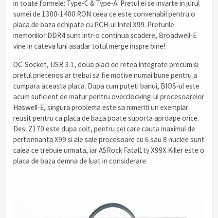
in toate formele: Type-C & Type-A. Pretul ei se invarte in jurul
sumei de 1300-1400 RON ceea ce este convenabil pentru o
placa de baza echipate cu PCH-ul Intel X99. Preturile
memoriilor DDR4 sunt intr-o continua scadere, Broadwell-E
vine in cateva luni asadar totul merge inspre bine!
OC-Socket, USB 3.1, doua placi de retea integrate precum si
pretul prietenos ar trebui sa fie motive numai bune pentru a
cumpara aceasta placa. Dupa cum puteti banui, BIOS-ul este
acum suficient de matur pentru overclocking-ul procesoarelor
Haswell-E, singura problema este sa nimeriti un exemplar
reusit pentru ca placa de baza poate suporta aproape orice.
Desi Z170 este dupa colt, pentru cei care cauta maximul de
performanta X99 si ale sale procesoare cu 6 sau 8 nuclee sunt
calea ce trebuie urmata, iar ASRock Fatal1ty X99X Killer este o
placa de baza demna de luat in considerare.