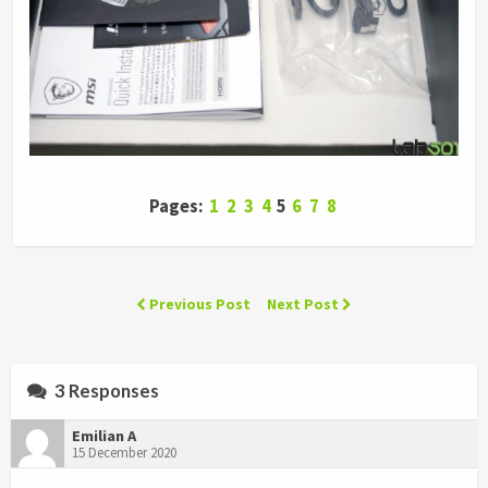
Pages:
1
2
3
4
5
6
7
8
Previous Post
Next Post
3 Responses
Emilian A
15 December 2020