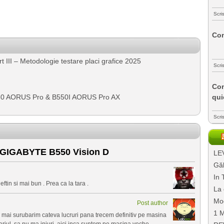
Scri
Com
III – Metodologie testare placi grafice 2025
Scri
Com
50 AORUS Pro & B550I AORUS Pro AX
qui
Scri
 GIGABYTE B550 Vision D
LEV
Găl
In 
ftin si mai bun . Prea ca la tara .
La 
Mo
Post author
1 M
si mai surubarim cateva lucruri pana trecem definitiv pe masina
riul, sa nu ma injuri, aici inca suntem pe masina veche.