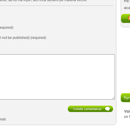
REV
aca
equired)
ll not be published) (required)
Syn
Viz
pe 
mail.