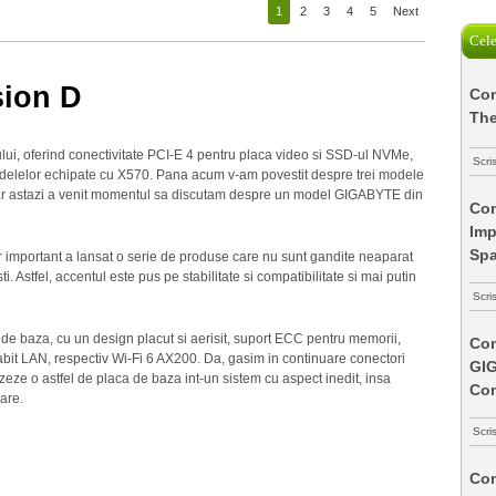
1
2
3
4
5
Next
Cele
ion D
Com
The
lui, oferind conectivitate PCI-E 4 pentru placa video si SSD-ul NVMe,
Scri
odelelor echipate cu X570. Pana acum v-am povestit despre trei modele
 astazi a venit momentul sa discutam despre un model GIGABYTE din
Com
Imp
Spa
r important a lansat o serie de produse care nu sunt gandite neaparat
. Astfel, accentul este pus pe stabilitate si compatibilitate si mai putin
Scri
e baza, cu un design placut si aerisit, suport ECC pentru memorii,
Com
abit LAN, respectiv Wi-Fi 6 AX200. Da, gasim in continuare conectori
GI
zeze o astfel de placa de baza int-un sistem cu aspect inedit, insa
Co
are.
Scri
Com