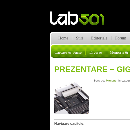
Home
Stiri
Editoriale
Forum
Carcase & Surse
Diverse
Memorii & 
PREZENTARE – GIG
Scris de:
Monstru
, in categ
Navigare capitole: