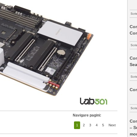
Scri
Com
Co
Scri
Com
Sea
Scri
Com
Scri
Navigare pagini:
Com
1
2
3
4
5
Next
– S
mon