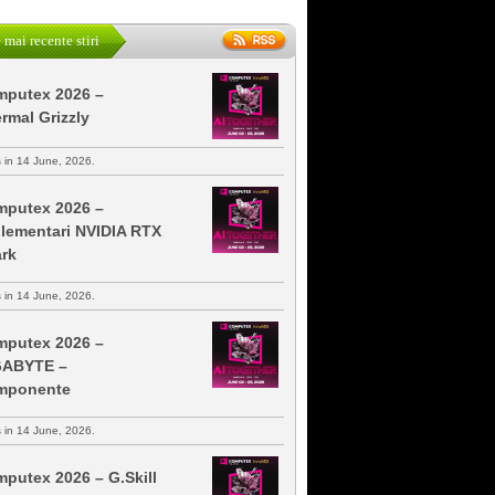
 mai recente stiri
putex 2026 –
rmal Grizzly
s in 14 June, 2026.
putex 2026 –
lementari NVIDIA RTX
rk
s in 14 June, 2026.
putex 2026 –
GABYTE –
mponente
s in 14 June, 2026.
putex 2026 – G.Skill