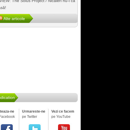
IEW: The Solus Project / Nicăieri nu-i ca
să!
Alte articole
dication
iteaza-ne
Urmareste-ne
Vezi ce facem
Facebook
pe Twitter
pe YouTube