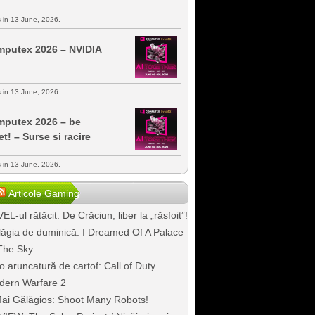
s in 13 June, 2026.
putex 2026 – NVIDIA
s in 13 June, 2026.
putex 2026 – be
et! – Surse si racire
s in 13 June, 2026.
Articole Gaming
EL-ul rătăcit. De Crăciun, liber la „răsfoit”!
ăgia de duminică: I Dreamed Of A Palace
The Sky
o aruncatură de cartof: Call of Duty
dern Warfare 2
ai Gălăgios: Shoot Many Robots!