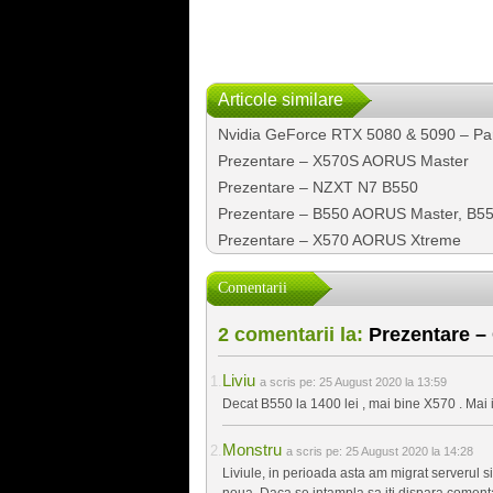
Articole similare
Nvidia GeForce RTX 5080 & 5090 – Part 
Prezentare – X570S AORUS Master
Prezentare – NZXT N7 B550
Prezentare – B550 AORUS Master, B5
Prezentare – X570 AORUS Xtreme
Comentarii
2 comentarii la:
Prezentare –
Liviu
a scris pe:
25 August 2020 la 13:59
Decat B550 la 1400 lei , mai bine X570 . Mai ie
Monstru
a scris pe:
25 August 2020 la 14:28
Liviule, in perioada asta am migrat serverul 
noua. Daca se intampla sa iti dispara comenta