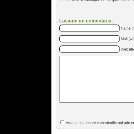
Lasa-ne un comentariu:
Name (r
Mail (wi
Website
Anunta-ma despre comentariile noi prin e