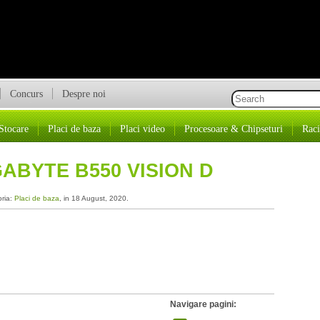
Concurs
Despre noi
Stocare
Placi de baza
Placi video
Procesoare & Chipseturi
Raci
ABYTE B550 VISION D
oria:
Placi de baza
, in 18 August, 2020.
Navigare pagini: