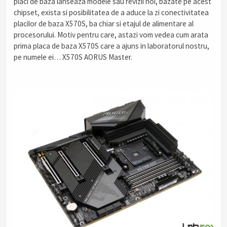
placi de baza lanseaza modele sau revizii noi, bazate pe acest
chipset, exista si posibilitatea de a aduce la zi conectivitatea
placilor de baza X570S, ba chiar si etajul de alimentare al
procesorului. Motiv pentru care, astazi vom vedea cum arata
prima placa de baza X570S care a ajuns in laboratorul nostru,
pe numele ei… X570S AORUS Master.