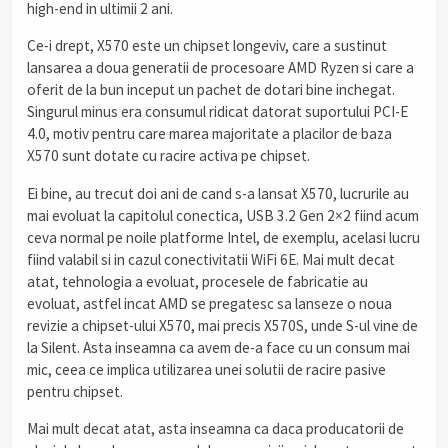
high-end in ultimii 2 ani.
Ce-i drept, X570 este un chipset longeviv, care a sustinut
lansarea a doua generatii de procesoare AMD Ryzen si care a
oferit de la bun inceput un pachet de dotari bine inchegat.
Singurul minus era consumul ridicat datorat suportului PCI-E
4.0, motiv pentru care marea majoritate a placilor de baza
X570 sunt dotate cu racire activa pe chipset.
Ei bine, au trecut doi ani de cand s-a lansat X570, lucrurile au
mai evoluat la capitolul conectica, USB 3.2 Gen 2×2 fiind acum
ceva normal pe noile platforme Intel, de exemplu, acelasi lucru
fiind valabil si in cazul conectivitatii WiFi 6E. Mai mult decat
atat, tehnologia a evoluat, procesele de fabricatie au
evoluat, astfel incat AMD se pregatesc sa lanseze o noua
revizie a chipset-ului X570, mai precis X570S, unde S-ul vine de
la Silent. Asta inseamna ca avem de-a face cu un consum mai
mic, ceea ce implica utilizarea unei solutii de racire pasive
pentru chipset.
Mai mult decat atat, asta inseamna ca daca producatorii de