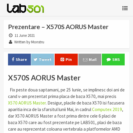
Prezentare – X570S AORUS Master
11 June 2021
Written by Monstru
Share
Tweet
Pin
Mail
SMS
X570S AORUS Master
Fix peste doua saptamani, pe 25 Iunie, se implinesc doi ani de
cand v-am prezentat prima placa de baza X570, mai precis
X570 AORUS Master
. Desigur, placile de baza X570 isi facusera
aparitia inca de la sfarsitul lunii Mai, in cadrul
Computex 2019
,
dar X570 AORUS Master a fost prima dintre cele 6 placi de
baza X570 care au fost prezentate pe LAB501, placi de baza
care au reprezentat coloana vertebrala a platformelor AMD