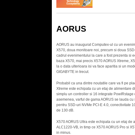
AORUS
AORUS au inaugurat Computex-ul cu un evenimen
X570, doua monitoare noi, precum si doua SSD-uri
cadrul evenimentului la care a fost prezenta s
baza X570, mai precis X570 AORUS Xtreme, X5
la o data ulterioara isi va face aparitia si un m
GIGABYTE in trecut.
Probabil ca una dintre noutatile care va fi pe pl
Xtreme este echipata cu un etaj de alimentare digi
simplu un controller si 16 integrate PowIRstage
asemenea, varful de gama AORUS se lauda cu si
pentru SSD-uri NVMe PCI-E 4.0, conectivitate 1
de 130 dB.
X570 AORUS Ultra este echipata cu un etaj de ali
ALC1220-VB, in timp ce X570 AORUS Pro si X570 
in minus.