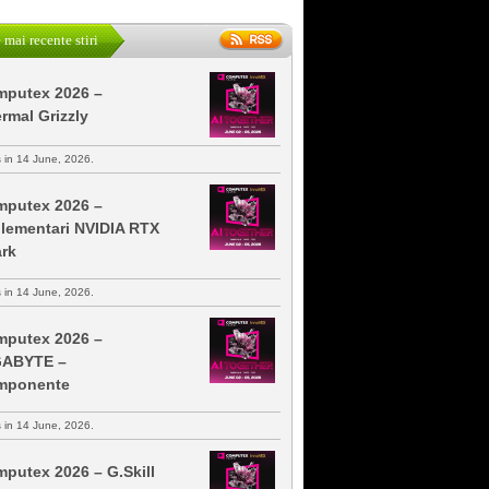
 mai recente stiri
putex 2026 –
rmal Grizzly
s in 14 June, 2026.
putex 2026 –
lementari NVIDIA RTX
rk
s in 14 June, 2026.
putex 2026 –
GABYTE –
mponente
s in 14 June, 2026.
putex 2026 – G.Skill