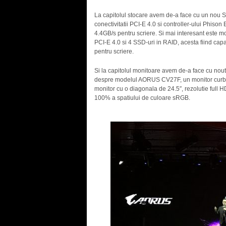
La capitolul stocare avem de-a face cu un nou 
conectivitatii PCI-E 4.0 si controller-ului Phison
4.4GB/s pentru scriere. Si mai interesant este 
PCI-E 4.0 si 4 SSD-uri in RAID, acesta fiind capa
pentru scriere.
Si la capitolul monitoare avem de-a face cu nout
despre modelul AORUS CV27F, un monitor curba
monitor cu o diagonala de 24.5″, rezolutie full 
100% a spatiului de culoare sRGB.