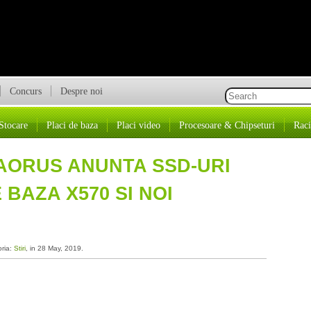
Concurs
Despre noi
Stocare
Placi de baza
Placi video
Procesoare & Chipseturi
Raci
 AORUS ANUNTA SSD-URI
E BAZA X570 SI NOI
oria:
Stiri
, in 28 May, 2019.