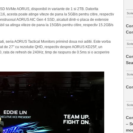
SSD NVMe AORUS, disponibil in variante de 1 si 2TB. Datorita
Scri
 E16, acesta poate atinge viteze de pana la 5GB/s pentru citire, respectiv
monstruosul AORUS AIC Gen 4 SSD, alcatuit dintr-o placa de extensie
bil sa atinga viteze de pana la 15GB/s pentru citire, respectiv 15.2GB/s
Com
Co
ati, seria AORUS Tactical Monitors primind doua noi aditii. Este vorba
Scri
t de 27″ cu rezolutie QHD, respectiv despre AORUS KD25F, un
HD, rata de refresh de 240Hz, timp de raspuns de 0.5ms si o acoperire
Com
Sea
Scri
Com
Scri
Com
– S
mon