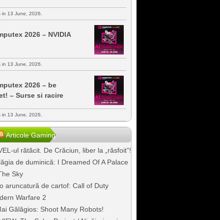
s in 13 June, 2026.
putex 2026 – NVIDIA
s in 13 June, 2026.
putex 2026 – be
et! – Surse si racire
s in 13 June, 2026.
Articole Gaming
EL-ul rătăcit. De Crăciun, liber la „răsfoit”!
ăgia de duminică: I Dreamed Of A Palace
The Sky
o aruncatură de cartof: Call of Duty
dern Warfare 2
ai Gălăgios: Shoot Many Robots!