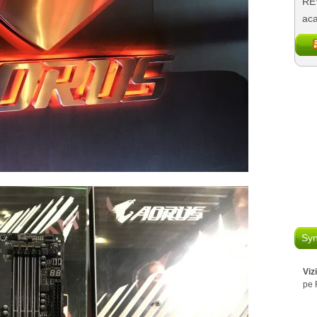
REV
aca
Syn
Viz
pe 