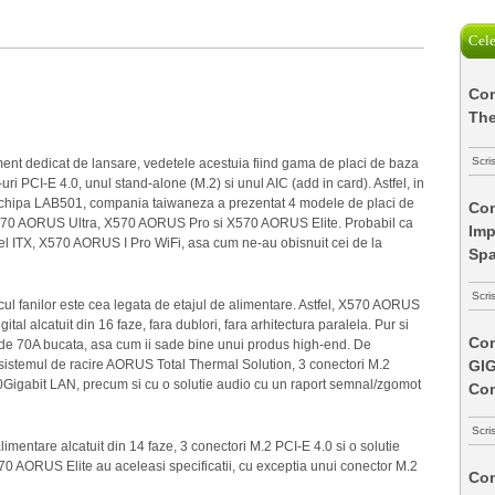
Cele
Com
The
Scri
t dedicat de lansare, vedetele acestuia fiind gama de placi de baza
 PCI-E 4.0, unul stand-alone (M.2) si unul AIC (add in card). Astfel, in
i echipa LAB501, compania taiwaneza a prezentat 4 modele de placi de
Com
70 AORUS Ultra, X570 AORUS Pro si X570 AORUS Elite. Probabil ca
Imp
odel ITX, X570 AORUS I Pro WiFi, asa cum ne-au obisnuit cei de la
Spa
Scri
acul fanilor este cea legata de etajul de alimentare. Astfel, X570 AORUS
tal alcatuit din 16 faze, fara dublori, fara arhitectura paralela. Pur si
Com
 de 70A bucata, asa cum ii sade bine unui produs high-end. De
stemul de racire AORUS Total Thermal Solution, 3 conectori M.2
GI
0Gigabit LAN, precum si cu o solutie audio cu un raport semnal/zgomot
Co
Scri
mentare alcatuit din 14 faze, 3 conectori M.2 PCI-E 4.0 si o solutie
AORUS Elite au aceleasi specificatii, cu exceptia unui conector M.2
Com