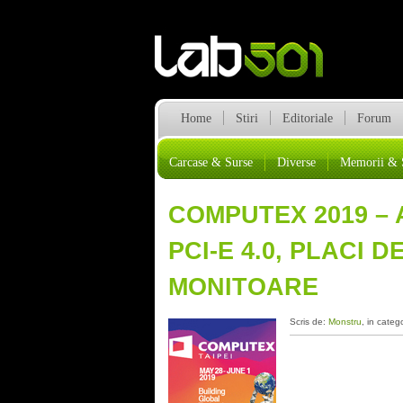
Home
Stiri
Editoriale
Forum
Carcase & Surse
Diverse
Memorii & 
COMPUTEX 2019 –
PCI-E 4.0, PLACI D
MONITOARE
Scris de:
Monstru
, in categ