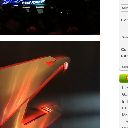
Scri
Com
Scri
Com
qui
Scri
LEV
Găl
In 
La 
Mo
1 M