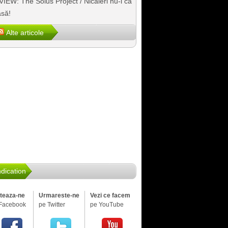
IEW: The Solus Project / Nicăieri nu-i ca
să!
Alte articole
dication
iteaza-ne
Urmareste-ne
Vezi ce facem
Facebook
pe Twitter
pe YouTube