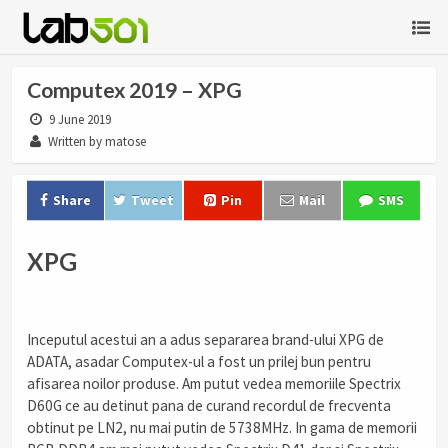
Computex 2019 – XPG
9 June 2019
Written by matose
Share
Tweet
Pin
Mail
SMS
XPG
Inceputul acestui an a adus separarea brand-ului XPG de
ADATA, asadar Computex-ul a fost un prilej bun pentru
afisarea noilor produse. Am putut vedea memoriile Spectrix
D60G ce au detinut pana de curand recordul de frecventa
obtinut pe LN2, nu mai putin de 5738MHz. In gama de memorii