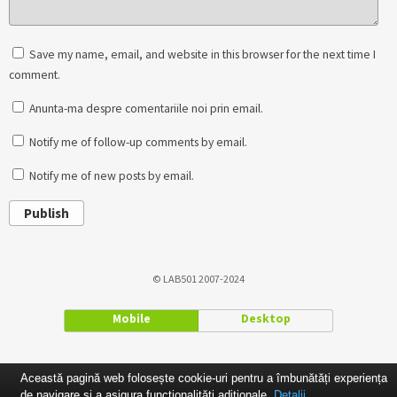
Save my name, email, and website in this browser for the next time I
comment.
Anunta-ma despre comentariile noi prin email.
Notify me of follow-up comments by email.
Notify me of new posts by email.
Publish
© LAB501 2007-2024
Mobile
Desktop
Această pagină web folosește cookie-uri pentru a îmbunătăți experiența
de navigare și a asigura funcționalițăți adiționale.
Detalii