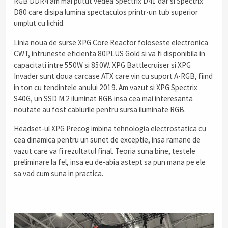
RGB DDR4 am mai putut vedea Spectrix D41 dar si Spectrix
D80 care disipa lumina spectaculos printr-un tub superior
umplut cu lichid.
Linia noua de surse XPG Core Reactor foloseste electronica
CWT, intruneste eficienta 80PLUS Gold si va fi disponibila in
capacitati intre 550W si 850W. XPG Battlecruiser si XPG
Invader sunt doua carcase ATX care vin cu suport A-RGB, fiind
in ton cu tendintele anului 2019. Am vazut si XPG Spectrix
S40G, un SSD M.2 iluminat RGB insa cea mai interesanta
noutate au fost cablurile pentru sursa iluminate RGB.
Headset-ul XPG Precog imbina tehnologia electrostatica cu
cea dinamica pentru un sunet de exceptie, insa ramane de
vazut care va fi rezultatul final. Teoria suna bine, testele
preliminare la fel, insa eu de-abia astept sa pun mana pe ele
sa vad cum suna in practica.