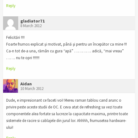
Reply
gladiator71
8 March 2012
Felicitări !!!!
Foarte frumos explicat şi motivat, până şi pentru un începător ca mine !!!
Ca-n tot de-a una, rămân cu gura “apă” …………. adică, “mai vreau”
……. nu te opri !!!!!!!
Reply
Aidan
10 March 2012
Dude, e impresionant ce faceti voi! Mereu raman tablou cand arunc o
privire peste aceste studii de OC. E ceva atat de refreshing sa vezi toate
componentele alea fortate sa lucreze la capacitate maxima, printre toate
sistemele de racire si cablajele din jurul lor. Ahhhh, frumusetea hardware-
ului!