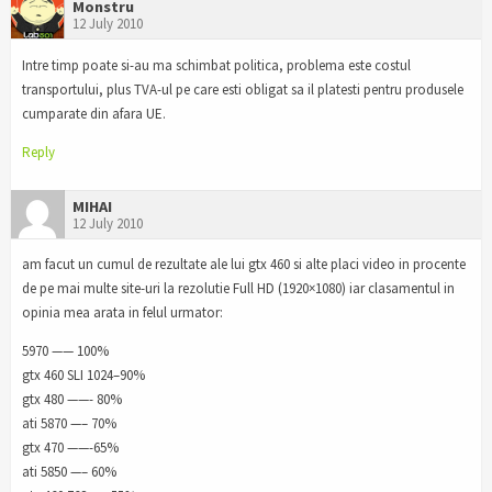
Monstru
12 July 2010
Intre timp poate si-au ma schimbat politica, problema este costul
transportului, plus TVA-ul pe care esti obligat sa il platesti pentru produsele
cumparate din afara UE.
Reply
MIHAI
12 July 2010
am facut un cumul de rezultate ale lui gtx 460 si alte placi video in procente
de pe mai multe site-uri la rezolutie Full HD (1920×1080) iar clasamentul in
opinia mea arata in felul urmator:
5970 —— 100%
gtx 460 SLI 1024–90%
gtx 480 ——- 80%
ati 5870 —– 70%
gtx 470 ——-65%
ati 5850 —– 60%