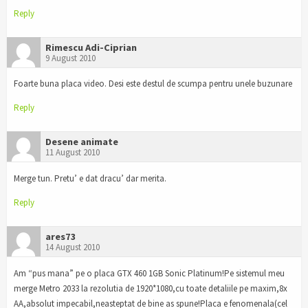
Reply
Rimescu Adi-Ciprian
9 August 2010
Foarte buna placa video. Desi este destul de scumpa pentru unele buzunare
Reply
Desene animate
11 August 2010
Merge tun. Pretu’ e dat dracu’ dar merita.
Reply
ares73
14 August 2010
Am “pus mana” pe o placa GTX 460 1GB Sonic Platinum!Pe sistemul meu
merge Metro 2033 la rezolutia de 1920*1080,cu toate detaliile pe maxim,8x
AA,absolut impecabil,neasteptat de bine as spune!Placa e fenomenala(cel