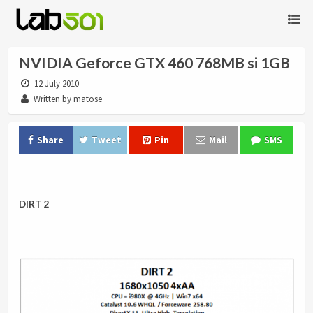
NVIDIA Geforce GTX 460 768MB si 1GB
12 July 2010
Written by matose
Share
Tweet
Pin
Mail
SMS
.
DIRT 2
.