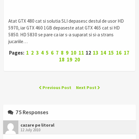
.
Atat GTX 480 cat si solutia SLI depasesc destul de usor HD
5970, iar GTX 460 1GB depaseste atat GTX 465 cat si HD
5850. HD 5830 se pare ca iar s-a suparat si si-a strans
jucariile…
Pages:
1
2
3
4
5
6
7
8
9
10
11
12
13
14
15
16
17
18
19
20
Previous Post
Next Post
75 Responses
cazare pe litoral
12 July 2010