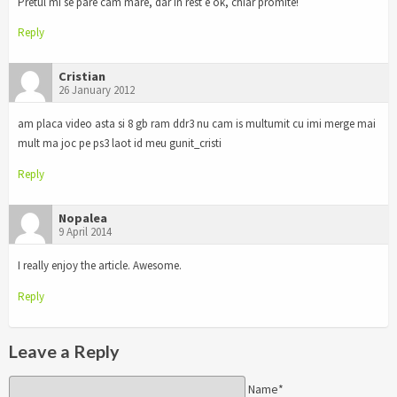
Pretul mi se pare cam mare, dar in rest e ok, chiar promite!
Reply
Cristian
26 January 2012
am placa video asta si 8 gb ram ddr3 nu cam is multumit cu imi merge mai
mult ma joc pe ps3 laot id meu gunit_cristi
Reply
Nopalea
9 April 2014
I really enjoy the article. Awesome.
Reply
Leave a Reply
Name*