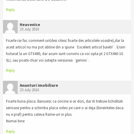
Reply
HeavenIce
23 July 2010
Foarte rar fac comment-uri(desi citesc foarte des articolele voastre),dar la
acest articol nu ma pot abtine din a spune ¨Excelent articol baieti!¨. Eram
hotarat la un GTX480, dar acum sunt convins ca voi opta pt 2 GTX460 1G
SLI, sau poate chiar voi astepta versiunea ¨gemini¨.
Reply
Anunturi imobiliare
23 July 2010
Foarte buna placa. Banuiesc ca oricine si-ar dori, dar iti trebuie lichiditati
serioase pentru a schimba placa video pe care o ai deja (bineinteles daca
nu e praf) pentru cateva frame-uri in plus.
Numai bine
Reply