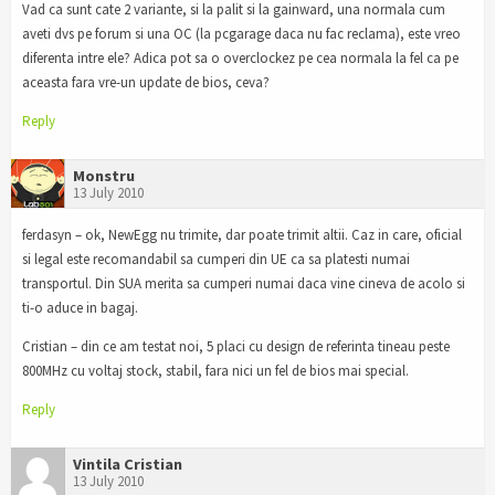
Vad ca sunt cate 2 variante, si la palit si la gainward, una normala cum
aveti dvs pe forum si una OC (la pcgarage daca nu fac reclama), este vreo
diferenta intre ele? Adica pot sa o overclockez pe cea normala la fel ca pe
aceasta fara vre-un update de bios, ceva?
Reply
Monstru
13 July 2010
ferdasyn – ok, NewEgg nu trimite, dar poate trimit altii. Caz in care, oficial
si legal este recomandabil sa cumperi din UE ca sa platesti numai
transportul. Din SUA merita sa cumperi numai daca vine cineva de acolo si
ti-o aduce in bagaj.
Cristian – din ce am testat noi, 5 placi cu design de referinta tineau peste
800MHz cu voltaj stock, stabil, fara nici un fel de bios mai special.
Reply
Vintila Cristian
13 July 2010