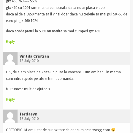
gtx 460 768 —– 55%
gtx 460 cu 1024 ram merita cumparata daca nu ai placa video
daca ai deja 5850 merita sa il vinzi doar daca nu trebuie sa mai pui 50 -60 de
euro pt gtx 460 1024
daca scade pretul la 5850 nu merita sa mai cumperi gtx 460
Reply
Vintila Cristian
13 July 2010
OK, deja am placa pe 2 site-uri pusa la vanzare. Cum am banii in mama
cum intru repede pe site si trimit comanda.
Multumesc mult de ajutor :).
Reply
ferdasyn
13 July 2010
OFFTOPIC: M-am uitat de curiozitate chiar acum pe newegg.com