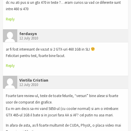
dc nu ati pus si un gtx 470 in teste ?…eram curios sa vad ce diferente sunt
intre 460 si 470
Reply
ferdasyn
12 July 2010
ar fi fost interesant de vazut si 2 GTX-uri 460 1GB in SLI
Felicitari pentru test, foarte bine facut.
Reply
Vintila Cristian
12 July 2010
Foarte tare review-ul, teste de toate felurile, “versuri” bine alese si foarte
usor de comparat din grafice.
Eu m-am decis sa-mi vand 5850-ul (cu cooler normal) si am o intrebare:
GTX 465-ul 1GB il bate si in jocuri fara AA si AF? cel putin nu asa mari.
In afara de asta, as fi foarte multumit de CUDA, PhysX, o placa video mai