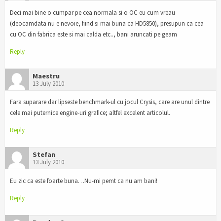
Deci mai bine o cumpar pe cea normala si o OC eu cum vreau
(deocamdata nu e nevoie, fiind si mai buna ca HD5850), presupun ca cea
cu OC din fabrica este si mai calda etc.., bani aruncati pe geam
Reply
Maestru
13 July 2010
Fara suparare dar lipseste benchmark-ul cu jocul Crysis, care are unul dintre
cele mai puternice engine-uri grafice; altfel excelent articolul.
Reply
Stefan
13 July 2010
Eu zic ca este foarte buna…Nu-mi pemt ca nu am bani!
Reply