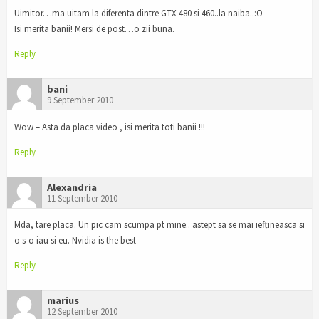
Uimitor…ma uitam la diferenta dintre GTX 480 si 460..la naiba..:O
Isi merita banii! Mersi de post…o zii buna.
Reply
bani
9 September 2010
Wow – Asta da placa video , isi merita toti banii !!!
Reply
Alexandria
11 September 2010
Mda, tare placa. Un pic cam scumpa pt mine.. astept sa se mai ieftineasca si
o s-o iau si eu. Nvidia is the best
Reply
marius
12 September 2010