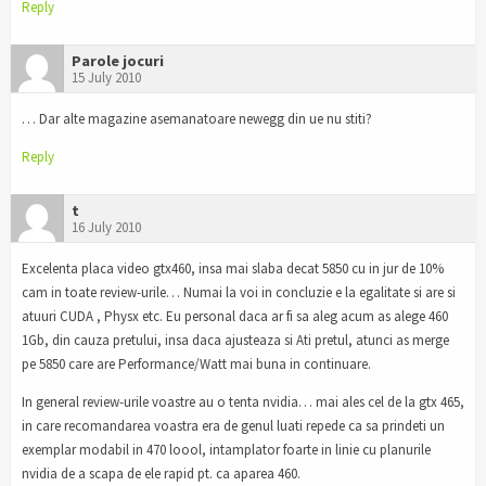
Reply
Parole jocuri
15 July 2010
… Dar alte magazine asemanatoare newegg din ue nu stiti?
Reply
t
16 July 2010
Excelenta placa video gtx460, insa mai slaba decat 5850 cu in jur de 10%
cam in toate review-urile… Numai la voi in concluzie e la egalitate si are si
atuuri CUDA , Physx etc. Eu personal daca ar fi sa aleg acum as alege 460
1Gb, din cauza pretului, insa daca ajusteaza si Ati pretul, atunci as merge
pe 5850 care are Performance/Watt mai buna in continuare.
In general review-urile voastre au o tenta nvidia… mai ales cel de la gtx 465,
in care recomandarea voastra era de genul luati repede ca sa prindeti un
exemplar modabil in 470 loool, intamplator foarte in linie cu planurile
nvidia de a scapa de ele rapid pt. ca aparea 460.