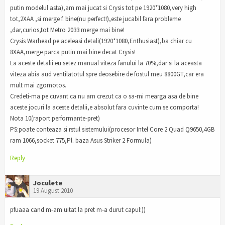
putin modelul asta),am mai jucat si Crysis tot pe 1920*1080,very high
tot,2XAA ,si merge f. bine(nu perfect!),este jucabil fara probleme
,dar,curios,tot Metro 2033 merge mai bine!
Crysis Warhead pe aceleasi detali(1920*1080,Enthusiast),ba chiar cu
8XAA,merge parca putin mai bine decat Crysis!
La aceste detalii eu setez manual viteza fanului la 70%,dar si la aceasta
viteza abia aud ventilatotul spre deosebire de fostul meu 8800GT,car era
mult mai zgomotos.
Credeti-ma pe cuvant ca nu am crezut ca o sa-mi mearga asa de bine
aceste jocuri la aceste detalii,e absolut fara cuvinte cum se comporta!
Nota 10(raport performante-pret)
PS:poate conteaza si rstul sistemului(procesor Intel Core 2 Quad Q9650,4GB
ram 1066,socket 775,Pl. baza Asus Striker 2 Formula)
Reply
Joculete
19 August 2010
pfuaaa cand m-am uitat la pret m-a durut capul:))