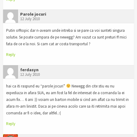
Parole jocuri
12 July 2010
Putin offtopic dar n-aveam unde intreba si se pare ca voi sunteti singura
solutie. Se poate cumpara de pe newegg? Am vazut ca sunt preturi ff mici
fata de ce e la noi. Si cam cat ar costa transportul ?
Reply
ferdasyn
12 July 2010
hai ca iti raspund eu “parole jocuri”
Newegg din cite stiu eu nu
expediaza in afara SUA, eu am fost la fel de interesat de a comanda la ei
acum fix… 6 ani :)) voiam un barton mobile si cind am aflat ca nu trimit in
afara m-am linistit. Daca ai pe cineva acolo care sa iti retrimita mai apoi
comanda ar fi o idee, dar altfel..:(
Reply