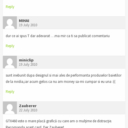
Reply
MIHAI
19 July 2010
dur ce ai spus T dar adevarat …ma mir ca ti sa publicat comentariu
Reply
miniclip
19 July 2010
sunt inebunit dupa designul si mai ales de performanta produselor baietilor
de la nvidia,iar acum gelos ca nu am money sa-mi cumpar si eu una :((
Reply
Zauberer
22 July 2010
GTX460 este o mare placă grafică cu care am o mulţime de distracţie.
Recomanda acest card. Der Zauberer!