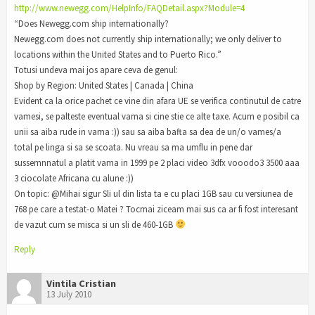
http://www.newegg.com/HelpInfo/FAQDetail.aspx?Module=4
“Does Newegg.com ship internationally?
Newegg.com does not currently ship internationally; we only deliver to
locations within the United States and to Puerto Rico.”
Totusi undeva mai jos apare ceva de genul:
Shop by Region: United States | Canada | China
Evident ca la orice pachet ce vine din afara UE se verifica continutul de catre
vamesi, se palteste eventual vama si cine stie ce alte taxe. Acum e posibil ca
unii sa aiba rude in vama :)) sau sa aiba bafta sa dea de un/o vames/a
total pe linga si sa se scoata. Nu vreau sa ma umflu in pene dar
sussemnnatul a platit vama in 1999 pe 2 placi video 3dfx vooodo3 3500 aaa
3 ciocolate Africana cu alune :))
On topic: @Mihai sigur Sli ul din lista ta e cu placi 1GB sau cu versiunea de
768 pe care a testat-o Matei ? Tocmai ziceam mai sus ca ar fi fost interesant
de vazut cum se misca si un sli de 460-1GB
Reply
Vintila Cristian
13 July 2010