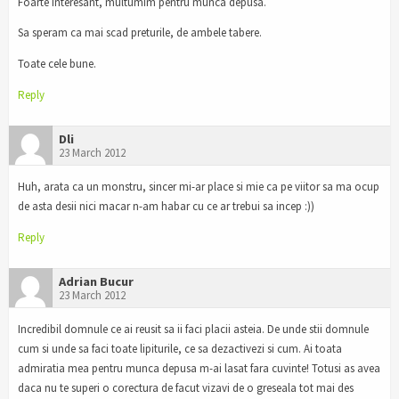
Foarte interesant, multumim pentru munca depusa.
Sa speram ca mai scad preturile, de ambele tabere.
Toate cele bune.
Reply
Dli
23 March 2012
Huh, arata ca un monstru, sincer mi-ar place si mie ca pe viitor sa ma ocup
de asta desii nici macar n-am habar cu ce ar trebui sa incep :))
Reply
Adrian Bucur
23 March 2012
Incredibil domnule ce ai reusit sa ii faci placii asteia. De unde stii domnule
cum si unde sa faci toate lipiturile, ce sa dezactivezi si cum. Ai toata
admiratia mea pentru munca depusa m-ai lasat fara cuvinte! Totusi as avea
daca nu te superi o corectura de facut vizavi de o greseala tot mai des