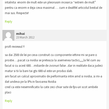
intalnita: enorm de mult este un pleonasm incearca “extrem de mult”
pentru ca enorm e deja ceva maximal … cum e dealtfel articolul bestial de
mai sus. Respecte!
Reply
mihai
23 March 2012
profi reviewul !!
sa dai 2500 de lei pe ceva construit cu componente ieftine mi se pare o
prostie….pacat ca nvidia se preteaza la asemenea tactici,,,,la fel cum au
facut si cu acest 680…miliarde de zvonuri false ..dar in realitate daca judeci
matur si tii la bani tai gtx 680-ul este un produs slab.
am facut un calcul aproximativ de performanta intre amd si nvidia..si mi-a
dat undeva pe la 8% in favoarea Nvidia
cred ca este nesemnificativ la cate zeci chiar sute de fps-uri scot ambele
placi
Reply