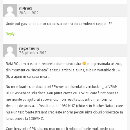
m4riu5
26 April 2012
Unde pot gasi un radiator ca acesta pentru palca video si ce pret:-??
Reply
rage fuury
7 September 2012
RAMIRO, am si eu o intrebare la dumneavoastra
mai personala as zice,
din moment ce “inculpata” acestui articol a ajuns, sub un Waterblock EK
(!), a ajuns in carcasa mea …
Nu mi-e foarte clar daca acel EPower a influentat overclocking-ul VRAM-
ului?! As vrea sa stiu daca s-au putut creste cei 1.5V cu care functioneaza
memoriile cu ajutorul Epower-ului, ori rezultatul pentru memorii nu
depinde de acesta… Rezultatul de 1950 MHZ (chiar si in Mother Nature care
nu e un test foarte stresant cred)este enorm pentru niste cipuri proiectate sa
functioneze la 1250MHZ.
Cum frecventa GPU-ului nu mai poate fi ridicata foarte mult peste cea