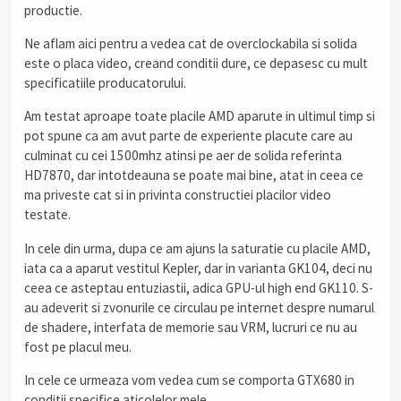
productie.
Ne aflam aici pentru a vedea cat de overclockabila si solida
este o placa video, creand conditii dure, ce depasesc cu mult
specificatiile producatorului.
Am testat aproape toate placile AMD aparute in ultimul timp si
pot spune ca am avut parte de experiente placute care au
culminat cu cei 1500mhz atinsi pe aer de solida referinta
HD7870, dar intotdeauna se poate mai bine, atat in ceea ce
ma priveste cat si in privinta constructiei placilor video
testate.
In cele din urma, dupa ce am ajuns la saturatie cu placile AMD,
iata ca a aparut vestitul Kepler, dar in varianta GK104, deci nu
ceea ce asteptau entuziastii, adica GPU-ul high end GK110. S-
au adeverit si zvonurile ce circulau pe internet despre numarul
de shadere, interfata de memorie sau VRM, lucruri ce nu au
fost pe placul meu.
In cele ce urmeaza vom vedea cum se comporta GTX680 in
conditii specifice aticolelor mele.