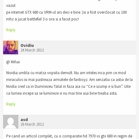
vazut
pe internet GTX 680 cu VRM-ul ars deci e bine :)si a fost overclocat cu 100
mhz si jucat battlefiel 3 o ora si a facut poc!
Reply
Ovidiu
24 March 2012
@ Mihai
Nividia umbla cu matza vopsita demult. Nu am inteles inca prin ce mod
miraculos isi mai pastreaza armatele de fanboyz. Am senzatia ca astia de la
Nvidia cred ca in Dumnezeu Tatal in faza aia cu “Ce e scump e si bun”. Uite
ca lumea incepe sa se lumineze si nu mai tine asa bine treaba asta.
Reply
asd
26 March 2012
Pe cand un articol complet, cu o comparatie hd 7970 vs gtx 680 in regim de