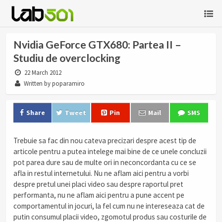
Nvidia GeForce GTX680: Partea II –
Studiu de overclocking
22 March 2012
Written by poparamiro
Share
Tweet
Pin
Mail
SMS
Trebuie sa fac din nou cateva precizari despre acest tip de
articole pentru a putea intelege mai bine de ce unele concluzii
pot parea dure sau de multe ori in neconcordanta cu ce se
afla in restul internetului. Nu ne aflam aici pentru a vorbi
despre pretul unei placi video sau despre raportul pret
performanta, nu ne aflam aici pentru a pune accent pe
comportamentul in jocuri, la fel cum nu ne intereseaza cat de
putin consumul placii video, zgomotul produs sau costurile de