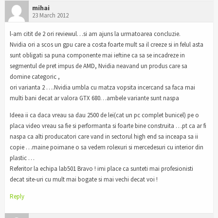
mihai
23 March 2012
l-am citit de 2 ori reviewul…si am ajuns la urmatoarea concluzie.
Nvidia ori a scos un gpu care a costa foarte mult sa il creeze si in felul asta
sunt obligati sa puna componente mai ieftine ca sa se incadreze in
segmentul de pret impus de AMD, Nvidia neavand un produs care sa
domine categoric ,
ori varianta 2 ….Nvidia umbla cu matza vopsita incercand sa faca mai
multi bani decat ar valora GTX 680…ambele variante sunt naspa
Ideea ii ca daca vreau sa dau 2500 de lei(cat un pc complet bunicel) pe o
placa video vreau sa fie si performanta si foarte bine construita …pt ca ar fi
naspa ca alti producatori care vand in sectorul high end sa inceapa sa ii
copie …maine poimane o sa vedem rolexuri si mercedesuri cu interior din
plastic …
Referitor la echipa lab501 Bravo ! imi place ca sunteti mai profesionisti
decat site-uri cu mult mai bogate si mai vechi decat voi !
Reply