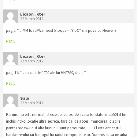
Licaon_Kter
22 March 2012
pag 6: “…MM load/Warhead 5 loops – 79 oC” si e poza cu Heaven?
Reply
Licaon_Kter
22 March 2012
pag. 11: “…ra cu cele 1700 ale lui HH7950, de… “
Reply
Salo
22 March 2012
Ramiro nu este normal, el este periculos, de aceea fondatorii lab501 il tin
inchis intr-o locatie ultra secreta, fara cai de acces, mancarea, placile
pentru review-uri si alte bunuri ii sunt parasutate…… El este Anticristul
hardwarerului iar barlogul lui iadul componentelor. Dumnezeu sa ne aiba