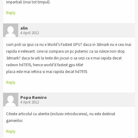
impartiali (mai tot timpul).
Reply
alin
4 April 2012
cum poti sa spui ca nu e World’s Fastest GPU? daca in 3dmark nu e cea mai
rapida e irelevant. cine isi cumpara un pc puternic ca sa ruleze non stop
3dmark? daca te uiti la teste din jocuri o sa vezi ca e mai rapida decat
radeon hd7970, hence world’d fastest gpu title!
placa este mai ieftina si mai rapida decat hd7970.
Reply
Popa Ramiro
4 April 2012
Citeste articolul cu atentie (inclusiv introducerea), nu este destinat
gamerilor.
Reply