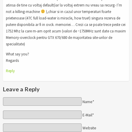
atinsa de tine cu voltaj default(iar la voltaj extrem nu vreau sa recurg- I’m
not a killing-machine
),chiar si in cazul unor temperaturi foarte
prietenoase (47C full load-water is miracle, how true!) singura rezerva de
putere disponibila ar fi in ovck. memoriei… Crezi ca se poate trece peste cei
1752 Mhz la care m-am oprit acum (valori de ~1750MHz sunt date ca maxim
Memory-overclock pentru GTX 670/680 de majoritatea site-urilor de
specialitate)
What say you?
Regards
Reply
Leave a Reply
Name*
E-Mail*
Website