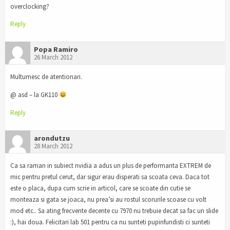
overclocking?
Reply
Popa Ramiro
26 March 2012
Multumesc de atentionari.
@ asd – la GK110
Reply
arondutzu
28 March 2012
Ca sa raman in subiect nvidia a adus un plus de performanta EXTREM de
mic pentru pretul cerut, dar sigur erau disperati sa scoata ceva. Daca tot
este o placa, dupa cum scrie in articol, care se scoate din cutie se
monteaza si gata se joaca, nu prea’si au rostul scorurile scoase cu volt
mod etc.. Sa ating frecvente decente cu 7970 nu trebuie decat sa fac un slide
:), hai doua. Felicitari lab 501 pentru ca nu sunteti pupinfundisti ci sunteti