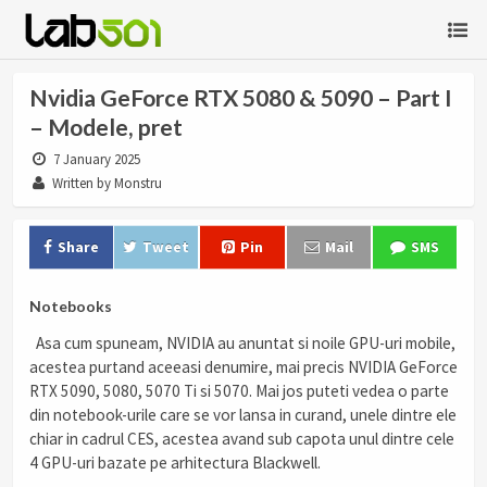
Nvidia GeForce RTX 5080 & 5090 – Part I
– Modele, pret
7 January 2025
Written by Monstru
Share
Tweet
Pin
Mail
SMS
Notebooks
Asa cum spuneam, NVIDIA au anuntat si noile GPU-uri mobile,
acestea purtand aceeasi denumire, mai precis NVIDIA GeForce
RTX 5090, 5080, 5070 Ti si 5070. Mai jos puteti vedea o parte
din notebook-urile care se vor lansa in curand, unele dintre ele
chiar in cadrul CES, acestea avand sub capota unul dintre cele
4 GPU-uri bazate pe arhitectura Blackwell.