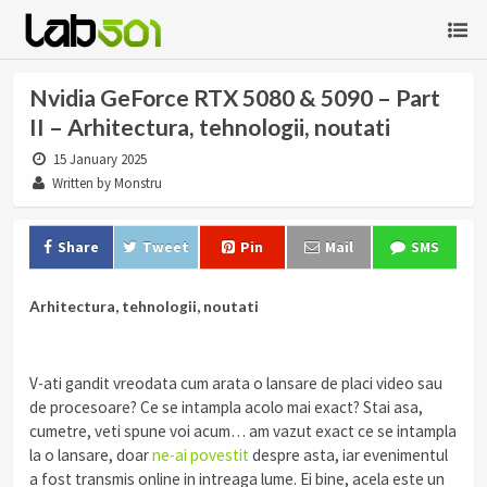
Nvidia GeForce RTX 5080 & 5090 – Part
II – Arhitectura, tehnologii, noutati
15 January 2025
Written by Monstru
Share
Tweet
Pin
Mail
SMS
Arhitectura, tehnologii, noutati
V-ati gandit vreodata cum arata o lansare de placi video sau
de procesoare? Ce se intampla acolo mai exact? Stai asa,
cumetre, veti spune voi acum… am vazut exact ce se intampla
la o lansare, doar
ne-ai povestit
despre asta, iar evenimentul
a fost transmis online in intreaga lume. Ei bine, acela este un