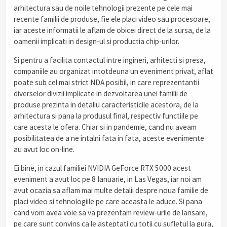
arhitectura sau de noile tehnologii prezente pe cele mai
recente familii de produse, fie ele placi video sau procesoare,
iar aceste informatii le aflam de obicei direct de la sursa, de la
oamenii implicati in design-ul si productia chip-urilor.
Si pentru a facilita contactul intre ingineri, arhitecti si presa,
companiile au organizat intotdeuna un eveniment privat, aflat
poate sub cel mai strict NDA posibil, in care reprezentantii
diverselor divizii implicate in dezvoltarea unei familii de
produse prezinta in detaliu caracteristicile acestora, de la
arhitectura si pana la produsul final, respectiv functiile pe
care acesta le ofera. Chiar si in pandemie, cand nu aveam
posibilitatea de a ne intalni fata in fata, aceste evenimente
au avut loc on-line.
Ei bine, in cazul familiei NVIDIA GeForce RTX 5000 acest
eveniment a avut loc pe 8 Ianuarie, in Las Vegas, iar noi am
avut ocazia sa aflam mai multe detalii despre noua familie de
placi video si tehnologiile pe care aceasta le aduce. Si pana
cand vom avea voie sa va prezentam review-urile de lansare,
pe care sunt convins ca le asteptati cu totii cu sufletul la gura,