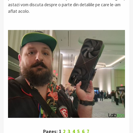
astazi vom discuta despre o parte din detaliile pe care le-am
aflat acolo.
Pages: 1
2
3
4
5
6
7