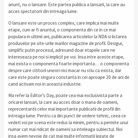
anunt, nu o lansare. Este partea publica a lansarii, la care au
acces spectatorii din intreaga lume.
O lansare este un proces complex, care implica mai multe
etape, cum ar fi anuntul, o componenta din ce in ce mai
populara in ultimii ani, publicarea articolelor la NDA si listarea
produselor pe site-urile marilor magazine de profil. Desigur,
simplific putin procesul, adresand doar etapele care ne
intereseaza pe noi si implicit pe voi. Insa intre aceste etape,
mai exista o componenta foarte importanta… o componenta
despre care cititorii uneori nici macar nu stiu ca exista, dar
care este poate singura constanta in cei aproape 20 de ani de
cand activam noi in aceasta industrie.
Ma refer la Editor’s Day, poate cea mai exclusivista parte a
oricarei lansari, la care au acces doar o mana de oameni,
reprezentantii celor mai importante publicatii de profil din
intreaga lume. Pentru ca din punct de vedere tehnic, ceea ce
vedeti voi pe scena este redus la minim, pentru a permite unui
numar cat mai ridicat de oameni sa inteleaga subiectul. Noi
insa avem nevoie de cat mai multe informatii legate de