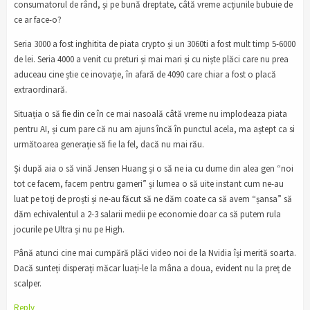
consumatorul de rând, și pe bună dreptate, câtă vreme acțiunile bubuie de
ce ar face-o?
Seria 3000 a fost inghitita de piata crypto și un 3060ti a fost mult timp 5-6000
de lei. Seria 4000 a venit cu preturi și mai mari și cu niște plăci care nu prea
aduceau cine știe ce inovație, în afară de 4090 care chiar a fost o placă
extraordinară.
Situația o să fie din ce în ce mai nasoală câtă vreme nu implodeaza piata
pentru AI, și cum pare că nu am ajuns încă în punctul acela, ma aștept ca si
următoarea generație să fie la fel, dacă nu mai rău.
Și după aia o să vină Jensen Huang și o să ne ia cu dume din alea gen “noi
tot ce facem, facem pentru gameri” și lumea o să uite instant cum ne-au
luat pe toți de proști și ne-au făcut să ne dăm coate ca să avem “șansa” să
dăm echivalentul a 2-3 salarii medii pe economie doar ca să putem rula
jocurile pe Ultra și nu pe High.
Până atunci cine mai cumpără plăci video noi de la Nvidia își merită soarta.
Dacă sunteți disperați măcar luați-le la mâna a doua, evident nu la preț de
scalper.
Reply