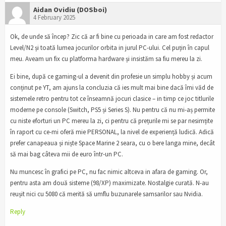
Aidan Ovidiu (DOSboi)
4 February 2025
Ok, de unde să încep? Zic că ar fi bine cu perioada in care am fost redactor
Level/N2 și toată lumea jocurilor orbita in jurul PC-ului. Cel puțin în capul
meu. Aveam un fix cu platforma hardware și insistăm sa fiu mereu la zi.
Ei bine, după ce gaming-ul a devenit din profesie un simplu hobby și acum
conținut pe YT, am ajuns la concluzia că ies mult mai bine dacă îmi văd de
sistemele retro pentru tot ce înseamnă jocuri clasice – in timp ce joc titlurile
moderne pe console (Switch, PS5 și Series S). Nu pentru că nu mi-aș permite
cu niste eforturi un PC mereu la zi, ci pentru că prețurile mi se par nesimțite
în raport cu ce-mi oferă mie PERSONAL, la nivel de experiență ludică. Adică
prefer canapeaua și niște Space Marine 2 seara, cu o bere langa mine, decât
să mai bag câteva mii de euro într-un PC.
Nu muncesc în grafici pe PC, nu fac nimic altceva in afara de gaming. Or,
pentru asta am două sisteme (98/XP) maximizate. Nostalgie curată. N-au
reușit nici cu 5080 că merită să umflu buzunarele samsarilor sau Nvidia.
Reply