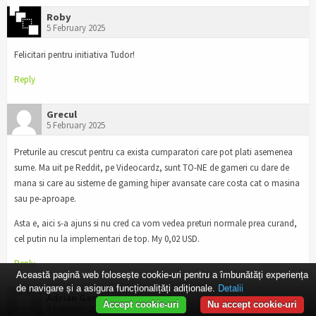
Roby
5 February 2025
Felicitari pentru initiativa Tudor!
Reply
Grecul
5 February 2025
Preturile au crescut pentru ca exista cumparatori care pot plati asemenea
sume. Ma uit pe Reddit, pe Videocardz, sunt TO-NE de gameri cu dare de
mana si care au sisteme de gaming hiper avansate care costa cat o masina
sau pe-aproape.
Asta e, aici s-a ajuns si nu cred ca vom vedea preturi normale prea curand,
cel putin nu la implementari de top. My 0,02 USD.
Reply
Această pagină web folosește cookie-uri pentru a îmbunătăți experiența
de navigare și a asigura funcționalițăți adiționale.
Detalii
Adrian Gaming
Accept cookie-uri
Nu accept cookie-uri
6 February 2025