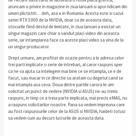
aruncam o privire in magazine in ziua lansarii si apoi ridicam din
umeri plictistiti… deh, asa e in Romania. Acesta este si cazul
seriei RTX 5000 de la NVIDIA, doar ca de aceasta data,
stocurile fiind destul de limitate, in ziua lansari a existat un
singur magazin care chiar a vandut placi video din aceasta
serie, iar intamplarea face ca aceste placi video sa vina de la
un singur producator.
Drept urmare, am profitat de ocazie pentru a le adresa celor
trei parti implicate o serie de intrebari, al caror raspuns sper
ca ne va ajuta sa intelegem mai bine ce se intampla, ce e de
facut, sau macar in ce directie sa aratam cu degetul cand se
mai intampla asa ceva. Doua dintre partile carora le-am
solicitat un punct de vedere (NVIDIA si ASUS) ne-au trimis
raspuns, in timp ce a treia parte implicata, mai precis eMAG, nu
a raspuns solicitarilor noastre. Pana sa vedem impreuna care
au fost raspunsurile celor de la ASUS si NVIDIA, haideti totusi
sa vedem cum au decurs lucrurile de aceasta data.