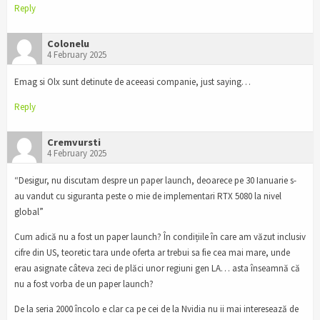
Reply
Colonelu
4 February 2025
Emag si Olx sunt detinute de aceeasi companie, just saying…
Reply
Cremvursti
4 February 2025
“Desigur, nu discutam despre un paper launch, deoarece pe 30 Ianuarie s-
au vandut cu siguranta peste o mie de implementari RTX 5080 la nivel
global”
Cum adică nu a fost un paper launch? În condițiile în care am văzut inclusiv
cifre din US, teoretic tara unde oferta ar trebui sa fie cea mai mare, unde
erau asignate câteva zeci de plăci unor regiuni gen LA… asta înseamnă că
nu a fost vorba de un paper launch?
De la seria 2000 încolo e clar ca pe cei de la Nvidia nu ii mai interesează de