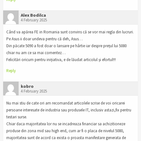
Alex Bodilca
4 February 2025
Când va apărea FE in Romania sunt convins că se vor mai regla din lucruri.
Pe Asus ii doar undeva pentru că deh, Asus…
Din păcate 5090 a fost doar o lansare pe hârtie iar despre prețul lui 5080
chiar nu am ce sa mai comentez…
Felicitări oricum pentru inițiativa, e de lăudat articolul și efortul!!!
Reply
kobro
4 February 2025
Nu mai stiu de cate ori am recomandat articolele scrise de voi oricarei
persoane interesate de industria sau produsele IT, inclusiv astazi,fix pentru
testari surse.
Chiar daca majoritatea lor nu se incadreaza financiar sa achizitioneze
produse din zona mid sau high end, cum ar fi o placa de nivelul 5080,
majoritatea sunt de acord ca exista o proasta manifestare generata de