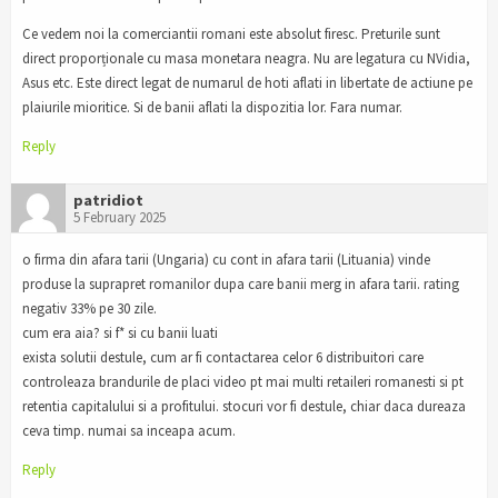
Ce vedem noi la comerciantii romani este absolut firesc. Preturile sunt
direct proporționale cu masa monetara neagra. Nu are legatura cu NVidia,
Asus etc. Este direct legat de numarul de hoti aflati in libertate de actiune pe
plaiurile mioritice. Si de banii aflati la dispozitia lor. Fara numar.
Reply
patridiot
5 February 2025
o firma din afara tarii (Ungaria) cu cont in afara tarii (Lituania) vinde
produse la suprapret romanilor dupa care banii merg in afara tarii. rating
negativ 33% pe 30 zile.
cum era aia? si f* si cu banii luati
exista solutii destule, cum ar fi contactarea celor 6 distribuitori care
controleaza brandurile de placi video pt mai multi retaileri romanesti si pt
retentia capitalului si a profitului. stocuri vor fi destule, chiar daca dureaza
ceva timp. numai sa inceapa acum.
Reply