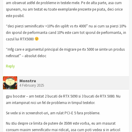
am observat astfel de probleme in testele mele. Pe de alta parte, asa cum
spuneam, nu am testat eu toate exemplarele prezente pe piata, deci orice
este posibil.
“deci pierzi seminificativ >10% din uplift vs rtx 4000” nu ai cum sa pierzi 10%
din sporul de performanta cand 10% este cam tot sporul de performanta, in
cazul lui RTX5080
“mfg care e argumentul principal de migrare pe rtx 5000 se simte un produs
nefinisat” – absolut deloc
Reply
Monstru
4 February 2025
gpu booster – am testat 2 bucati de RTX 5090 si 3 bucati de RTX 5080. Nu
am intampinat nici un fel de problema in timpul testelor.
Se vede si in screenshot-uri, am rulat PCI-E 5 fara probleme.
Nu stiu despre ce limita de putere de 350W este vorba, eu am masurat
consum maxim semnificativ mai ridicat, asa cum poti vedea si in articol