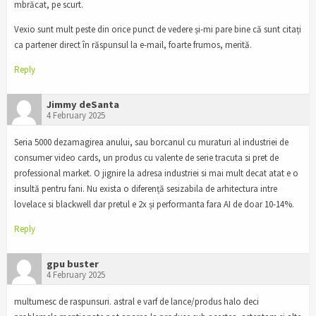
mbrăcat, pe scurt.
Vexio sunt mult peste din orice punct de vedere și-mi pare bine că sunt citați
ca partener direct în răspunsul la e-mail, foarte frumos, merită.
Reply
Jimmy deSanta
4 February 2025
Seria 5000 dezamagirea anului, sau borcanul cu muraturi al industriei de
consumer video cards, un produs cu valente de serie tracuta si pret de
professional market. O jignire la adresa industriei si mai mult decat atat e o
insultă pentru fani. Nu exista o diferență sesizabila de arhitectura intre
lovelace si blackwell dar pretul e 2x și performanta fara AI de doar 10-14%.
Reply
gpu buster
4 February 2025
multumesc de raspunsuri. astral e varf de lance/produs halo deci