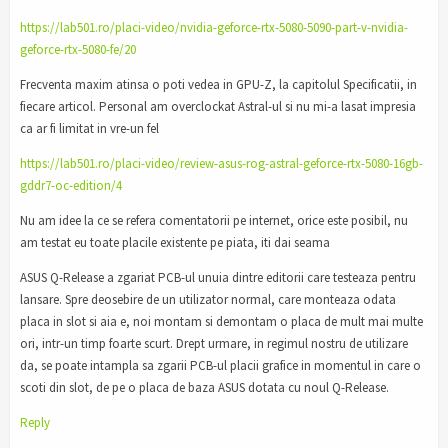
https://lab501.ro/placi-video/nvidia-geforce-rtx-5080-5090-part-v-nvidia-
geforce-rtx-5080-fe/20
Frecventa maxim atinsa o poti vedea in GPU-Z, la capitolul Specificatii, in
fiecare articol. Personal am overclockat Astral-ul si nu mi-a lasat impresia
ca ar fi limitat in vre-un fel
https://lab501.ro/placi-video/review-asus-rog-astral-geforce-rtx-5080-16gb-
gddr7-oc-edition/4
Nu am idee la ce se refera comentatorii pe internet, orice este posibil, nu
am testat eu toate placile existente pe piata, iti dai seama
ASUS Q-Release a zgariat PCB-ul unuia dintre editorii care testeaza pentru
lansare. Spre deosebire de un utilizator normal, care monteaza odata
placa in slot si aia e, noi montam si demontam o placa de mult mai multe
ori, intr-un timp foarte scurt. Drept urmare, in regimul nostru de utilizare
da, se poate intampla sa zgarii PCB-ul placii grafice in momentul in care o
scoti din slot, de pe o placa de baza ASUS dotata cu noul Q-Release.
Reply