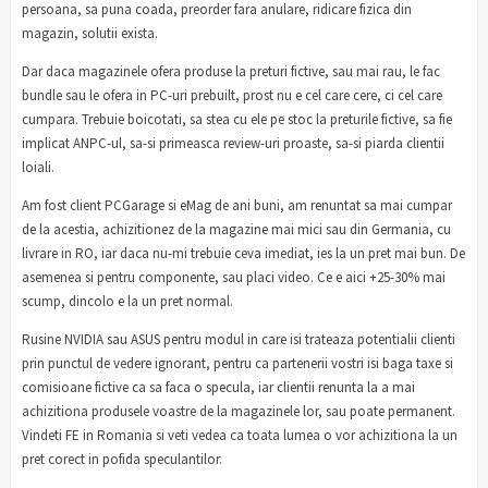
persoana, sa puna coada, preorder fara anulare, ridicare fizica din
magazin, solutii exista.
Dar daca magazinele ofera produse la preturi fictive, sau mai rau, le fac
bundle sau le ofera in PC-uri prebuilt, prost nu e cel care cere, ci cel care
cumpara. Trebuie boicotati, sa stea cu ele pe stoc la preturile fictive, sa fie
implicat ANPC-ul, sa-si primeasca review-uri proaste, sa-si piarda clientii
loiali.
Am fost client PCGarage si eMag de ani buni, am renuntat sa mai cumpar
de la acestia, achizitionez de la magazine mai mici sau din Germania, cu
livrare in RO, iar daca nu-mi trebuie ceva imediat, ies la un pret mai bun. De
asemenea si pentru componente, sau placi video. Ce e aici +25-30% mai
scump, dincolo e la un pret normal.
Rusine NVIDIA sau ASUS pentru modul in care isi trateaza potentialii clienti
prin punctul de vedere ignorant, pentru ca partenerii vostri isi baga taxe si
comisioane fictive ca sa faca o specula, iar clientii renunta la a mai
achizitiona produsele voastre de la magazinele lor, sau poate permanent.
Vindeti FE in Romania si veti vedea ca toata lumea o vor achizitiona la un
pret corect in pofida speculantilor.