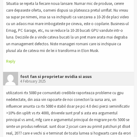
Situatia se repeta la fiecare noua lansare. Numar mic de produse, cerere
care depaseste oferta, oameni dispusi sa plateasca pretul umflat. Nu vreau
sa supar pe nimeni, insa sa va inchipuiti ca vanzarea a 10-20 de placi video
cu un adaos mai mare imbogateste pe cineva, este o copilarie. Business-ul
Emag, PC Garage, etc, nu se reduce la 10-20 bucati GPU vandute intr-o
luna. Deciziile de a vinde cateva bucati la un pret mare arata mai degraba
un management defectos. Niste manageri romani care isi inchipuie ca
plusul ala de cateva mii de lei ii transforma in Elon Musk.
Reply
fost fan si proprietar nvidia si asus
4 February 2025
utilizatorii rtx 5080 pe comunitati credibile raporteaza probleme cu gpu
nedetectate, din asia vin rapoarte de noi conectori la sursa arsi, un
influencer anunta ca rtx 5080 e stabil doar pe pci 4.0 deci pierzi seminificativ
>10% din uplift vs rtx 4000, driverele sunt praf si asta era argumentul
principal vs amd, mfg care e argumentul principal de migrare pe rtx 5000 se
simte un produs nefinisat. sunt doar 2 jocuri care au primit patchuri pt dlss4
real, 2077 care e vechi si e terminat de toata lumea si hogwarts care da erori