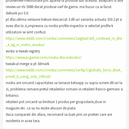
problemele mentionate pot aparea la produse sub acestea. asteptam si alte
review-uri rtx 5080 decat produse varf de gama. ma bucur ca ai facut
debunk pci 5.0.
pt dlss ultima versiune trebuie descarcat 3 dll-uri varianta actuala 310.2 pt a
avea dlss la zi,impreuna cu nvidia profile inspector si selectat profile k
utilizatorii se simt confuzi:
https://www.reddit.com/r/nvidia/comments/1iegtw0/still_confused_re_dlss
_4_eg_in_metro_exodus/
exista si tweak registry
https://www.pcgamer.com/nvidia-dlss-indicator/
tweak-ul merge si pt 3dmark
https://www.reddit.com/r/nvidia/comments/1ie7kp7/globally_force_dlss4_
preset_k_using_only_official/
nvidia are oricand capacitatea sa lanseze betaapp cu supra-scriere dll-uri la
zi, problema ramane pretul retailerilor romani vs retailerii franco-germani si
britanici.
retailerii pot oricand sa limiteze 1 produs per gospodarie,doar in
magazin.etc. ca sa nu existe abuzuri de piata.
daca cumparati din afara, recomand sa luati prin un prieten care are
rezidenta in acea tara.