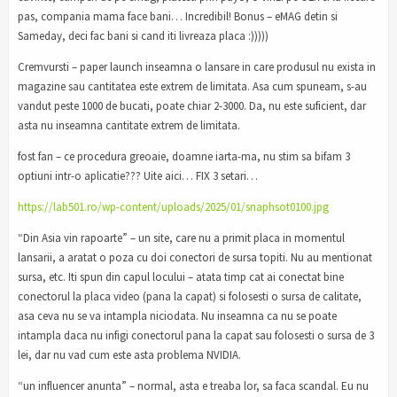
pas, compania mama face bani… Incredibil! Bonus – eMAG detin si
Sameday, deci fac bani si cand iti livreaza placa :)))))
Cremvursti – paper launch inseamna o lansare in care produsul nu exista in
magazine sau cantitatea este extrem de limitata. Asa cum spuneam, s-au
vandut peste 1000 de bucati, poate chiar 2-3000. Da, nu este suficient, dar
asta nu inseamna cantitate extrem de limitata.
fost fan – ce procedura greoaie, doamne iarta-ma, nu stim sa bifam 3
optiuni intr-o aplicatie??? Uite aici… FIX 3 setari…
https://lab501.ro/wp-content/uploads/2025/01/snaphsot0100.jpg
“Din Asia vin rapoarte” – un site, care nu a primit placa in momentul
lansarii, a aratat o poza cu doi conectori de sursa topiti. Nu au mentionat
sursa, etc. Iti spun din capul locului – atata timp cat ai conectat bine
conectorul la placa video (pana la capat) si folosesti o sursa de calitate,
asa ceva nu se va intampla niciodata. Nu inseamna ca nu se poate
intampla daca nu infigi conectorul pana la capat sau folosesti o sursa de 3
lei, dar nu vad cum este asta problema NVIDIA.
“un influencer anunta” – normal, asta e treaba lor, sa faca scandal. Eu nu