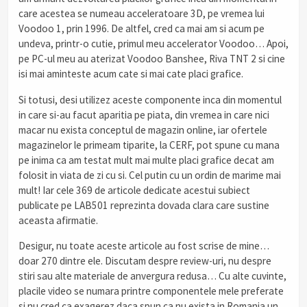
care acestea se numeau acceleratoare 3D, pe vremea lui
Voodoo 1, prin 1996. De altfel, cred ca mai am si acum pe
undeva, printr-o cutie, primul meu accelerator Voodoo… Apoi,
pe PC-ul meu au aterizat Voodoo Banshee, Riva TNT 2 si cine
isi mai aminteste acum cate si mai cate placi grafice.
Si totusi, desi utilizez aceste componente inca din momentul
in care si-au facut aparitia pe piata, din vremea in care nici
macar nu exista conceptul de magazin online, iar ofertele
magazinelor le primeam tiparite, la CERF, pot spune cu mana
pe inima ca am testat mult mai multe placi grafice decat am
folosit in viata de zi cu si. Cel putin cu un ordin de marime mai
mult! Iar cele 369 de articole dedicate acestui subiect
publicate pe LAB501 reprezinta dovada clara care sustine
aceasta afirmatie.
Desigur, nu toate aceste articole au fost scrise de mine…
doar 270 dintre ele. Discutam despre review-uri, nu despre
stiri sau alte materiale de anvergura redusa… Cu alte cuvinte,
placile video se numara printre componentele mele preferate
si nu cred ca exagerez daca spun ca nu exista in Romania un