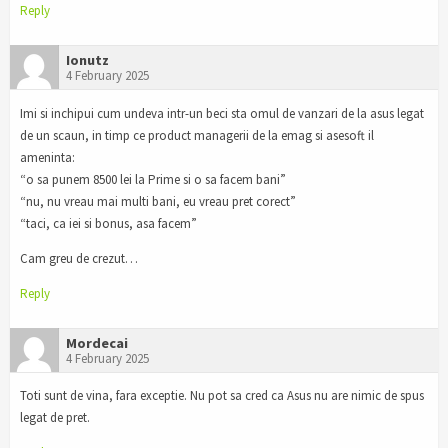
Reply
Ionutz
4 February 2025
Imi si inchipui cum undeva intr-un beci sta omul de vanzari de la asus legat
de un scaun, in timp ce product managerii de la emag si asesoft il
ameninta:
“o sa punem 8500 lei la Prime si o sa facem bani”
“nu, nu vreau mai multi bani, eu vreau pret corect”
“taci, ca iei si bonus, asa facem”
Cam greu de crezut…
Reply
Mordecai
4 February 2025
Toti sunt de vina, fara exceptie. Nu pot sa cred ca Asus nu are nimic de spus
legat de pret.