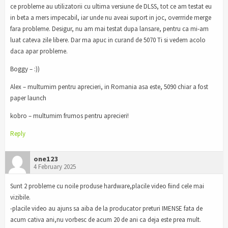
ce probleme au utilizatorii cu ultima versiune de DLSS, tot ce am testat eu
in beta a mers impecabil, iar unde nu aveai suport in joc, overrride merge
fara probleme. Desigur, nu am mai testat dupa lansare, pentru ca mi-am
luat cateva zile libere. Dar ma apuc in curand de 5070 Ti si vedem acolo
daca apar probleme.
Boggy – :))
Alex – multumim pentru aprecieri, in Romania asa este, 5090 chiar a fost
paper launch
kobro – multumim frumos pentru aprecieri!
Reply
one123
4 February 2025
Sunt 2 probleme cu noile produse hardware,placile video fiind cele mai
vizibile.
-placile video au ajuns sa aiba de la producator preturi IMENSE fata de
acum cativa ani,nu vorbesc de acum 20 de ani ca deja este prea mult.