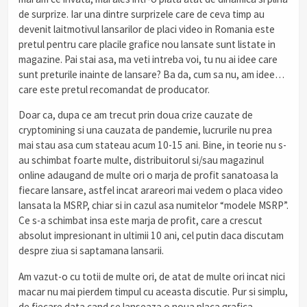
de surprize. Iar una dintre surprizele care de ceva timp au
devenit laitmotivul lansarilor de placi video in Romania este
pretul pentru care placile grafice nou lansate sunt listate in
magazine. Pai stai asa, ma veti intreba voi, tu nu ai idee care
sunt preturile inainte de lansare? Ba da, cum sa nu, am idee…
care este pretul recomandat de producator.
Doar ca, dupa ce am trecut prin doua crize cauzate de
cryptomining si una cauzata de pandemie, lucrurile nu prea
mai stau asa cum stateau acum 10-15 ani. Bine, in teorie nu s-
au schimbat foarte multe, distribuitorul si/sau magazinul
online adaugand de multe ori o marja de profit sanatoasa la
fiecare lansare, astfel incat arareori mai vedem o placa video
lansata la MSRP, chiar si in cazul asa numitelor “modele MSRP”.
Ce s-a schimbat insa este marja de profit, care a crescut
absolut impresionant in ultimii 10 ani, cel putin daca discutam
despre ziua si saptamana lansarii.
Am vazut-o cu totii de multe ori, de atat de multe ori incat nici
macar nu mai pierdem timpul cu aceasta discutie. Pur si simplu,
de fiecare data cand se lanseaza o noua placa grafica,