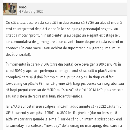
Neo
4 February 2025
Cu cât citesc despre asta cu atât îmi dau seama că EVGA au ales să moară
eroi ca integratori de plăci video în loc să ajungă personajul negativ. Au
citat ca motiv “profituri insuficiente” și au băgat un elegant exit stage left
iar comunitatea de gaming are doar cuvinte bune despre ei (asta evident în
contextul în care mereu s-au achitat de suport tehnic și garanții mai mult
decât onorabil).
În momentul în care NVIDIA (cifre din burtă) cere ceva gen $800 per GPU în
cazul 5080 și apoi are pretenția ca integratorul să scoată o placă video
completă care să și țină în timp cu mai puțin de $200 în timp ce ei fac
lowballing cu plăcile FE mai că-ți vine să-ți bagi picioarele ca integrator sau
să bagi prețuri care sar de MSRP cu “scuza” că oferi 100 MHz în plus pe core
sau un sistem de răcire mai bun/eficient/silențios.
Iar EMAG au fost mereu scalpers, încă-mi aduc aminte că-n 2022 căutam un
GPU low end și am găsit 1050Ti cu 3800 lei. Rușine lor (dar nu le este, că
altfel măcar ar răspunde la e-mail). Iar de când un intern a stricat back end
la sameday nici coletele “next day” de la emag nu mai ajung, deci care i-a-