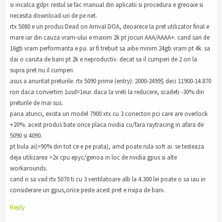
si incalca gdpr. restul se fac manual din aplicatii si procedura e greoaie si
necesita download-uri de pe net.
rtx 5080 e un produs Dead on Arrival DOA, deoarece la pret utilizator final e
mare iar din cauza vram-ului e maxim 2k pt jocuri AAA/AAAA+. cand sari de
16gb vram performanta e pa. ar fi trebuit sa aibe minim 24gb vram pt 4k. sa
dai o caruta de bani pt 2k e neproductiv. decat sa il cumperi de 2 ori la
supra pret nu il cumperi.
asus a anuntat preturile. rtx 5090 prime (entry): 2000-2499$ deci 11900-14.870
ron daca convertim 1usd=1eur. daca la vreti la reducere, scadeti -30% din
preturile de mai sus.
pana atunci, exista un model 7900 xtx cu 3 conectori pci care are overlock
+20%. acest produs bate orice placa nvidia cu/fara raytracing in afara de
5090 si 4090.
pt bula ai(>90% din tot ce e pe piata), amd poate rula soft ai. se testeaza
deja utilizarea >2x cpu epyc/genoa in loc de nvidia gpus si alte
workarounds.
cand o sa vad rtx 5070 ti cu 3 ventilatoare alb la 4.300 lei poate o sa iau in
considerare un gpus,orice peste acest pret e risipa de bani.
Reply