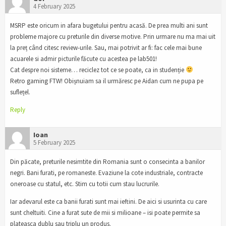
4 February 2025
MSRP este oricum in afara bugetului pentru acasă. De prea multi ani sunt
probleme majore cu preturile din diverse motive. Prin urmare nu ma mai uit
la preț când citesc review-urile. Sau, mai potrivit ar fi: fac cele mai bune
acuarele si admir picturile făcute cu acestea pe lab501!
Cat despre noi sisteme… reciclez tot ce se poate, ca in studenție
Retro gaming FTW! Obișnuiam sa il urmăresc pe Aidan cum ne pupa pe
suflețel.
Reply
Ioan
5 February 2025
Din păcate, preturile nesimtite din Romania sunt o consecinta a banilor
negri. Bani furati, pe romaneste. Evaziune la cote industriale, contracte
oneroase cu statul, etc. Stim cu totii cum stau lucrurile.
Iar adevarul este ca banii furati sunt mai ieftini. De aici si usurinta cu care
sunt cheltuiti. Cine a furat sute de mii si milioane – isi poate permite sa
plateasca dublu sau triplu un produs.