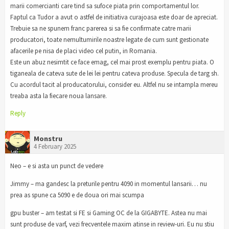
marii comercianti care tind sa sufoce piata prin comportamentul lor.
Faptul ca Tudor a avut o astfel de initiativa curajoasa este doar de apreciat.
Trebuie sa ne spunem franc parerea si sa fie confirmate catre marii
producatori, toate nemultumirile noastre legate de cum sunt gestionate
afacerile pe nisa de placi video cel putin, in Romania.
Este un abuz nesimtit ce face emag, cel mai prost exemplu pentru piata. O
tiganeala de cateva sute de lei lei pentru cateva produse. Specula de targ sh.
Cu acordul tacit al producatorului, consider eu. Altfel nu se intampla mereu
treaba asta la fiecare noua lansare.
Reply
Monstru
4 February 2025
Neo – e si asta un punct de vedere
Jimmy – ma gandesc la preturile pentru 4090 in momentul lansarii… nu
prea as spune ca 5090 e de doua ori mai scumpa
gpu buster – am testat si FE si Gaming OC de la GIGABYTE. Astea nu mai
sunt produse de varf, vezi frecventele maxim atinse in review-uri. Eu nu stiu