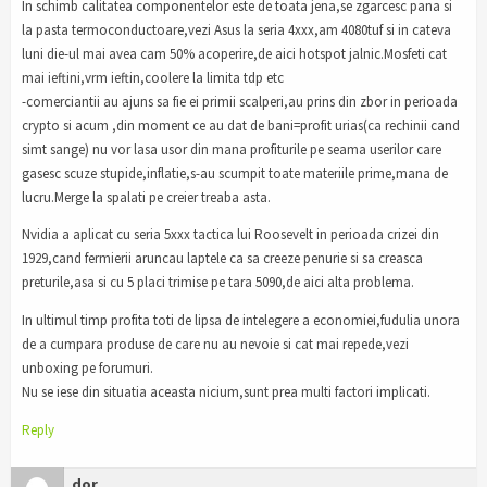
In schimb calitatea componentelor este de toata jena,se zgarcesc pana si
la pasta termoconductoare,vezi Asus la seria 4xxx,am 4080tuf si in cateva
luni die-ul mai avea cam 50% acoperire,de aici hotspot jalnic.Mosfeti cat
mai ieftini,vrm ieftin,coolere la limita tdp etc
-comerciantii au ajuns sa fie ei primii scalperi,au prins din zbor in perioada
crypto si acum ,din moment ce au dat de bani=profit urias(ca rechinii cand
simt sange) nu vor lasa usor din mana profiturile pe seama userilor care
gasesc scuze stupide,inflatie,s-au scumpit toate materiile prime,mana de
lucru.Merge la spalati pe creier treaba asta.
Nvidia a aplicat cu seria 5xxx tactica lui Roosevelt in perioada crizei din
1929,cand fermierii aruncau laptele ca sa creeze penurie si sa creasca
preturile,asa si cu 5 placi trimise pe tara 5090,de aici alta problema.
In ultimul timp profita toti de lipsa de intelegere a economiei,fudulia unora
de a cumpara produse de care nu au nevoie si cat mai repede,vezi
unboxing pe forumuri.
Nu se iese din situatia aceasta nicium,sunt prea multi factori implicati.
Reply
dor