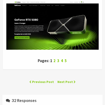
Pages: 1
2
3
4
5
Previous Post
Next Post
32 Responses