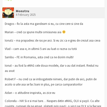
Monstru
4 February 2025
Dragos – fix la asta ma gandeam si eu, cu cine cere si cine da
Marian – cred ca spune multe omisiunea aia
Ionutz – ma prapadesc de ras pe aici. Si eu zic ca e greu de crezut asa ceva
Vlad – cam asa e, in ultimii 5 ani au luat-o razna cu totii
Sambu – FE in Romania, asta cred ca ne dorim multi!
Ionut – au fost la eMAG cele doua modele, dar s-au dat instant. Restul nu
au avut
Robert F – nu cred ca se imbogateste nimeni, dar putin de aici, putin de
acolo si uite asa se fac bani in plus, pe carca cumparatorilor
Aidan – o atitudine inspirata, as zice eu
Colonelu – HA! Si e si mai tare… Naspers detin eMAG, OLX si payU. Cu alte
cuvinte, cumperi de pe emag, platesti prin payU, o vinzi pe OLX si la fiecare