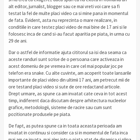
alt editor, jurnalist, blogger sau ce mai vreti voi care sa fi
testat la fel de multe placi video ca si mine pana in momentul
de fata. Evident, asta nu reprezinta o mare realizare, in
conditiile in care testez placi video de mai bine de 17 ani si le
folosesc inca de cand si-au facut aparitia pe piata, in urma cu
29 de ani.
Dar o astfel de informatie ajuta cititorul sa isi dea seama ca
aceste randuri sunt scrise de o persoana care activeaza in
acest domeniu de pe vremea in care cel mai popular joc pe
telefon era snake. Cu alte cuvinte, am acoperit toate lansarile
importante de placi video din ultimii 17 ani, am petrecut mii de
ore testand placi video si sute de ore redactand articole.
Drept urmare, as spune ca am invatat cate ceva in tot acest
timp, indiferent daca discutam despre arhitectura nucleelor
grafice, metodologii, sisteme de racire sau cum sunt
pozitionate produsele pe piata.
De fapt, as putea spune ca in toata aceasta perioada am
invatat in continuu si consider ca si in momentul de fata inca
mai am ce invata, mai ales intr-o piata atat de dinamica si plina