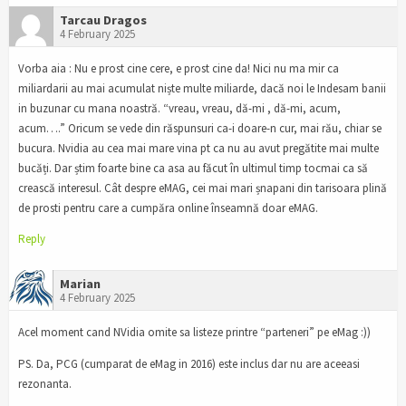
Tarcau Dragos
4 February 2025
Vorba aia : Nu e prost cine cere, e prost cine da! Nici nu ma mir ca
miliardarii au mai acumulat niște multe miliarde, dacă noi le Indesam banii
in buzunar cu mana noastră. “vreau, vreau, dă-mi , dă-mi, acum,
acum….” Oricum se vede din răspunsuri ca-i doare-n cur, mai rău, chiar se
bucura. Nvidia au cea mai mare vina pt ca nu au avut pregătite mai multe
bucăți. Dar știm foarte bine ca asa au făcut în ultimul timp tocmai ca să
crească interesul. Cât despre eMAG, cei mai mari șnapani din tarisoara plină
de prosti pentru care a cumpăra online înseamnă doar eMAG.
Reply
Marian
4 February 2025
Acel moment cand NVidia omite sa listeze printre “parteneri” pe eMag :))
PS. Da, PCG (cumparat de eMag in 2016) este inclus dar nu are aceeasi
rezonanta.