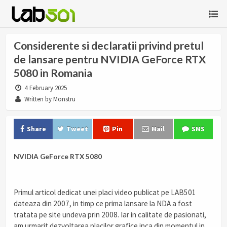
Considerente si declaratii privind pretul
de lansare pentru NVIDIA GeForce RTX
5080 in Romania
4 February 2025
Written by Monstru
Share
Tweet
Pin
Mail
SMS
NVIDIA GeForce RTX 5080
Primul articol dedicat unei placi video publicat pe LAB501
dateaza din 2007, in timp ce prima lansare la NDA a fost
tratata pe site undeva prin 2008. Iar in calitate de pasionati,
am urmarit dezvoltarea placilor grafice inca din momentul in