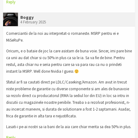
Reply
Boggy
4 February 2025
Comerciantii de la noi au interpretat-o romaneste. MSRP pentru ei e
MiSeRuPe.
Oricum, e o bataie de joc la care asistam de buna voie. Sincer, imi pare bine
ca unii au dat chiar si cu 50% in plus ca sa le ia. Sa va fie de bine. Pentru
restul, asta chiar nu e seria pentru care sa va para rau ca nu o prindeti
instant la MSRP. Well done Nvidia I guess
Sfatul ar fi sa cautati direct pe LDLC/Caseking/Amazon. Am avut in trecut
niste probleme de garantie cu diverse componente si am ales de bunavoie
sa rezolv direct cu producatorul (RMA la sediul lor din EU) in loc sa intru in
discutii cu magazinele noastre penibile. Treaba s-a rezolvat profesionist, n-
au incercat manevre, si durata de solutionare a fost 1-2 saptamani. Asadar,
frica de garantie in alta tara e nejustificata.
Lasati-i pe-ai nostri sa ia bani de la aia care chiar merita sa dea 50% in plus.
Reply