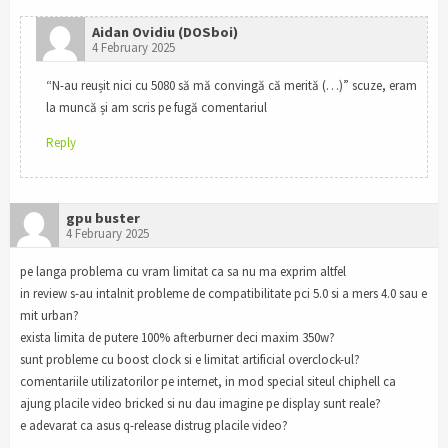
Aidan Ovidiu (DOSboi)
4 February 2025
“N-au reușit nici cu 5080 să mă convingă că merită (…)” scuze, eram
la muncă și am scris pe fugă comentariul
Reply
gpu buster
4 February 2025
pe langa problema cu vram limitat ca sa nu ma exprim altfel
in review s-au intalnit probleme de compatibilitate pci 5.0 si a mers 4.0 sau e
mit urban?
exista limita de putere 100% afterburner deci maxim 350w?
sunt probleme cu boost clock si e limitat artificial overclock-ul?
comentariile utilizatorilor pe internet, in mod special siteul chiphell ca
ajung placile video bricked si nu dau imagine pe display sunt reale?
e adevarat ca asus q-release distrug placile video?