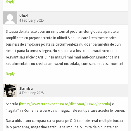
Reply
Vlad
4 February 2025
Situatia de fata este doar un simptom al problemelor globale aparute si
amplificate cu preponderenta in ultimii 5 ani, in care literalmente orice
business de amploare poate sa circumventeze nu doar parametrii de bun
simt ci pana la urma si legea. Nu stiu daca a fost cu adevarat vreodata
relevant sau eficient ANPC insa masuri mai mari anti-consumator ca in IT
sau alimentatie nu cred ca am vazut niciodata, cum sunt in acest moment.
Reply
Sambu
4 February 2025
Specula (
https://www.euroavocatura.ro/dictionar/336466/Specula
) e
“legala” in Romania si pare ca si magazinele sunt partase acestui fenomen.
Daca utilizatorii cumpara ca sa puna pe OLX (am observat multiple bucati
la o persoana), magazinele trebuie sa impuna o limita de o bucata per