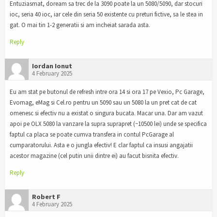
Entuziasmat, doream sa trec de la 3090 poate la un 5080/5090, dar stocuri
ioc, seria 40 ioc, iar cele din seria 50 existente cu preturi fictive, sa le stea in
gat. O mai tin 1-2 generatii si am incheiat sarada asta.
Reply
Iordan Ionut
4 February 2025
Eu am stat pe butonul de refresh intre ora 14 si ora 17 pe Vexio, Pc Garage,
Evomag, eMag si Cel.ro pentru un 5090 sau un 5080 la un pret cat de cat
omenesc si efectiv nu a existat o singura bucata. Macar una. Dar am vazut
apoi pe OLX 5080 la vanzare la supra suprapret (~10500 lei) unde se specifica
faptul ca placa se poate cumva transfera in contul PcGarage al
cumparatorului. Asta e o jungla efectiv! E clar faptul ca insusi angajatii
acestor magazine (cel putin unii dintre ei) au facut bisnita efectiv.
Reply
Robert F
4 February 2025