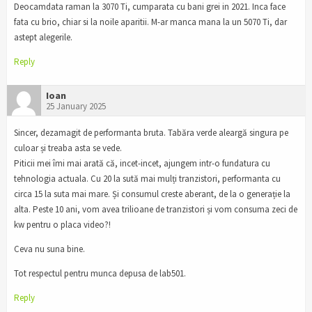
Deocamdata raman la 3070 Ti, cumparata cu bani grei in 2021. Inca face
fata cu brio, chiar si la noile aparitii. M-ar manca mana la un 5070 Ti, dar
astept alegerile.
Reply
Ioan
25 January 2025
Sincer, dezamagit de performanta bruta. Tabăra verde aleargă singura pe
culoar și treaba asta se vede.
Piticii mei îmi mai arată că, incet-incet, ajungem intr-o fundatura cu
tehnologia actuala. Cu 20 la sută mai mulți tranzistori, performanta cu
circa 15 la suta mai mare. Și consumul creste aberant, de la o generație la
alta. Peste 10 ani, vom avea trilioane de tranzistori și vom consuma zeci de
kw pentru o placa video?!
Ceva nu suna bine.
Tot respectul pentru munca depusa de lab501.
Reply