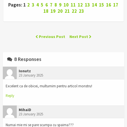
Pages: 1
2
3
4
5
6
7
8
9
10
11
12
13
14
15
16
17
18
19
20
21
22
23
Previous Post
Next Post
8 Responses
Ionutz
23 January 2025
Excelent ca de obicei, multumim pentru articol monstru!
Reply
MihaiD
23 January 2025
Numai mie mi se pare scumpa cu spaima???