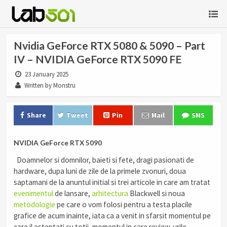
Nvidia GeForce RTX 5080 & 5090 – Part
IV – NVIDIA GeForce RTX 5090 FE
23 January 2025
Written by Monstru
Share
Tweet
Pin
Mail
SMS
NVIDIA GeForce RTX 5090
Doamnelor si domnilor, baieti si fete, dragi pasionati de
hardware, dupa luni de zile de la primele zvonuri, doua
saptamani de la anuntul initial si trei articole in care am tratat
evenimentul
de lansare,
arhitectura
Blackwell si noua
metodologie
pe care o vom folosi pentru a testa placile
grafice de acum inainte, iata ca a venit in sfarsit momentul pe
care il asteptati cu totii, momentul in care review-urile