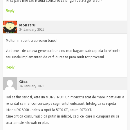
Mi se pare mie sau Nvidia concureaza singuri de 2-3 generatii?
Reply
Monstru
24 January 2025
Multumim pentru aprecieri baieti!
vladone – de cateva generatii bune nu mai bagam sub capota la referinte
sau unele implementari de varf, dureaza prea mult tot procesul.
Reply
Gica
24 January 2025
Hai sa fim seriosi, este un MONSTRU!!! Un monstru atat de mare incat AMD a
renuntat sa mai concureze pe segmentul entuziast. Inteleg ca se repeta
istoria RX 5000 unde s-a oprit la 5700 XT, acum 9070 XT.
Cine critica consumul pica putin in ridicol, caci cei care o cumpara nu se
uita la niste kilowati in plus.