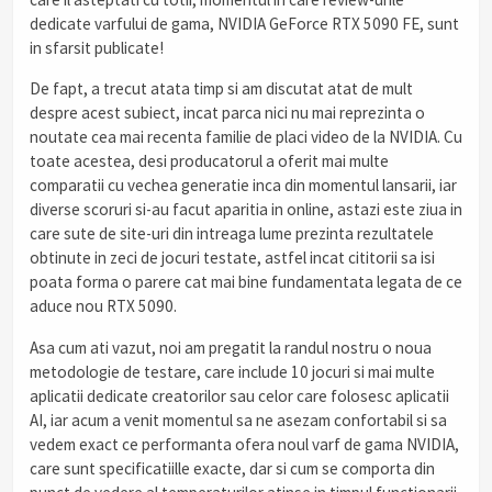
dedicate varfului de gama, NVIDIA GeForce RTX 5090 FE, sunt
in sfarsit publicate!
De fapt, a trecut atata timp si am discutat atat de mult
despre acest subiect, incat parca nici nu mai reprezinta o
noutate cea mai recenta familie de placi video de la NVIDIA. Cu
toate acestea, desi producatorul a oferit mai multe
comparatii cu vechea generatie inca din momentul lansarii, iar
diverse scoruri si-au facut aparitia in online, astazi este ziua in
care sute de site-uri din intreaga lume prezinta rezultatele
obtinute in zeci de jocuri testate, astfel incat cititorii sa isi
poata forma o parere cat mai bine fundamentata legata de ce
aduce nou RTX 5090.
Asa cum ati vazut, noi am pregatit la randul nostru o noua
metodologie de testare, care include 10 jocuri si mai multe
aplicatii dedicate creatorilor sau celor care folosesc aplicatii
AI, iar acum a venit momentul sa ne asezam confortabil si sa
vedem exact ce performanta ofera noul varf de gama NVIDIA,
care sunt specificatiille exacte, dar si cum se comporta din