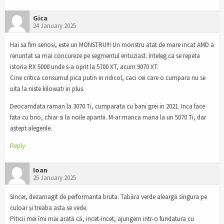
Gica
24 January 2025
Hai sa fim seriosi, este un MONSTRU!!! Un monstru atat de mare incat AMD a
renuntat sa mai concureze pe segmentul entuziast. Inteleg ca se repeta
istoria RX 5000 unde s-a oprit la 5700 XT, acum 9070 XT.
Cine critica consumul pica putin in ridicol, caci cei care o cumpara nu se
uita la niste kilowati in plus.
Deocamdata raman la 3070 Ti, cumparata cu bani grei in 2021. Inca face
fata cu brio, chiar si la noile aparitii. M-ar manca mana la un 5070 Ti, dar
astept alegerile.
Reply
Ioan
25 January 2025
Sincer, dezamagit de performanta bruta. Tabăra verde aleargă singura pe
culoar și treaba asta se vede.
Piticii mei îmi mai arată că, incet-incet, ajungem intr-o fundatura cu