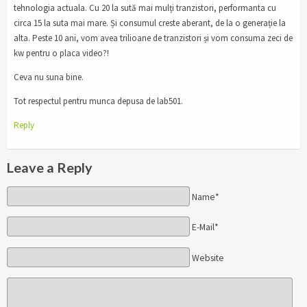
tehnologia actuala. Cu 20 la sută mai mulți tranzistori, performanta cu
circa 15 la suta mai mare. Și consumul creste aberant, de la o generație la
alta. Peste 10 ani, vom avea trilioane de tranzistori și vom consuma zeci de
kw pentru o placa video?!
Ceva nu suna bine.
Tot respectul pentru munca depusa de lab501.
Reply
Leave a Reply
Name*
E-Mail*
Website