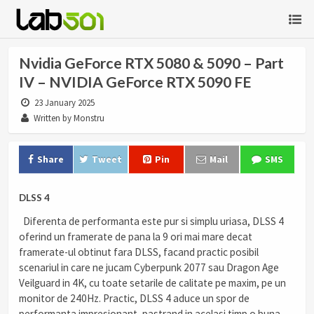
Nvidia GeForce RTX 5080 & 5090 – Part
IV – NVIDIA GeForce RTX 5090 FE
23 January 2025
Written by Monstru
Share
Tweet
Pin
Mail
SMS
DLSS 4
Diferenta de performanta este pur si simplu uriasa, DLSS 4
oferind un framerate de pana la 9 ori mai mare decat
framerate-ul obtinut fara DLSS, facand practic posibil
scenariul in care ne jucam Cyberpunk 2077 sau Dragon Age
Veilguard in 4K, cu toate setarile de calitate pe maxim, pe un
monitor de 240Hz. Practic, DLSS 4 aduce un spor de
performanta impresionant, pastrand in acelasi timp o buna