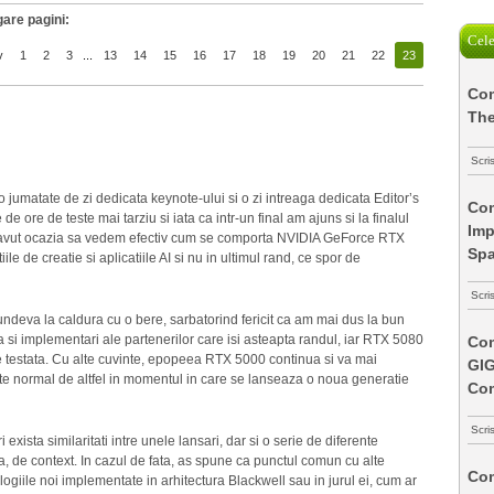
are pagini:
Cele
v
1
2
3
...
13
14
15
16
17
18
19
20
21
22
23
Com
The
Scri
 jumatate de zi dedicata keynote-ului si o zi intreaga dedicata Editor’s
Com
de ore de teste mai tarziu si iata ca intr-un final am ajuns si la finalul
Imp
 am avut ocazia sa vedem efectiv cum se comporta NVIDIA GeForce RTX
Spa
le de creatie si aplicatiile AI si nu in ultimul rand, ce spor de
Scri
undeva la caldura cu o bere, sarbatorind fericit ca am mai dus la bun
ta si implementari ale partenerilor care isi asteapta randul, iar RTX 5080
Com
ie testata. Cu alte cuvinte, epopeea RTX 5000 continua si va mai
GI
e normal de altfel in momentul in care se lanseaza o noua generatie
Co
Scri
i exista similaritati intre unele lansari, dar si o serie de diferente
ra, de context. In cazul de fata, as spune ca punctul comun cu alte
Com
logiile noi implementate in arhitectura Blackwell sau in jurul ei, cum ar