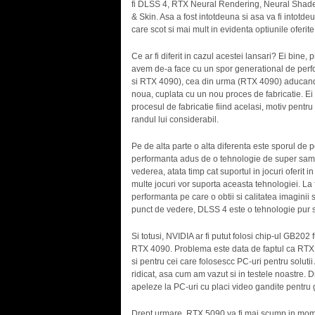
fi DLSS 4, RTX Neural Rendering, Neural Sha
& Skin. Asa a fost intotdeuna si asa va fi intotd
care scot si mai mult in evidenta optiunile oferit
Ce ar fi diferit in cazul acestei lansari? Ei bine,
avem de-a face cu un spor generational de perf
si RTX 4090), cea din urma (RTX 4090) aducand un
noua, cuplata cu un nou proces de fabricatie. Ei
procesul de fabricatie fiind acelasi, motiv pentr
randul lui considerabil.
Pe de alta parte o alta diferenta este sporul d
performanta adus de o tehnologie de super sampl
vederea, atata timp cat suportul in jocuri oferit 
multe jocuri vor suporta aceasta tehnologiei. La f
performanta pe care o obtii si calitatea imaginii 
punct de vedere, DLSS 4 este o tehnologie pur s
Si totusi, NVIDIA ar fi putut folosi chip-ul GB202 
RTX 4090. Problema este data de faptul ca RTX 5
si pentru cei care folosescc PC-uri pentru solutii
ridicat, asa cum am vazut si in testele noastre. Dr
apeleze la PC-uri cu placi video gandite pentru ga
Drept urmare, RTX 5090 va fi mai scump in mome