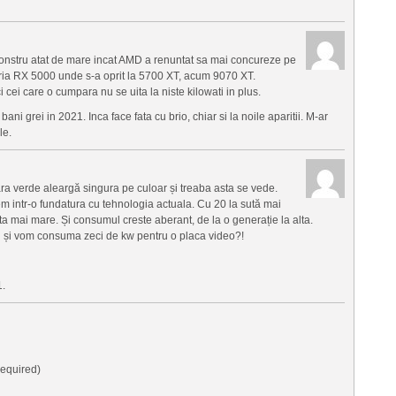
onstru atat de mare incat AMD a renuntat sa mai concureze pe
oria RX 5000 unde s-a oprit la 5700 XT, acum 9070 XT.
i cei care o cumpara nu se uita la niste kilowati in plus.
 grei in 2021. Inca face fata cu brio, chiar si la noile aparitii. M-ar
le.
ra verde aleargă singura pe culoar și treaba asta se vede.
gem intr-o fundatura cu tehnologia actuala. Cu 20 la sută mai
uta mai mare. Și consumul creste aberant, de la o generație la alta.
ri și vom consuma zeci de kw pentru o placa video?!
.
equired)