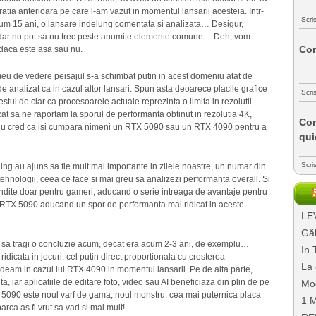
tia anterioara pe care l-am vazut in momentul lansarii acesteia. Intr-
Scri
cum 15 ani, o lansare indelung comentata si analizata… Desigur,
, dar nu pot sa nu trec peste anumite elemente comune… Deh, vom
Com
daca este asa sau nu.
meu de vedere peisajul s-a schimbat putin in acest domeniu atat de
de analizat ca in cazul altor lansari. Spun asta deoarece placile grafice
Scri
tul de clar ca procesoarele actuale reprezinta o limita in rezolutii
at sa ne raportam la sporul de performanta obtinut in rezolutia 4K,
Com
, nu cred ca isi cumpara nimeni un RTX 5090 sau un RTX 4090 pentru a
qui
Scri
ing au ajuns sa fie mult mai importante in zilele noastre, un numar din
 tehnologii, ceea ce face si mai greu sa analizezi performanta overall. Si
gandite doar pentru gameri, aducand o serie intreaga de avantaje pentru
 AI, RTX 5090 aducand un spor de performanta mai ridicat in aceste
LEV
Găl
at sa tragi o concluzie acum, decat era acum 2-3 ani, de exemplu…
In 
ridicata in jocuri, cel putin direct proportionala cu cresterea
La 
eam in cazul lui RTX 4090 in momentul lansarii. Pe de alta parte,
iar aplicatiile de editare foto, video sau AI beneficiaza din plin de pe
Mo
 5090 este noul varf de gama, noul monstru, cea mai puternica placa
1 M
rca as fi vrut sa vad si mai mult!