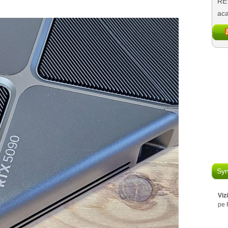
REV
aca
Syn
Viz
pe 