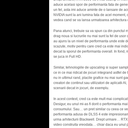
aduce acelasi spor de performanta fata de genera
un fel, asta imi aduce aminte de o lansare de a
NVIDIA sunt la ani lumina fata de acel moment
vedea cand se va lansa urmatoarea arhitectura 
Pana atunci, trebuie sa va spun ca din punctul 
drag noua si lucrurile nu mai sunt la fel de usor 
au ajuns la un nivel de performanta unde este des
scazute, motiv pentru care cred ca este mai indic
decat la sporul de performanta overall. In fond
se juca in Full HD.
Similar, tehnologiile de upscaling si super sampl
ce in ce mai ridicat de jocuri integrand astfel de
nu in ultimul rand, placile grafice nu mai sunt 
creatori de continut sau utilizatori de aplicatii
scenarii decat in jocuri, de exemplu.
In acest context, cred ca este mult mai complic
Desigur, eu unul mi-as fi dorit o performanta mai 
consumului. Sau… un pret similar cu ceea ce ved
performanta adusa de DLSS 4 este impresionanta, 
urma arhitecturii Blackwell. Drept urmare… RTX
video construita vreodata… chiar daca eu unul pa