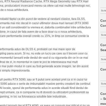
ders, RTX Neural Radiance Cache, RTX Mega Geometry sau RTX Hair
euna, producatorii incercand mereu sa ofere cat mai multe tehnologii noi,
e de o noua arhitectura.
Scri
 probabil faptul ca din punct de vedere al randarii clasice, fara DLSS,
Com
ormanta mai mic decat in cazul ultimelor doua mari lansari (RTX 3090
Co
 salt considerabil la vremea ei, datorita combinatiei intre arhitectura
 bine, in cazul de fata avem de-a face doar cu o noua arhitectura,
Scri
u care performanta overall creste cu 15%, in timp ce consumul creste la
Com
e performanta adus de DLSS 4, probabil cel mai mare spor de
Sea
ing pana acum. Si nu, nu este un lucru pe care sa il trecem usor cu
in momentul lansarii este destul de vast si cu siguranta din ce in ce mai
Scri
inal de zi, in momentul in care te joci te intereseaza mai mult
si mai putin modul in care au fost generate acele imagini. Iar din acest
Com
i simplu impresionanta.
full pentru RTX 5090, sau ar fi putut cere acelasi pret ca si in cazul lui
090 aduce o serie de imbunatatiri masive pentru creatorii de continut
Scri
 AI locale, sporul de performanta adus in aceste situatii fiind destul de
ept urmare, ca si companie nu iti doresti ca utilizatorii profesionisti sa
Com
ming, in loc sa foloseasca solutiile tale industriale.
– S
mon
ntul lansarii decat RTX 4090, va avea un consum mai ridicat si nu va