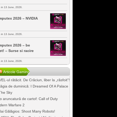
s in 13 June, 2026.
putex 2026 – NVIDIA
s in 13 June, 2026.
putex 2026 – be
et! – Surse si racire
s in 13 June, 2026.
Articole Gaming
EL-ul rătăcit. De Crăciun, liber la „răsfoit”!
ăgia de duminică: I Dreamed Of A Palace
The Sky
o aruncatură de cartof: Call of Duty
dern Warfare 2
ai Gălăgios: Shoot Many Robots!