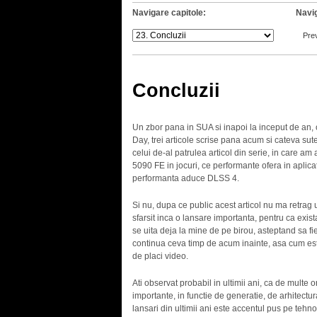
Navigare capitole:
Navig
Pre
Concluzii
Un zbor pana in SUA si inapoi la inceput de an, o
Day, trei articole scrise pana acum si cateva sute 
celui de-al patrulea articol din serie, in care
5090 FE in jocuri, ce performante ofera in aplicatii
performanta aduce DLSS 4.
Si nu, dupa ce public acest articol nu ma retrag 
sfarsit inca o lansare importanta, pentru ca exis
se uita deja la mine de pe birou, asteptand sa f
continua ceva timp de acum inainte, asa cum est
de placi video.
Ati observat probabil in ultimii ani, ca de multe or
importante, in functie de generatie, de arhitectu
lansari din ultimii ani este accentul pus pe tehno