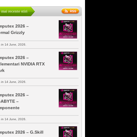
 mai recente stiri
putex 2026 –
rmal Grizzly
s in 14 June, 2026.
putex 2026 –
lementari NVIDIA RTX
rk
s in 14 June, 2026.
putex 2026 –
GABYTE –
mponente
s in 14 June, 2026.
putex 2026 – G.Skill