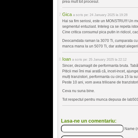
prea mult tot procesul.
Gica
a scris pe:
24 January 2025 la 19:28
Hai sa fim seriosi, este un MONSTRU!!! Un m
segmentul entuziast. Inteleg ca se repeta ist
Cine critica consumul pica putin in ridicol, cac
Deocamdata raman la 3070 Ti, cumparata cu bani
manca mana la un 5070 Ti, dar astept alegeri
Ioan
a scris pe:
25 January 2025 la 22:12
Sincer, dezamagit de performanta bruta. Tabă
Piticii mei îmi mai arată că, incet-incet, ajun
mulți tranzistori, performanta cu circa 15 la s
Peste 10 ani, vom avea trilioane de tranzisto
Ceva nu suna bine.
Tot respectul pentru munca depusa de lab501
Lasa-ne un comentariu:
Name (r