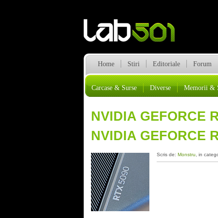
Home
Stiri
Editoriale
Forum
Carcase & Surse
Diverse
Memorii & 
NVIDIA GEFORCE RT
NVIDIA GEFORCE R
Scris de:
Monstru
, in categ