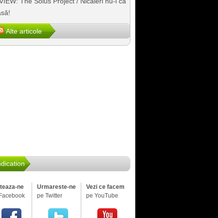
IEW: The Solus Project / Nicăieri nu-i ca
să!
Alte articole
dication
iteaza-ne
Urmareste-ne
Vezi ce facem
Facebook
pe Twitter
pe YouTube