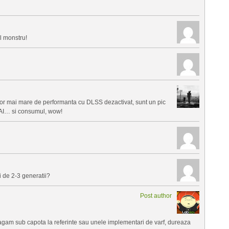
l monstru!
spor mai mare de performanta cu DLSS dezactivat, sunt un pic
 AI… si consumul, wow!
 de 2-3 generatii?
Post author
gam sub capota la referinte sau unele implementari de varf, dureaza