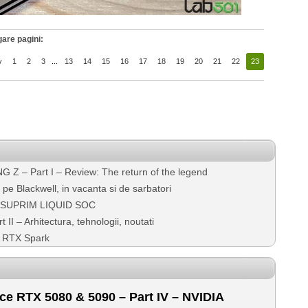
are pagini:
v
1
2
3
...
13
14
15
16
17
18
19
20
21
22
23
 – Part I – Review: The return of the legend
Blackwell, in vacanta si de sarbatori
G SUPRIM LIQUID SOC
I – Arhitectura, tehnologii, noutati
 RTX Spark
e RTX 5080 & 5090 – Part IV – NVIDIA