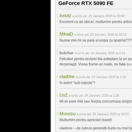
GeForce RTX 5090 FE
Ionutz
a scris pe:
23 January 2025 la 20:50
Excelent ca de obicei, multumim pentru artico
MihaiD
a scris pe:
23 January 2025 la 23:13
Numai mie mi se pare scumpa cu spaima???
butcher
a scris pe:
24 January 2025 la 0:21
Felicitari pentru review! Ma asteptam la un 
dezamagit. Vreau frame-uri reale, nu fake cu
vlad0ne
a scris pe:
24 January 2025 la 1:20
N-avem “sub capota”?
Un2
a scris pe:
24 January 2025 la 1:25
Mi se pare mie sau Nvidia concureaza singuri
Monstru
a scris pe:
24 January 2025 la 18:23
Multumim pentru aprecieri baieti!
vladone – de cateva generatii bune nu mai ba