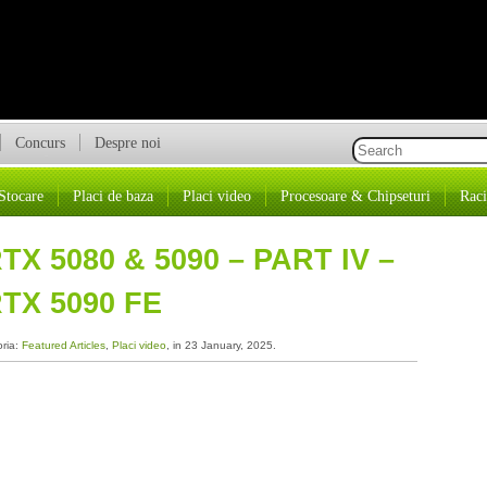
Concurs
Despre noi
Stocare
Placi de baza
Placi video
Procesoare & Chipseturi
Raci
X 5080 & 5090 – PART IV –
TX 5090 FE
oria:
Featured Articles
,
Placi video
, in 23 January, 2025.