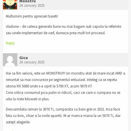
Monstru
24 January 2025
Multumim pentru aprecieri baieti!
vladone – de cateva generatii bune nu mai bagam sub capota la referinte
sau unele implementari de varf, dureaza prea mult tot procesul.
Reply
Gica
24 January 2025
Hai sa fim seriosi, este un MONSTRU!!! Un monstru atat de mare incat AMD a
renuntat sa mai concureze pe segmentul entuziast. Inteleg ca se repeta
istoria RX 5000 unde s-a oprit la 5700 XT, acum 9070 XT.
Cine critica consumul pica putin in ridicol, caci cei care o cumpara nu se
uita la niste kilowati in plus.
Deocamdata raman la 3070 Ti, cumparata cu bani grei in 2021. Inca face
fata cu brio, chiar si la noile aparitii. M-ar manca mana la un 5070 Ti, dar
astept alegerile.