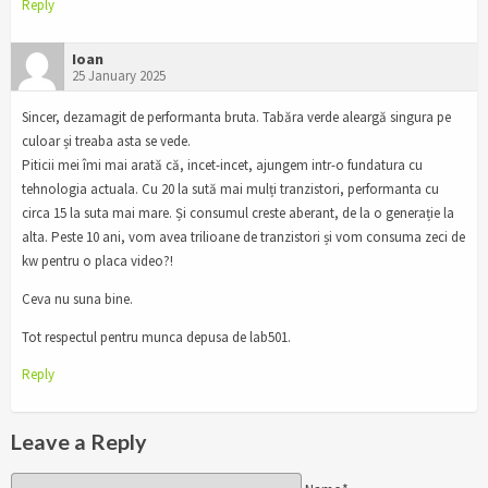
Reply
Ioan
25 January 2025
Sincer, dezamagit de performanta bruta. Tabăra verde aleargă singura pe
culoar și treaba asta se vede.
Piticii mei îmi mai arată că, incet-incet, ajungem intr-o fundatura cu
tehnologia actuala. Cu 20 la sută mai mulți tranzistori, performanta cu
circa 15 la suta mai mare. Și consumul creste aberant, de la o generație la
alta. Peste 10 ani, vom avea trilioane de tranzistori și vom consuma zeci de
kw pentru o placa video?!
Ceva nu suna bine.
Tot respectul pentru munca depusa de lab501.
Reply
Leave a Reply