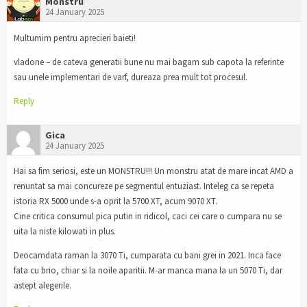
Monstru
24 January 2025
Multumim pentru aprecieri baieti!
vladone – de cateva generatii bune nu mai bagam sub capota la referinte
sau unele implementari de varf, dureaza prea mult tot procesul.
Reply
Gica
24 January 2025
Hai sa fim seriosi, este un MONSTRU!!! Un monstru atat de mare incat AMD a
renuntat sa mai concureze pe segmentul entuziast. Inteleg ca se repeta
istoria RX 5000 unde s-a oprit la 5700 XT, acum 9070 XT.
Cine critica consumul pica putin in ridicol, caci cei care o cumpara nu se
uita la niste kilowati in plus.
Deocamdata raman la 3070 Ti, cumparata cu bani grei in 2021. Inca face
fata cu brio, chiar si la noile aparitii. M-ar manca mana la un 5070 Ti, dar
astept alegerile.