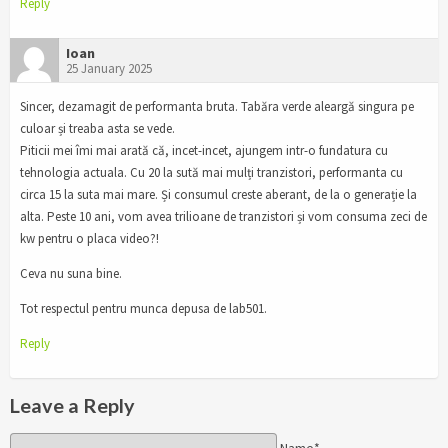
Reply
Ioan
25 January 2025
Sincer, dezamagit de performanta bruta. Tabăra verde aleargă singura pe
culoar și treaba asta se vede.
Piticii mei îmi mai arată că, incet-incet, ajungem intr-o fundatura cu
tehnologia actuala. Cu 20 la sută mai mulți tranzistori, performanta cu
circa 15 la suta mai mare. Și consumul creste aberant, de la o generație la
alta. Peste 10 ani, vom avea trilioane de tranzistori și vom consuma zeci de
kw pentru o placa video?!
Ceva nu suna bine.
Tot respectul pentru munca depusa de lab501.
Reply
Leave a Reply