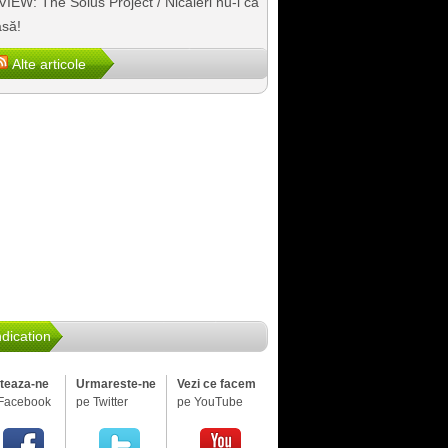
IEW: The Solus Project / Nicăieri nu-i ca
să!
Alte articole
dication
iteaza-ne
Urmareste-ne
Vezi ce facem
Facebook
pe Twitter
pe YouTube