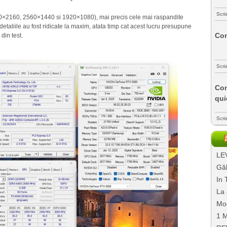
Scri
(3840×2160, 2560×1440 si 1920×1080), mai precis cele mai raspandite
detaliile au fost ridicate la maxim, atata timp cat acest lucru presupune
Com
din test.
Scri
Com
qui
Scri
LEV
Găl
In 
La 
Mo
1 M