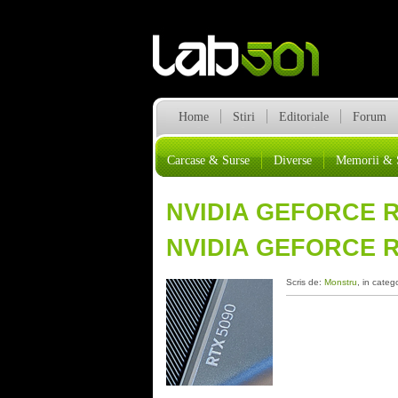
Home
Stiri
Editoriale
Forum
Carcase & Surse
Diverse
Memorii & 
NVIDIA GEFORCE RT
NVIDIA GEFORCE R
Scris de:
Monstru
, in categ