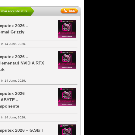
 mai recente stiri
putex 2026 –
rmal Grizzly
s in 14 June, 2026.
putex 2026 –
lementari NVIDIA RTX
rk
s in 14 June, 2026.
putex 2026 –
GABYTE –
mponente
s in 14 June, 2026.
putex 2026 – G.Skill