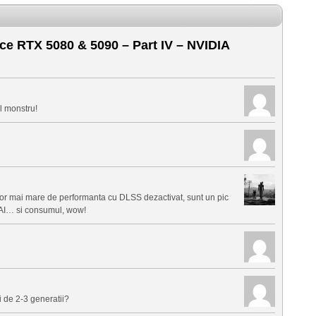
e RTX 5080 & 5090 – Part IV – NVIDIA
l monstru!
spor mai mare de performanta cu DLSS dezactivat, sunt un pic
 AI… si consumul, wow!
 de 2-3 generatii?