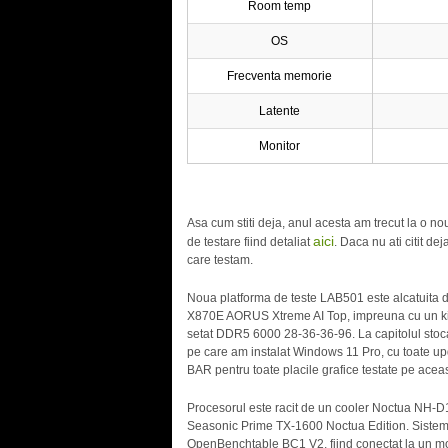
Room temp
OS
Frecventa memorie
Latente
Monitor
Asa cum stiti deja, anul acesta am trecut la o no
aici
de testare fiind detaliat
. Daca nu ati citit de
care testam.
Noua platforma de teste LAB501 este alcatuita
X870E AORUS Xtreme AI Top, impreuna cu un k
setat DDR5 6000 28-36-36-96. La capitolul sto
pe care am instalat Windows 11 Pro, cu toate upda
BAR pentru toate placile grafice testate pe acea
Procesorul este racit de un cooler Noctua NH-D1
Seasonic Prime TX-1600 Noctua Edition. Sistemul a
OpenBenchtable BC1 V2, fiind conectat la un