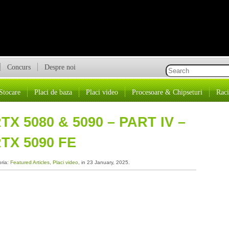
Concurs
Despre noi
Stocare
Placi de baza
Placi video
Procesoare & Chipseturi
Raci
X 5080 & 5090 – PART IV –
TX 5090 FE
oria:
Featured Articles
,
Placi video
, in 23 January, 2025.