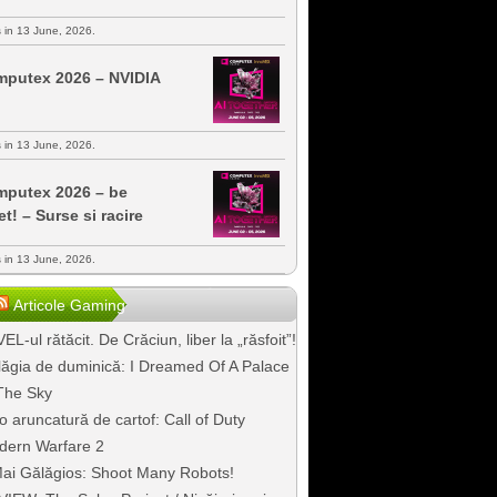
s in 13 June, 2026.
putex 2026 – NVIDIA
s in 13 June, 2026.
putex 2026 – be
et! – Surse si racire
s in 13 June, 2026.
Articole Gaming
EL-ul rătăcit. De Crăciun, liber la „răsfoit”!
ăgia de duminică: I Dreamed Of A Palace
The Sky
o aruncatură de cartof: Call of Duty
dern Warfare 2
ai Gălăgios: Shoot Many Robots!