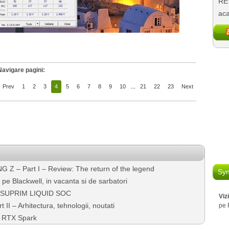
REV
aca
Navigare pagini:
Prev
1
2
3
4
5
6
7
8
9
10
...
21
22
23
Next
 – Part I – Review: The return of the legend
Syn
Blackwell, in vacanta si de sarbatori
G SUPRIM LIQUID SOC
Viz
I – Arhitectura, tehnologii, noutati
pe 
 RTX Spark