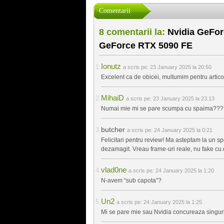
Comentarii
8 comentarii la:
Nvidia GeForc
GeForce RTX 5090 FE
Ionutz
a scris pe:
23 January 2025 la 20:50
Excelent ca de obicei, multumim pentru artico
MihaiD
a scris pe:
23 January 2025 la 23:13
Numai mie mi se pare scumpa cu spaima???
butcher
a scris pe:
24 January 2025 la 0:21
Felicitari pentru review! Ma asteptam la un 
dezamagit. Vreau frame-uri reale, nu fake cu
vlad0ne
a scris pe:
24 January 2025 la 1:20
N-avem “sub capota”?
Un2
a scris pe:
24 January 2025 la 1:25
Mi se pare mie sau Nvidia concureaza singuri