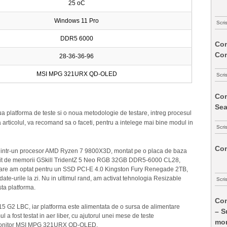
25 oC
Windows 11 Pro
Scri
DDR5 6000
Com
Co
28-36-36-96
MSI MPG 321URX QD-OLED
Scri
Com
Sea
ua platforma de teste si o noua metodologie de testare, intreg procesul
ja articolul, va recomand sa o faceti, pentru a intelege mai bine modul in
Scri
Com
 dintr-un procesor AMD Ryzen 7 9800X3D, montat pe o placa de baza
it de memorii GSkill TridentZ 5 Neo RGB 32GB DDR5-6000 CL28,
care am optat pentru un SSD PCI-E 4.0 Kingston Fury Renegade 2TB,
te-urile la zi. Nu in ultimul rand, am activat tehnologia Resizable
Scri
sta platforma.
Com
5 G2 LBC, iar platforma este alimentata de o sursa de alimentare
– S
 fost testat in aer liber, cu ajutorul unei mese de teste
mon
 monitor MSI MPG 321URX QD-OLED.