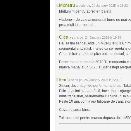
Monstru
a scris pe:
24 January 2025 la 18:23
Multumim pentru aprecieri baieti!
vladone – de cateva generatii bune nu mai ba
prea mult tot procesul.
Gica
a scris pe:
24 January 2025 la 19:28
Hai sa fim seriosi, este un MONSTRU!!! Un m
segmentul entuziast. Inteleg ca se repeta ist
Cine critica consumul pica putin in ridicol, cac
Deocamdata raman la 3070 Ti, cumparata cu bani
manca mana la un 5070 Ti, dar astept alegeri
Ioan
a scris pe:
25 January 2025 la 22:12
Sincer, dezamagit de performanta bruta. Tabă
Piticii mei îmi mai arată că, incet-incet, ajun
mulți tranzistori, performanta cu circa 15 la s
Peste 10 ani, vom avea trilioane de tranzisto
Ceva nu suna bine.
Tot respectul pentru munca depusa de lab501