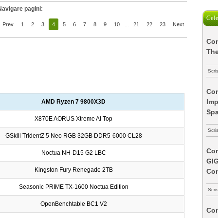
Navigare pagini:
Cele
Prev
1
2
3
4
5
6
7
8
9
10
...
21
22
23
Next
Com
The
Scri
Com
Imp
AMD Ryzen 7 9800X3D
Spa
X870E AORUS Xtreme AI Top
Scri
GSkill TridentZ 5 Neo RGB 32GB DDR5-6000 CL28
Com
Noctua NH-D15 G2 LBC
GI
Kingston Fury Renegade 2TB
Co
Seasonic PRIME TX-1600 Noctua Edition
Scri
OpenBenchtable BC1 V2
Com