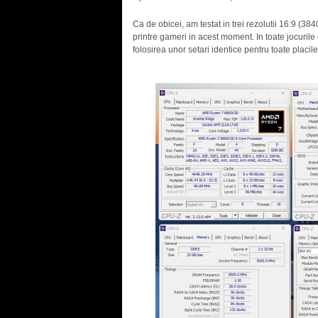
Ca de obicei, am testat in trei rezolutii 16:9 
printre gameri in acest moment. In toate jocurile 
folosirea unor setari identice pentru toate placile 