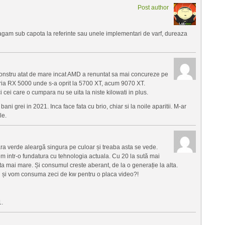
Post author
gam sub capota la referinte sau unele implementari de varf, dureaza
onstru atat de mare incat AMD a renuntat sa mai concureze pe
oria RX 5000 unde s-a oprit la 5700 XT, acum 9070 XT.
i cei care o cumpara nu se uita la niste kilowati in plus.
 grei in 2021. Inca face fata cu brio, chiar si la noile aparitii. M-ar
le.
ra verde aleargă singura pe culoar și treaba asta se vede.
gem intr-o fundatura cu tehnologia actuala. Cu 20 la sută mai
uta mai mare. Și consumul creste aberant, de la o generație la alta.
ri și vom consuma zeci de kw pentru o placa video?!
.