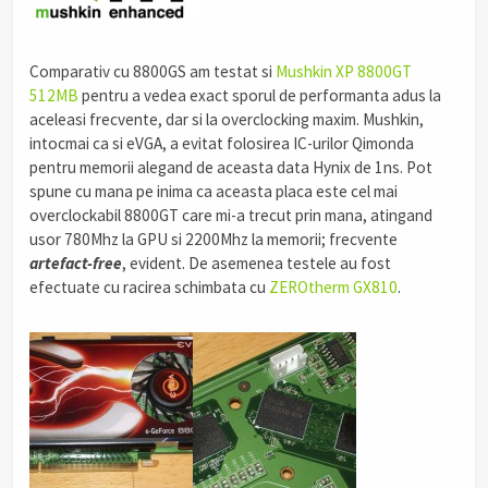
Comparativ cu 8800GS am testat si
Mushkin XP 8800GT
512MB
pentru a vedea exact sporul de performanta adus la
aceleasi frecvente, dar si la overclocking maxim. Mushkin,
intocmai ca si eVGA, a evitat folosirea IC-urilor Qimonda
pentru memorii alegand de aceasta data Hynix de 1ns. Pot
spune cu mana pe inima ca aceasta placa este cel mai
overclockabil 8800GT care mi-a trecut prin mana, atingand
usor 780Mhz la GPU si 2200Mhz la memorii; frecvente
artefact-free
, evident. De asemenea testele au fost
efectuate cu racirea schimbata cu
ZEROtherm GX810
.