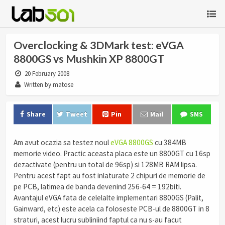
Overclocking & 3DMark test: eVGA
8800GS vs Mushkin XP 8800GT
20 February 2008
Written by matose
Share
Tweet
Pin
Mail
SMS
Am avut ocazia sa testez noul
eVGA 8800GS
cu 384MB
memorie video. Practic aceasta placa este un 8800GT cu 16sp
dezactivate (pentru un total de 96sp) si 128MB RAM lipsa.
Pentru acest fapt au fost inlaturate 2 chipuri de memorie de
pe PCB, latimea de banda devenind 256-64 = 192biti.
Avantajul eVGA fata de celelalte implementari 8800GS (Palit,
Gainward, etc) este acela ca foloseste PCB-ul de 8800GT in 8
straturi, acest lucru subliniind faptul ca nu s-au facut