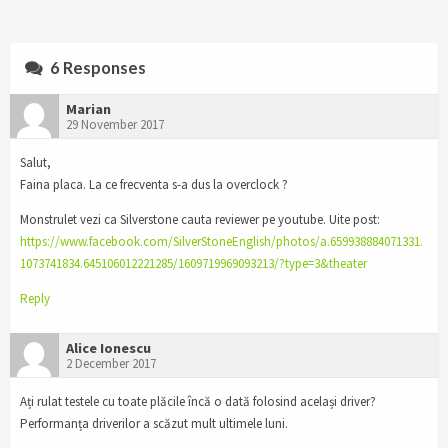
6 Responses
Marian
29 November 2017
Salut,
Faina placa. La ce frecventa s-a dus la overclock ?
Monstrulet vezi ca Silverstone cauta reviewer pe youtube. Uite post:
https://www.facebook.com/SilverStoneEnglish/photos/a.659938884071331.
1073741834.645106012221285/1609719969093213/?type=3&theater
Reply
Alice Ionescu
2 December 2017
Ați rulat testele cu toate plăcile încă o dată folosind același driver?
Performanța driverilor a scăzut mult ultimele luni.