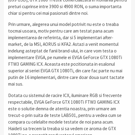
preturi cuprinse intre 3900 si 4900 RON, o suma importanta
chiar si pentru cei mai pasionati dintre noi.
Prin urmare, alegerea unui model potrivit nu este o treaba
tocmai usoara, motiv pentru care am testat pana acum
implementarea de referinta, dar si 5 implementari after-
market, de la MSI, AORUS si KFA2. Astazi a venit momentul
indelung asteptat de fanii brand-ului, in care vom testa o
implementare EVGA, pe numele ei EVGA GeForce GTX 1080Ti
FTW3 GAMING ICX. Aceasta este pozitionata in esalonul
superior al seriei EVGA GTX 1080Ti, din care fac parte nu mai
putin de 16 implementari, dintre care doar doua sunt tactate
mai sus.
Dotata cu sistemul de racire ICX, iluminare RGB si frecvente
respectabile, EVGA GeForce GTX 1080Ti FTW3 GAMING ICX
este o solutie demna de atentia noastra, prin urmare am
trecut-o prin suita de teste LAB501, pentru a vedea cum se
compara cu celelalte modele testate de noi pana acum.
Haideti sa trecem la treaba si sa vedem ce aroma de GTX