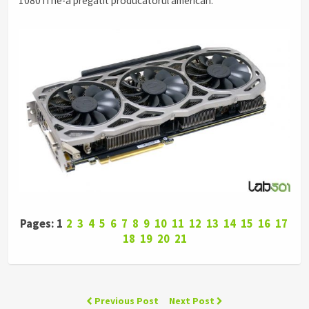
1080Ti ne-a pregatit producatorul american.
Pages: 1
2
3
4
5
6
7
8
9
10
11
12
13
14
15
16
17
18
19
20
21
Previous Post
Next Post