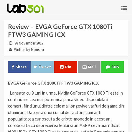
Review – EVGA GeForce GTX 1080Ti
FTW3 GAMING ICX
28 November 2017
Written by Monstru
Share
Tweet
Pin
Mail
SMS
EVGA GeForce GTX 1080Ti FTW3 GAMING ICX
Lansata cu 9 luni in urma, Nvidia GeForce GTX 1080 Ti este in
continuare cea mai puternica placa video disponibila in
comert, fiind unul dintre cele mai longevive varfuri de gama din
ultimii ani. Datorita unui cumul de factori, cum ar fi
popularitatea cunoscuta de cripto-monede in acest an,
coroborata cu deprecierea leului si un MSRP ceva mai ridicat
(699 USD), GTX 1080 Ti este comercializata in Romania pentru