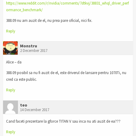
https://www.reddit.com/r/nvidia/comments/7dtkvj/38831_whql_driver_perf
ormance_benchmark/
388.09 nu am auzit de el, nu prea pare oficial, nici fix.
Reply
Monstru
2 December 2017
Alice – da
388.09 posibil sa nu fi auzit de el, este driverul de lansare pentru 1070Ti, nu
cred ca este public.
Reply
teo
14 December 2017
Cand faceti prezentare la gforce TITAN V sau inca nu ati auzit de ea???
Reply