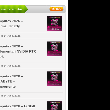
 mai recente stiri
putex 2026 –
rmal Grizzly
s in 14 June, 2026.
putex 2026 –
lementari NVIDIA RTX
rk
s in 14 June, 2026.
putex 2026 –
GABYTE –
mponente
s in 14 June, 2026.
putex 2026 – G.Skill