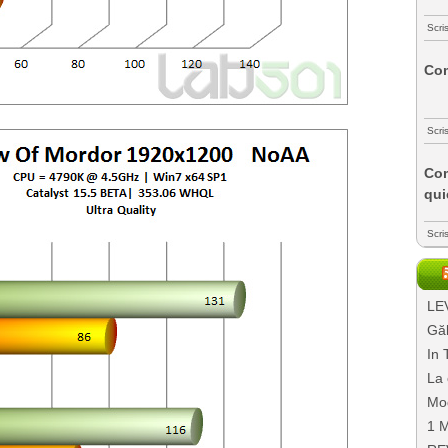
Scri
Com
Scri
Com
qui
Scri
LEV
Găl
In 
La 
Mo
1 M