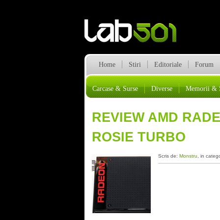
Home
Stiri
Editoriale
Forum
Carcase & Surse
Diverse
Memorii & 
REVIEW AMD RADEO
ROSIE TURBO
Scris de:
Monstru
, in categ