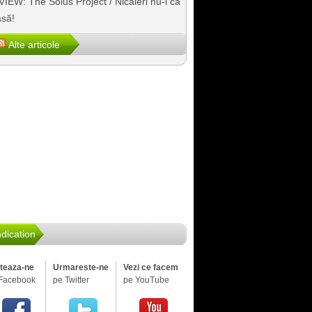
IEW: The Solus Project / Nicăieri nu-i ca
să!
Alte articole
dication
iteaza-ne
Urmareste-ne
Vezi ce facem
Facebook
pe Twitter
pe YouTube