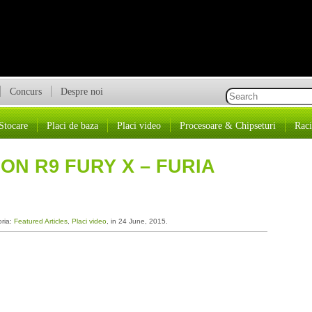
Concurs
Despre noi
Stocare
Placi de baza
Placi video
Procesoare & Chipseturi
Raci
N R9 FURY X – FURIA
oria:
Featured Articles
,
Placi video
, in 24 June, 2015.