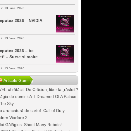
s in 13 June, 2026.
putex 2026 – NVIDIA
s in 13 June, 2026.
putex 2026 – be
et! – Surse si racire
s in 13 June, 2026.
Articole Gaming
EL-ul rătăcit. De Crăciun, liber la „răsfoit”!
ăgia de duminică: I Dreamed Of A Palace
The Sky
o aruncatură de cartof: Call of Duty
dern Warfare 2
ai Gălăgios: Shoot Many Robots!