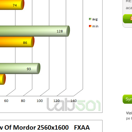
REV
aca
Syn
Viz
pe 