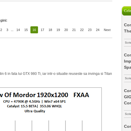
Cele
gini:
Com
2
3
...
14
15
16
17
18
19
20
21
22
23
24
Next
The
Scri
Com
Imp
Spa
 6 in fata lui GTX 980 Ti, iar intr-o situatie reuseste sa invinga si Titan
Scri
Com
GI
Co
Scri
Com