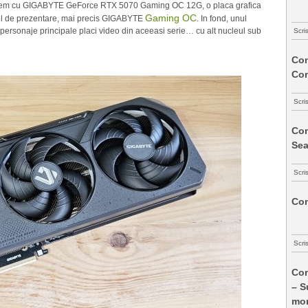
cepem cu GIGABYTE GeForce RTX 5070 Gaming OC 12G, o placa grafica
Gaming OC
 fel de prezentare, mai precis GIGABYTE
. In fond, unul
personaje principale placi video din aceeasi serie… cu alt nucleul sub
Scri
Com
Co
Scri
Com
Sea
Scri
Com
Scri
Com
– S
mon