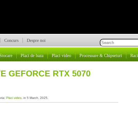
Concurs
Despre noi
Stocare
Placi de baza
Placi video
Procesoare & Chipseturi
Raci
E GEFORCE RTX 5070
oria:
Placi video
, in 5 March, 2025.