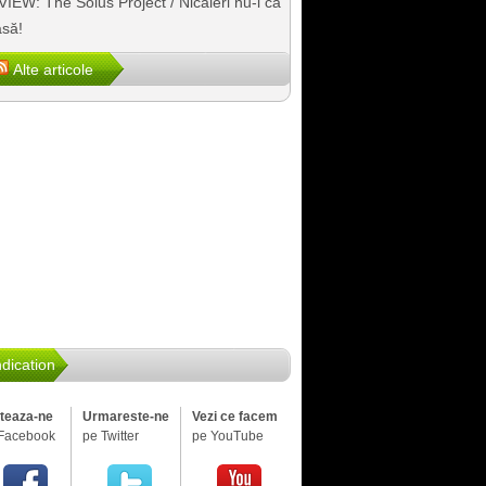
IEW: The Solus Project / Nicăieri nu-i ca
să!
Alte articole
dication
iteaza-ne
Urmareste-ne
Vezi ce facem
Facebook
pe Twitter
pe YouTube