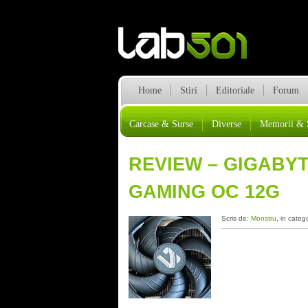
Home
Stiri
Editoriale
Forum
Carcase & Surse
Diverse
Memorii & 
REVIEW – GIGABYT
GAMING OC 12G
Scris de:
Monstru
, in categ