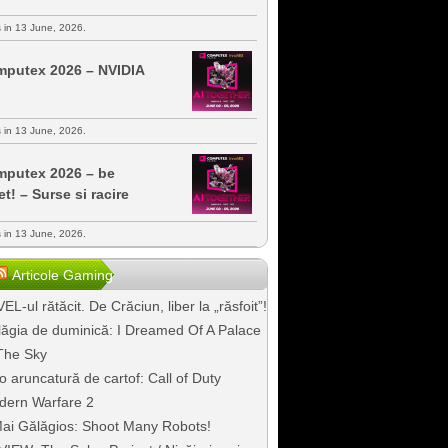
s in 13 June, 2026.
putex 2026 – NVIDIA
s in 13 June, 2026.
putex 2026 – be
et! – Surse si racire
s in 13 June, 2026.
Articole Gaming
EL-ul rătăcit. De Crăciun, liber la „răsfoit”!
ăgia de duminică: I Dreamed Of A Palace
The Sky
o aruncatură de cartof: Call of Duty
dern Warfare 2
ai Gălăgios: Shoot Many Robots!