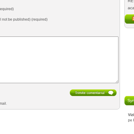
REV
aca
equired)
ll not be published) (required)
Syn
mail.
Viz
pe 