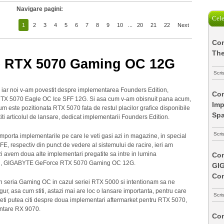
Navigare pagini:
Cele
1
2
3
4
5
6
7
8
9
10
...
20
21
22
Next
Com
The
 RTX 5070 Gaming OC 12G
Scri
, iar noi v-am povestit despre implementarea Founders Edition,
Com
TX 5070 Eagle OC Ice SFF 12G. Si asa cum v-am obisnuit pana acum,
Imp
um este pozitionata RTX 5070 fata de restul placilor grafice disponibile
Spa
ti articolul de lansare, dedicat implementarii Founders Edition.
Scri
porta implementarile pe care le veti gasi azi in magazine, in special
E, respectiv din punct de vedere al sistemului de racire, ieri am
i avem doua alte implementari pregatite sa intre in lumina
Com
altfel, GIGABYTE GeForce RTX 5070 Gaming OC 12G.
GI
Co
in seria Gaming OC in cazul seriei RTX 5000 si intentionam sa ne
gur, asa cum stiti, astazi mai are loc o lansare importanta, pentru care
Scri
 veti putea citi despre doua implementari aftermarket pentru RTX 5070,
ntare RX 9070.
Com