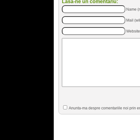
Lasa-ne un comentariu:
Name (r
Mail (wi
Website
Anunta-ma despre comentariile noi prin e