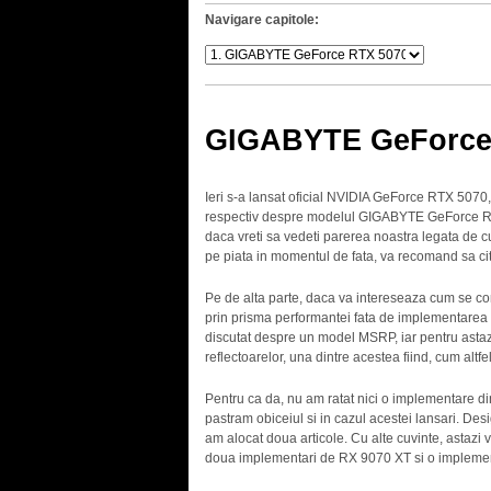
Navigare capitole:
GIGABYTE GeForce
Ieri s-a lansat oficial NVIDIA GeForce RTX 5070
respectiv despre modelul GIGABYTE GeForce R
daca vreti sa vedeti parerea noastra legata de c
pe piata in momentul de fata, va recomand sa citi
Pe de alta parte, daca va intereseaza cum se com
prin prisma performantei fata de implementarea F
discutat despre un model MSRP, iar pentru astaz
reflectoarelor, una dintre acestea fiind, cum 
Pentru ca da, nu am ratat nici o implementare d
pastram obiceiul si in cazul acestei lansari. Desi
am alocat doua articole. Cu alte cuvinte, astazi
doua implementari de RX 9070 XT si o impleme