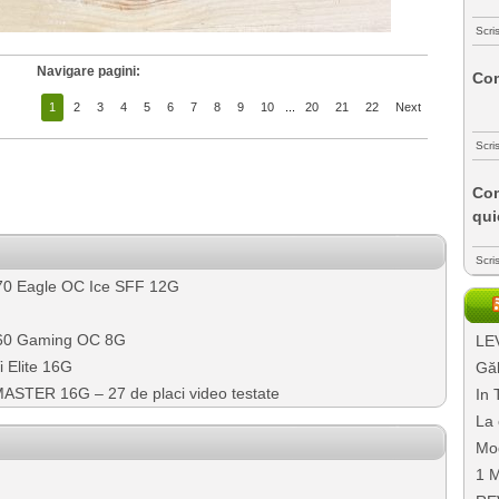
Scri
Navigare pagini:
Com
1
2
3
4
5
6
7
8
9
10
...
20
21
22
Next
Scri
Com
qui
Scri
0 Eagle OC Ice SFF 12G
60 Gaming OC 8G
LEV
 Elite 16G
Găl
TER 16G – 27 de placi video testate
In 
La 
Mo
1 M