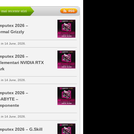
 mai recente stiri
putex 2026 –
rmal Grizzly
s in 14 June, 2026.
putex 2026 –
lementari NVIDIA RTX
rk
s in 14 June, 2026.
putex 2026 –
GABYTE –
mponente
s in 14 June, 2026.
putex 2026 – G.Skill