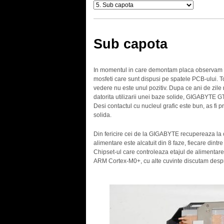
Sub capota
In momentul in care demontam placa observam ca 
mosfeti care sunt dispusi pe spatele PCB-ului. 
vedere nu este unul pozitiv. Dupa ce ani de zile
datorita utilizarii unei baze solide, GIGABYTE 
Desi contactul cu nucleul grafic este bun, as fi
solida.
Din fericire cei de la GIGABYTE recupereaza la c
alimentare este alcatuit din 8 faze, fiecare dintre
Chipset-ul care controleaza etajul de alimentar
ARM Cortex-M0+, cu alte cuvinte discutam despre