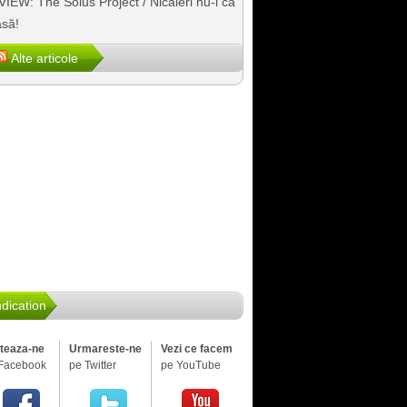
IEW: The Solus Project / Nicăieri nu-i ca
să!
Alte articole
dication
iteaza-ne
Urmareste-ne
Vezi ce facem
Facebook
pe Twitter
pe YouTube