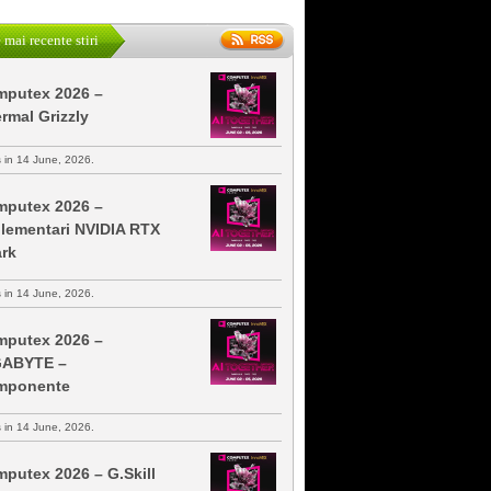
 mai recente stiri
putex 2026 –
rmal Grizzly
s in 14 June, 2026.
putex 2026 –
lementari NVIDIA RTX
rk
s in 14 June, 2026.
putex 2026 –
GABYTE –
mponente
s in 14 June, 2026.
putex 2026 – G.Skill