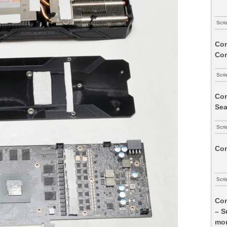
Scri
Com
Co
Scri
Com
Sea
Scri
Com
Scri
Com
– S
mon