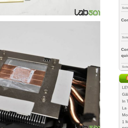
Scri
Com
Scri
Com
qui
Scri
LEV
Găl
In 
La 
Mo
1 M