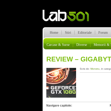
Home
Stiri
Editoriale
Forum
Carcase & Surse
Diverse
Memorii & 
REVIEW – GIGABYT
Scris de:
Monstru
, in categ
Navigare capitole: