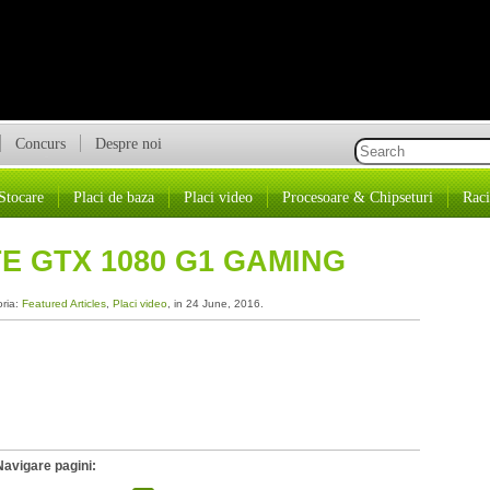
Concurs
Despre noi
Stocare
Placi de baza
Placi video
Procesoare & Chipseturi
Raci
E GTX 1080 G1 GAMING
oria:
Featured Articles
,
Placi video
, in 24 June, 2016.
Navigare pagini: