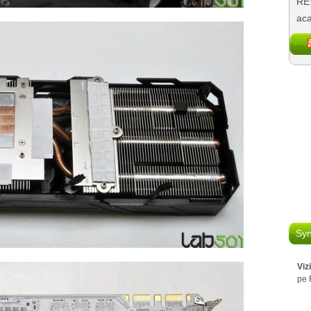
REV
aca
Syn
Viz
pe 