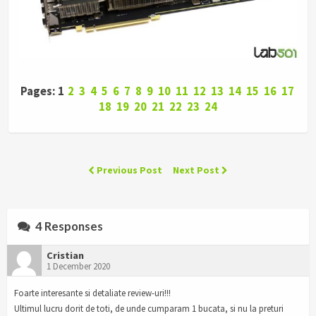
Pages: 1
2
3
4
5
6
7
8
9
10
11
12
13
14
15
16
17
18
19
20
21
22
23
24
Previous Post
Next Post
4 Responses
Cristian
1 December 2020
Foarte interesante si detaliate review-uri!!!
Ultimul lucru dorit de toti, de unde cumparam 1 bucata, si nu la preturi