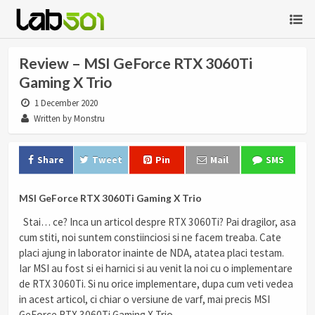
Review – MSI GeForce RTX 3060Ti
Gaming X Trio
1 December 2020
Written by Monstru
Share
Tweet
Pin
Mail
SMS
MSI GeForce RTX 3060Ti Gaming X Trio
Stai… ce? Inca un articol despre RTX 3060Ti? Pai dragilor, asa
cum stiti, noi suntem constiinciosi si ne facem treaba. Cate
placi ajung in laborator inainte de NDA, atatea placi testam.
Iar MSI au fost si ei harnici si au venit la noi cu o implementare
de RTX 3060Ti. Si nu orice implementare, dupa cum veti vedea
in acest articol, ci chiar o versiune de varf, mai precis MSI
GeForce RTX 3060Ti Gaming X Trio.