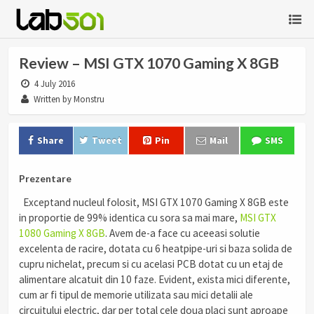
Review – MSI GTX 1070 Gaming X 8GB
4 July 2016
Written by Monstru
Share
Tweet
Pin
Mail
SMS
Prezentare
Exceptand nucleul folosit, MSI GTX 1070 Gaming X 8GB este
in proportie de 99% identica cu sora sa mai mare,
MSI GTX
1080 Gaming X 8GB
. Avem de-a face cu aceeasi solutie
excelenta de racire, dotata cu 6 heatpipe-uri si baza solida de
cupru nichelat, precum si cu acelasi PCB dotat cu un etaj de
alimentare alcatuit din 10 faze. Evident, exista mici diferente,
cum ar fi tipul de memorie utilizata sau mici detalii ale
circuitului electric, dar per total cele doua placi sunt aproape