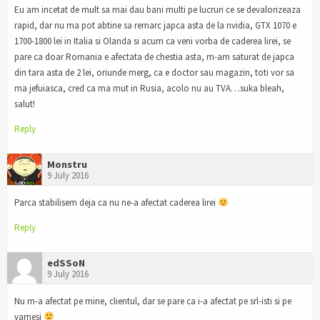
Eu am incetat de mult sa mai dau bani multi pe lucruri ce se devalorizeaza
rapid, dar nu ma pot abtine sa remarc japca asta de la nvidia, GTX 1070 e
1700-1800 lei in Italia si Olanda si acum ca veni vorba de caderea lirei, se
pare ca doar Romania e afectata de chestia asta, m-am saturat de japca
din tara asta de 2 lei, oriunde merg, ca e doctor sau magazin, toti vor sa
ma jefuiasca, cred ca ma mut in Rusia, acolo nu au TVA…suka bleah,
salut!
Reply
Monstru
9 July 2016
Parca stabilisem deja ca nu ne-a afectat caderea lirei
Reply
edSSoN
9 July 2016
Nu m-a afectat pe mine, clientul, dar se pare ca i-a afectat pe srl-isti si pe
vamesi