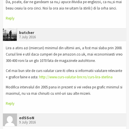
Da, poate, dar ne gandeam sa nu,i apuce iNvidia pe englezoi, ca nu,si mai
beau ceaiu la ora cinci. Noi la ora aia ne uitam la stirili:) di la orha sinci.
Reply
butcher
7 July 2016
Lira a atins azi (miercuri) minimul din ultimii ani, a fost mai slaba prin 2008.
Cursul lirei e util daca cumperi de pe amazon.co.uk, mai economisesti vreo
300-400 roni la un gtx 1070 fata de magazinele autohtone.
Cel mai bun site de curs valutar care iti ofera si informatii valutare relevante
+ grafice faine e asta:
http://www.curs-valutar-bnr.ro/curs-lira-sterlina
Modifica intervalul din 2005 pana in prezent si vei vedea pe grafic minimul si
maximul, nu va mai chinuiti cu xml-uri sau alte mizerii.
Reply
edSSoN
9 July 2016