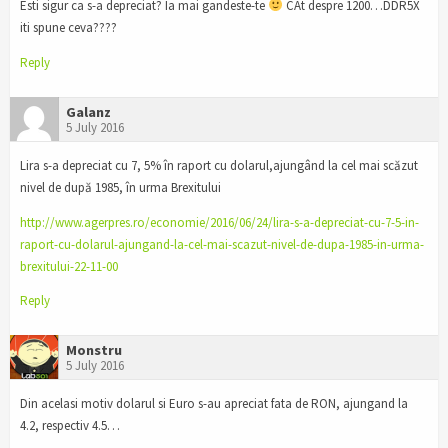
Esti sigur ca s-a depreciat? Ia mai gandeste-te
CAt despre 1200…DDR5X
iti spune ceva????
Reply
Galanz
5 July 2016
Lira s-a depreciat cu 7, 5% în raport cu dolarul,ajungând la cel mai scăzut
nivel de după 1985, în urma Brexitului
http://www.agerpres.ro/economie/2016/06/24/lira-s-a-depreciat-cu-7-5-in-
raport-cu-dolarul-ajungand-la-cel-mai-scazut-nivel-de-dupa-1985-in-urma-
brexitului-22-11-00
Reply
Monstru
5 July 2016
Din acelasi motiv dolarul si Euro s-au apreciat fata de RON, ajungand la
4.2, respectiv 4.5…