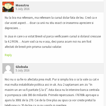
Monstru
5 July 2016
Nu la lira ma refeream, ma refeream la cursul dolar fata de leu. Cred ca e
clar acest aspect… doar ca unii nu stiu exact ce inseamna apreciere si
depreciere…
In ziua in care s-a votat Brexit-ul parca verificasem cursul si dolarul crescuse
la 4.2 RON… Acum vad ca nu e asa, deci pana acum noi nu am fost
afectati de brexit prin prisma cursului valutar.
Reply
Globula
5 July 2016
Nici nu o sa fie ro afectata prea mult. Pur si simplu lira o ia la vale cu cat e
mai multa instabilitate politica aici in uk. Acu 2 saptamani am zis “In
maxim un an va fi paritate $ la £”. Asta daca nu le intervine banca centrala
si pompeaza cele 300 de miliarde. Primele repercusiuni. I76700k aproape a
ajuns la 300£ de la 270. Cei de la One plus au spus ca vor creste pretul la
telefoane cu 20 de lire ca sa nu vanda in pierdere.