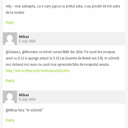
Ady – mai asteapta, ca e cam japca cu pretul asta, s-au prostit de tot astia
de la nvidia!
Reply
Mihai
5 July 2016
@Galanz, @Monstru va trimit cursul BNR din 2016. Pe scurt lira incepea
anul cu 6.12 si ajunge astazi la 5.32 Lei (inainte de Brexit era 5.8). In schimb
nici dolarul nici euro nu sunt mai apreciate fata de inceputul anului.
http://bnr.ro/files/xml/nbrfxrates2016.htm
Reply
Mihai
5 July 2016
@Mihai fara “In schimb”
Reply