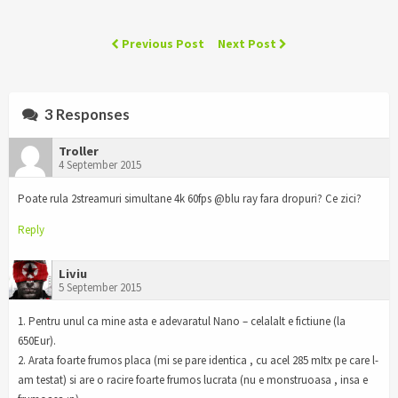
Previous Post
Next Post
3 Responses
Troller
4 September 2015
Poate rula 2streamuri simultane 4k 60fps @blu ray fara dropuri? Ce zici?
Reply
Liviu
5 September 2015
1. Pentru unul ca mine asta e adevaratul Nano – celalalt e fictiune (la
650Eur).
2. Arata foarte frumos placa (mi se pare identica , cu acel 285 mItx pe care l-
am testat) si are o racire foarte frumos lucrata (nu e monstruoasa , insa e