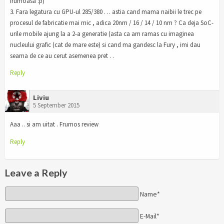
frumoasa :p)
3. Fara legatura cu GPU-ul 285/380 … astia cand mama naibii le trec pe
procesul de fabricatie mai mic , adica 20nm / 16 / 14 / 10 nm ? Ca deja SoC-
urile mobile ajung la a 2-a generatie (asta ca am ramas cu imaginea
nucleului grafic (cat de mare este) si cand ma gandesc la Fury , imi dau
seama de ce au cerut asemenea pret . .
Reply
Liviu
5 September 2015
Aaa .. si am uitat . Frumos review
Reply
Leave a Reply
Name*
E-Mail*