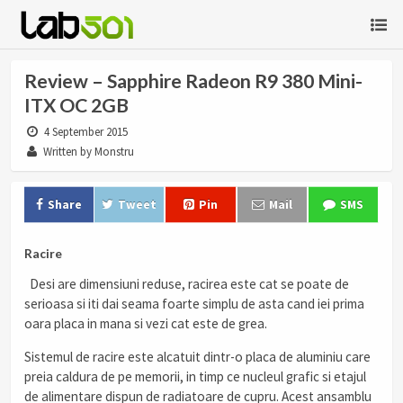
Review – Sapphire Radeon R9 380 Mini-
ITX OC 2GB
4 September 2015
Written by Monstru
Share
Tweet
Pin
Mail
SMS
Racire
Desi are dimensiuni reduse, racirea este cat se poate de
serioasa si iti dai seama foarte simplu de asta cand iei prima
oara placa in mana si vezi cat este de grea.
Sistemul de racire este alcatuit dintr-o placa de aluminiu care
preia caldura de pe memorii, in timp ce nucleul grafic si etajul
de alimentare dispun de radiatoare de cupru. Acest ansamblu