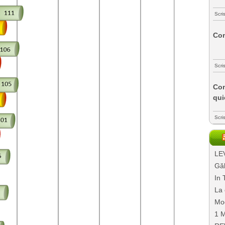
Scri
Com
Scri
Com
qui
Scri
LEV
Găl
In 
La 
Mo
1 M