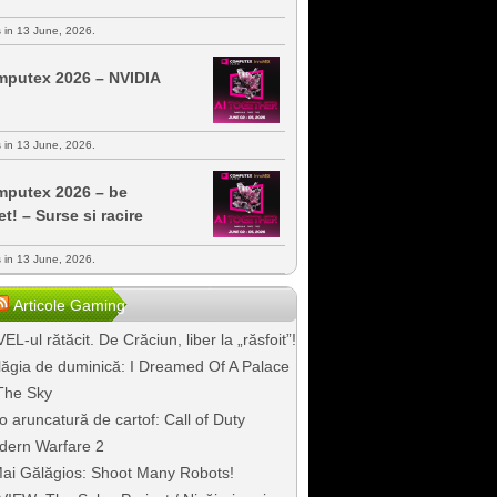
s in 13 June, 2026.
putex 2026 – NVIDIA
s in 13 June, 2026.
putex 2026 – be
et! – Surse si racire
s in 13 June, 2026.
Articole Gaming
EL-ul rătăcit. De Crăciun, liber la „răsfoit”!
ăgia de duminică: I Dreamed Of A Palace
The Sky
o aruncatură de cartof: Call of Duty
dern Warfare 2
ai Gălăgios: Shoot Many Robots!