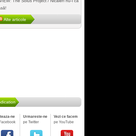
IEW: The Solus Project / Nicăieri nu-i ca
să!
Alte articole
dication
iteaza-ne
Urmareste-ne
Vezi ce facem
Facebook
pe Twitter
pe YouTube