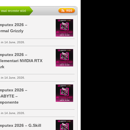
 mai recente stiri
putex 2026 –
rmal Grizzly
s in 14 June, 2026.
putex 2026 –
lementari NVIDIA RTX
rk
s in 14 June, 2026.
putex 2026 –
GABYTE –
mponente
s in 14 June, 2026.
putex 2026 – G.Skill