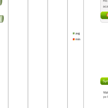
REV
aca
Syn
Viz
pe 