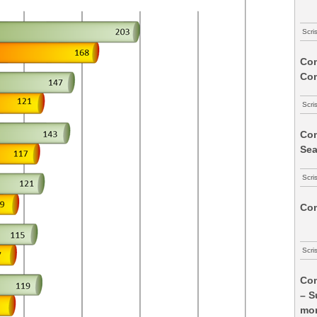
Scri
Com
Co
Scri
Com
Sea
Scri
Com
Scri
Com
– S
mon