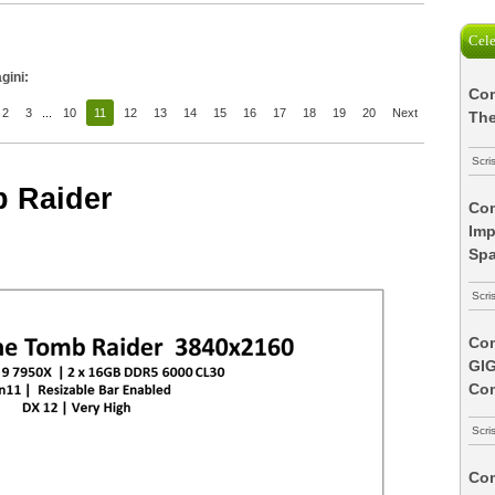
Cele
gini:
Com
2
3
...
10
11
12
13
14
15
16
17
18
19
20
Next
The
Scri
 Raider
Com
Imp
Spa
Scri
Com
GI
Co
Scri
Com