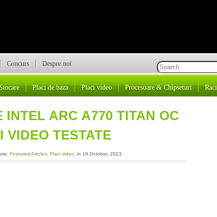
Concurs
Despre noi
Stocare
Placi de baza
Placi video
Procesoare & Chipseturi
Raci
 INTEL ARC A770 TITAN OC
I VIDEO TESTATE
oria:
Featured Articles
,
Placi video
, in 19 October, 2023.