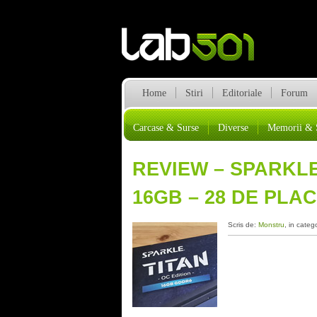
Home
Stiri
Editoriale
Forum
Carcase & Surse
Diverse
Memorii & 
REVIEW – SPARKLE
16GB – 28 DE PLAC
Scris de:
Monstru
, in categ