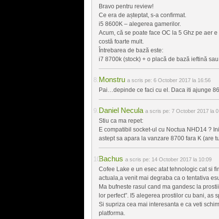
Bravo pentru review!
Ce era de așteptat, s-a confirmat.
i5 8600K – alegerea gamerilor.
Acum, că se poate face OC la 5 Ghz pe aer e 
costă foarte mult.
Întrebarea de bază este:
i7 8700k (stock) + o placă de bază ieftină s
Monstru
a scris pe:
6 October 2017 la 16:56
Pai…depinde ce faci cu el. Daca iti ajunge 86
Daniel Necula
a scris pe:
7 October 2017 la 0
Stiu ca ma repet:
E compatibil socket-ul cu Noctua NHD14 ? Init
astept sa apara la vanzare 8700 fara K (are tu
Bachus
a scris pe:
14 October 2017 la 10:09
Cofee Lake e un esec atat tehnologic cat si fin
actuala,a venit mai degraba ca o tentativa esua
Ma bufneste rasul cand ma gandesc la prostiil
lor perfect”. I5 alegerea prostilor cu bani, as 
Si supriza cea mai interesanta e ca veti sch
platforma.