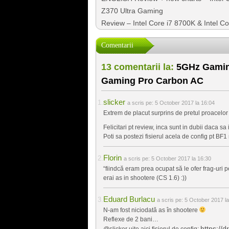
Z370 Ultra Gaming
Review – Intel Core i7 8700K & Intel 
Comentarii
13 comentarii la:
5GHz Gaming
Gaming Pro Carbon AC
slicker
a scris pe:
5 October 2017 la 16:04
Extrem de placut surprins de pretul proacelor 
Felicitari pt review, inca sunt in dubii daca 
Poti sa postezi fisierul acela de config pt BF
Florin
a scris pe:
5 October 2017 la 16:30
“fiindcă eram prea ocupat să le ofer frag-uri
erai as in shootere (CS 1.6) :))
Eduard Burlacu
a scris pe:
5 October 2017 la
N-am fost niciodată as în shootere
Reflexe de 2 bani…
https://
@slicker uite aici fişierul de config: