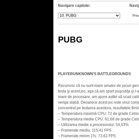
Navigare capitole:
Navig
Pre
PUBG
PLAYERUNKNOWN’S BATTLEGROUNDS
Recunosc că nu sunt mare amator de jocuri gen B
testa şi acest joc, aşa că am spart puşculiţa şi 
mare de procesare, am ajuns astfel să scad calita
veriga slabă. Deoarece acest joc este unul compe
concentrat pe testarea acestora, rezultatele fiind
– Temperatura maximă CPU: 72 de grade Celsi
– Temperatura medie CPU: 61,68 de grade Cels
– Utilizarea medie a procesorului: 54,03%
– Framerate mediu: 115,41 FPS
– Framerate minim 1%: 73,62 FPS