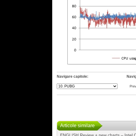
Navigare capitole:
Navig
Pre
Articole similare
ENGLISH Review + new charts – Intel 