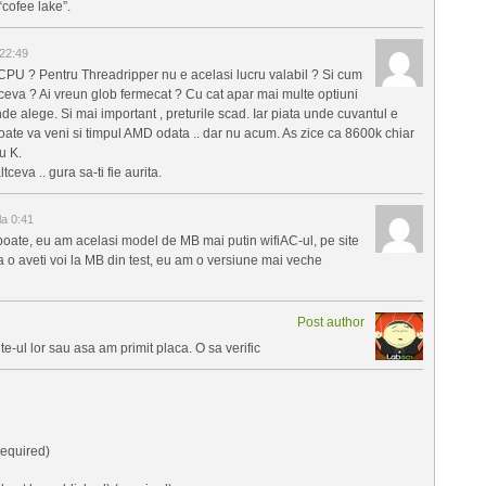
“cofee lake”.
22:49
PU ? Pentru Threadripper nu e acelasi lucru valabil ? Si cum
ltceva ? Ai vreun glob fermecat ? Cu cat apar mai multe optiuni
unde alege. Si mai important , preturile scad. Iar piata unde cuvantul e
Poate va veni si timpul AMD odata .. dar nu acum. As zice ca 8600k chiar
u K.
ceva .. gura sa-ti fie aurita.
a 0:41
se poate, eu am acelasi model de MB mai putin wifiAC-ul, pe site
 o aveti voi la MB din test, eu am o versiune mai veche
Post author
e-ul lor sau asa am primit placa. O sa verific
equired)