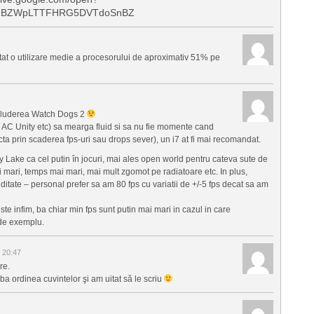
W1BZWpLTTFHRG5DVTdoSnBZ
tat o utilizare medie a procesorului de aproximativ 51% pe
includerea Watch Dogs 2
 AC Unity etc) sa mearga fluid si sa nu fie momente cand
ta prin scaderea fps-uri sau drops sever), un i7 at fi mai recomandat.
y Lake ca cel putin în jocuri, mai ales open world pentru cateva sute de
i mari, temps mai mari, mai mult zgomot pe radiatoare etc. In plus,
uiditate – personal prefer sa am 80 fps cu variatii de +/-5 fps decat sa am
te infim, ba chiar min fps sunt putin mai mari in cazul in care
 de exemplu.
 20:47
re.
a ordinea cuvintelor şi am uitat să le scriu