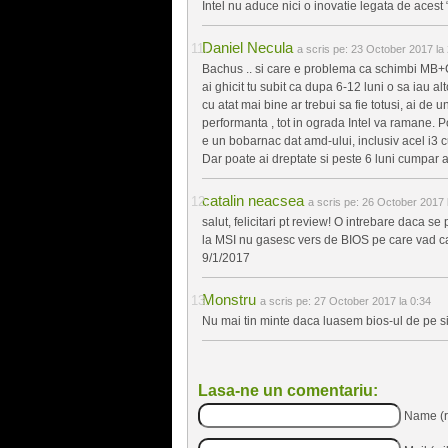
Intel nu aduce nici o inovatie legata de acest 
Daniel Necula
a scris pe:
23 October 2017 la 
Bachus .. si care e problema ca schimbi MB+C
ai ghicit tu subit ca dupa 6-12 luni o sa iau a
cu atat mai bine ar trebui sa fie totusi, ai de 
performanta , tot in ograda Intel va ramane. 
e un bobarnac dat amd-ului, inclusiv acel i3 c
Dar poate ai dreptate si peste 6 luni cumpar alt
catalin neacsea
a scris pe:
26 October 2017 l
salut, felicitari pt review! O intrebare daca 
la MSI nu gasesc vers de BIOS pe care vad ca
9/1/2017
Monstru
a scris pe:
27 October 2017 la 0:34
Nu mai tin minte daca luasem bios-ul de pe sit
Lasa-ne un comentariu:
Name (r