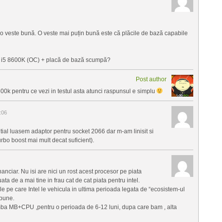
o veste bună. O veste mai puțin bună este că plăcile de bază capabile
au i5 8600K (OC) + placă de bază scumpă?
Post author
00k pentru ce vezi in testul asta atunci raspunsul e simplu
:06
ial luasem adaptor pentru socket 2066 dar m-am linisit si
rbo boost mai mult decat suficient).
anciar. Nu isi are nici un rost acest procesor pe piata
ta de a mai tine in frau cat de cat piata pentru intel.
e pe care Intel le vehicula in ultima perioada legata de “ecosistem-ul
spune.
imba MB+CPU ,pentru o perioada de 6-12 luni, dupa care bam , alta