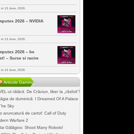
s in 13 June, 2026.
putex 2026 – NVIDIA
s in 13 June, 2026.
putex 2026 – be
et! – Surse si racire
s in 13 June, 2026.
Articole Gaming
EL-ul rătăcit. De Crăciun, liber la „răsfoit”!
ăgia de duminică: I Dreamed Of A Palace
The Sky
o aruncatură de cartof: Call of Duty
dern Warfare 2
ai Gălăgios: Shoot Many Robots!