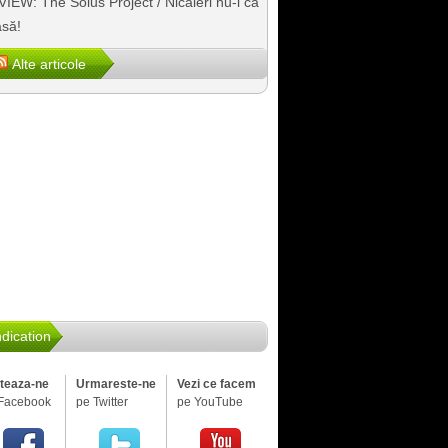
IEW: The Solus Project / Nicăieri nu-i ca
să!
Alte articole
dication
iteaza-ne
Urmareste-ne
Vezi ce facem
Facebook
pe Twitter
pe YouTube