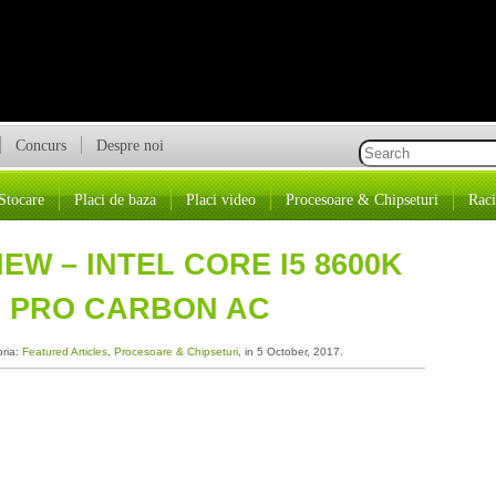
Concurs
Despre noi
Stocare
Placi de baza
Placi video
Procesoare & Chipseturi
Raci
EW – INTEL CORE I5 8600K
G PRO CARBON AC
oria:
Featured Articles
,
Procesoare & Chipseturi
, in 5 October, 2017.