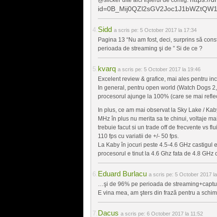
id=0B_Mij0QZl2sGV2Joc1J1bWZtQ
Sidd
a scris pe:
5 October 2017 la 17:34
Pagina 13 “Nu am fost, deci, surprins să cons
perioada de streaming şi de ” Si de ce ?
kvarq
a scris pe:
5 October 2017 la 19:46
Excelent review & grafice, mai ales pentru 
In general, pentru open world (Watch Dogs 2,
procesorul ajunge la 100% (care se mai reflec
In plus, ce am mai observat la Sky Lake / Kab
MHz în plus nu merita sa te chinui, voltaje ma
trebuie facut si un trade off de frecvente vs fl
110 fps cu variatii de +/- 50 fps.
La Kaby în jocuri peste 4.5-4.6 GHz castigul es
procesorul e tinut la 4.6 Ghz fata de 4.8 GHz
Eduard Burlacu
a scris pe:
5 October 2017 la
…şi de 96% pe perioada de streaming+captu
E vina mea, am şters din frază pentru a schimb
Dacus
a scris pe:
6 October 2017 la 11:52