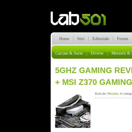
Home
Stiri
Editoriale
Forum
Carcase & Surse
Diverse
Memorii & 
5GHZ GAMING REVI
+ MSI Z370 GAMIN
Scris de:
Monstru
, in categ