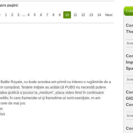
are pagini:
Cele
v
1
2
3
...
4
5
6
7
8
9
10
11
12
13
14
Next
Com
The
Scri
Com
Imp
Spa
Scri
attle Royale, cu toate acestea am primit cu interes o rugăminte de a
l-am cumpărat. Testele iniţiale au arătat că PUBG nu necesită putere
Com
tea grafică a jocului la „medium”, placa video fiind în continuare
GI
titiv, în care framerate-ul şi frametime-ul sunt esenţiale, m-am
 cele de mai jos:
Co
us
ius
Scri
Com