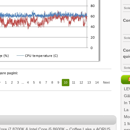
Scri
Com
Scri
Com
qui
Scri
are pagini:
v
1
2
3
...
4
5
6
7
8
9
10
11
12
13
14
Next
LEV
Găl
In 
La 
Mo
1 M
Core i7 8700K & Intel Core i5 8600K – Coffee Lake + AORUS