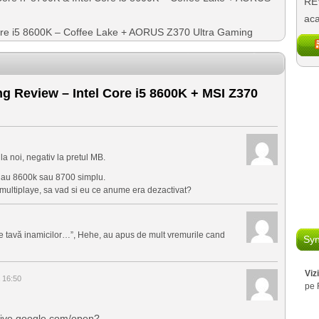
REV
aca
Core i5 8600K – Coffee Lake + AORUS Z370 Ultra Gaming
 Review – Intel Core i5 8600K + MSI Z370
la noi, negativ la pretul MB.
sa iau 8600k sau 8700 simplu.
1 multiplaye, sa vad si eu ce anume era dezactivat?
 pe tavă inamicilor…”, Hehe, au apus de mult vremurile cand
Syn
Viz
 16:50
pe 
drive.google.com/open?