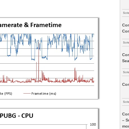
Scri
Com
Co
Scri
Com
Sea
Scri
Com
Scri
Com
– S
mon