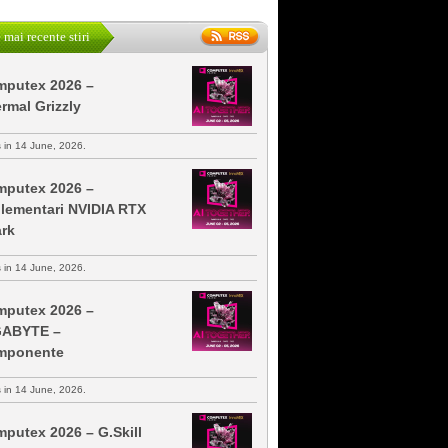
 mai recente stiri
putex 2026 –
rmal Grizzly
s in 14 June, 2026.
putex 2026 –
lementari NVIDIA RTX
rk
s in 14 June, 2026.
putex 2026 –
GABYTE –
mponente
s in 14 June, 2026.
putex 2026 – G.Skill