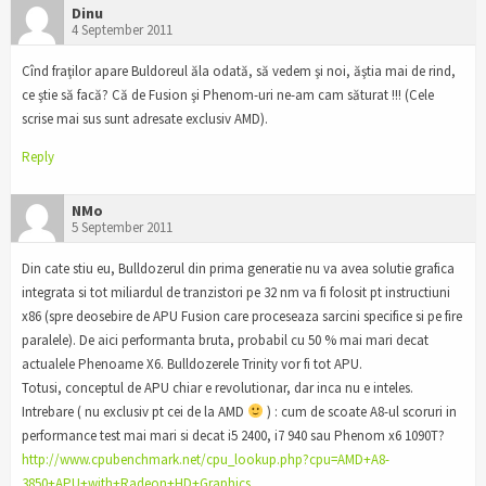
Dinu
4 September 2011
Cînd fraţilor apare Buldoreul ăla odată, să vedem şi noi, ăştia mai de rind,
ce ştie să facă? Că de Fusion şi Phenom-uri ne-am cam săturat !!! (Cele
scrise mai sus sunt adresate exclusiv AMD).
Reply
NMo
5 September 2011
Din cate stiu eu, Bulldozerul din prima generatie nu va avea solutie grafica
integrata si tot miliardul de tranzistori pe 32 nm va fi folosit pt instructiuni
x86 (spre deosebire de APU Fusion care proceseaza sarcini specifice si pe fire
paralele). De aici performanta bruta, probabil cu 50 % mai mari decat
actualele Phenoame X6. Bulldozerele Trinity vor fi tot APU.
Totusi, conceptul de APU chiar e revolutionar, dar inca nu e inteles.
Intrebare ( nu exclusiv pt cei de la AMD
) : cum de scoate A8-ul scoruri in
performance test mai mari si decat i5 2400, i7 940 sau Phenom x6 1090T?
http://www.cpubenchmark.net/cpu_lookup.php?cpu=AMD+A8-
3850+APU+with+Radeon+HD+Graphics