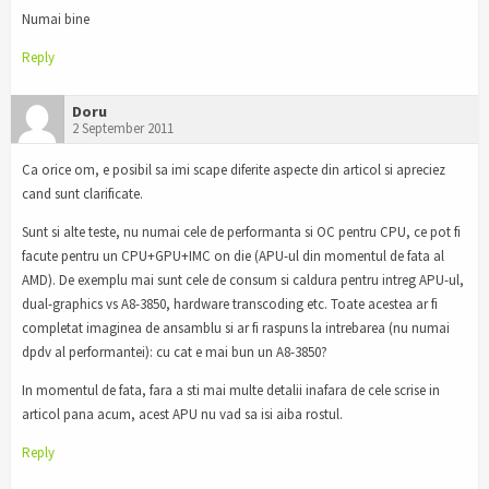
Numai bine
Reply
Doru
2 September 2011
Ca orice om, e posibil sa imi scape diferite aspecte din articol si apreciez
cand sunt clarificate.
Sunt si alte teste, nu numai cele de performanta si OC pentru CPU, ce pot fi
facute pentru un CPU+GPU+IMC on die (APU-ul din momentul de fata al
AMD). De exemplu mai sunt cele de consum si caldura pentru intreg APU-ul,
dual-graphics vs A8-3850, hardware transcoding etc. Toate acestea ar fi
completat imaginea de ansamblu si ar fi raspuns la intrebarea (nu numai
dpdv al performantei): cu cat e mai bun un A8-3850?
In momentul de fata, fara a sti mai multe detalii inafara de cele scrise in
articol pana acum, acest APU nu vad sa isi aiba rostul.
Reply