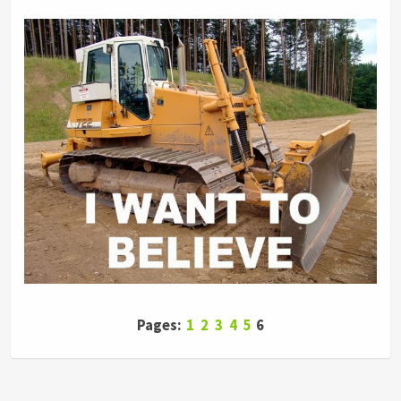
Pages:
1
2
3
4
5
6