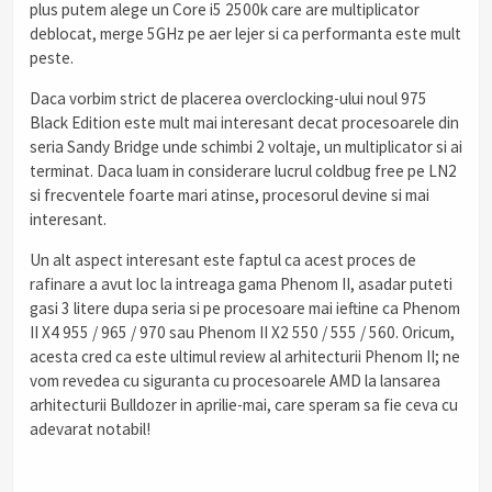
plus putem alege un Core i5 2500k care are multiplicator
deblocat, merge 5GHz pe aer lejer si ca performanta este mult
peste.
Daca vorbim strict de placerea overclocking-ului noul 975
Black Edition este mult mai interesant decat procesoarele din
seria Sandy Bridge unde schimbi 2 voltaje, un multiplicator si ai
terminat. Daca luam in considerare lucrul coldbug free pe LN2
si frecventele foarte mari atinse, procesorul devine si mai
interesant.
Un alt aspect interesant este faptul ca acest proces de
rafinare a avut loc la intreaga gama Phenom II, asadar puteti
gasi 3 litere dupa seria si pe procesoare mai ieftine ca Phenom
II X4 955 / 965 / 970 sau Phenom II X2 550 / 555 / 560. Oricum,
acesta cred ca este ultimul review al arhitecturii Phenom II; ne
vom revedea cu siguranta cu procesoarele AMD la lansarea
arhitecturii Bulldozer in aprilie-mai, care speram sa fie ceva cu
adevarat notabil!
.