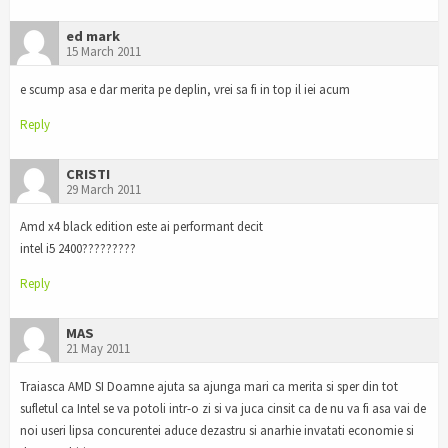
ed mark
15 March 2011
e scump asa e dar merita pe deplin, vrei sa fi in top il iei acum
Reply
CRISTI
29 March 2011
Amd x4 black edition este ai performant decit
intel i5 2400?????????
Reply
MAS
21 May 2011
Traiasca AMD SI Doamne ajuta sa ajunga mari ca merita si sper din tot
sufletul ca Intel se va potoli intr-o zi si va juca cinsit ca de nu va fi asa vai de
noi useri lipsa concurentei aduce dezastru si anarhie invatati economie si