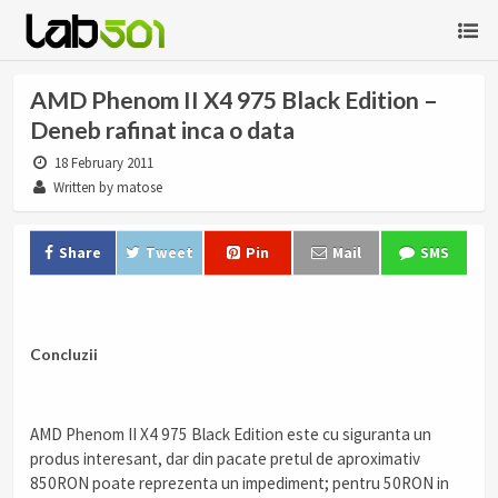
AMD Phenom II X4 975 Black Edition –
Deneb rafinat inca o data
18 February 2011
Written by matose
Share
Tweet
Pin
Mail
SMS
.
Concluzii
.
AMD Phenom II X4 975 Black Edition este cu siguranta un
produs interesant, dar din pacate pretul de aproximativ
850RON poate reprezenta un impediment; pentru 50RON in