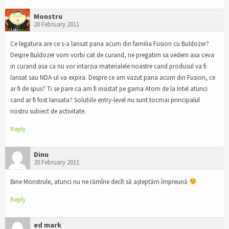
Monstru
20 February 2011
Ce legatura are ce s-a lansat pana acum din familia Fusion cu Buldozer?
Despre Buldozer vom vorbi cat de curand, ne pregatim sa vedem asa ceva
in curand asa ca nu vor intarzia materialele noastre cand produsul va fi
lansat sau NDA-ul va expira. Despre ce am vazut pana acum din Fusion, ce
ar fi de spus? Ti se pare ca am fi insistat pe gama Atom de la Intel atunci
cand ar fi fost lansata? Solutiile entry-level nu sunt tocmai principalul
nostru subiect de activitate.
Reply
Dinu
20 February 2011
Bine Monstrule, atunci nu ne rămîne decît să aşteptăm împreună
Reply
ed mark