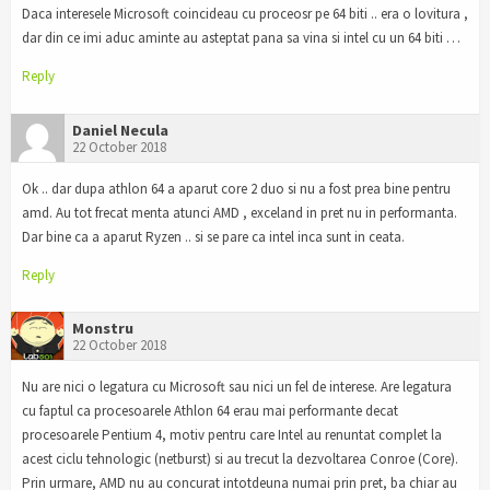
Daca interesele Microsoft coincideau cu proceosr pe 64 biti .. era o lovitura ,
dar din ce imi aduc aminte au asteptat pana sa vina si intel cu un 64 biti …
Reply
Daniel Necula
22 October 2018
Ok .. dar dupa athlon 64 a aparut core 2 duo si nu a fost prea bine pentru
amd. Au tot frecat menta atunci AMD , exceland in pret nu in performanta.
Dar bine ca a aparut Ryzen .. si se pare ca intel inca sunt in ceata.
Reply
Monstru
22 October 2018
Nu are nici o legatura cu Microsoft sau nici un fel de interese. Are legatura
cu faptul ca procesoarele Athlon 64 erau mai performante decat
procesoarele Pentium 4, motiv pentru care Intel au renuntat complet la
acest ciclu tehnologic (netburst) si au trecut la dezvoltarea Conroe (Core).
Prin urmare, AMD nu au concurat intotdeuna numai prin pret, ba chiar au