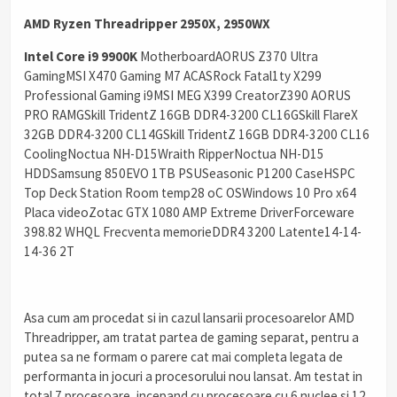
AMD Ryzen Threadripper 2950X, 2950WX
Intel Core i9 9900K
MotherboardAORUS Z370 Ultra
GamingMSI X470 Gaming M7 ACASRock Fatal1ty X299
Professional Gaming i9MSI MEG X399 CreatorZ390 AORUS
PRO RAMGSkill TridentZ 16GB DDR4-3200 CL16GSkill FlareX
32GB DDR4-3200 CL14GSkill TridentZ 16GB DDR4-3200 CL16
CoolingNoctua NH-D15Wraith RipperNoctua NH-D15
HDDSamsung 850EVO 1TB PSUSeasonic P1200 CaseHSPC
Top Deck Station Room temp28 oC OSWindows 10 Pro x64
Placa videoZotac GTX 1080 AMP Extreme DriverForceware
398.82 WHQL Frecventa memorieDDR4 3200 Latente14-14-
14-36 2T
Asa cum am procedat si in cazul lansarii procesoarelor AMD
Threadripper, am tratat partea de gaming separat, pentru a
putea sa ne formam o parere cat mai completa legata de
performanta in jocuri a procesorului nou lansat. Am testat in
total 7 procesoare, incepand cu procesoare cu 6 nuclee si 12