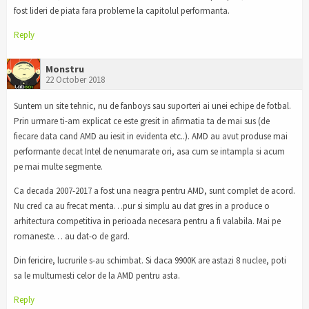
fost lideri de piata fara probleme la capitolul performanta.
Reply
Monstru
22 October 2018
Suntem un site tehnic, nu de fanboys sau suporteri ai unei echipe de fotbal.
Prin urmare ti-am explicat ce este gresit in afirmatia ta de mai sus (de
fiecare data cand AMD au iesit in evidenta etc..). AMD au avut produse mai
performante decat Intel de nenumarate ori, asa cum se intampla si acum
pe mai multe segmente.
Ca decada 2007-2017 a fost una neagra pentru AMD, sunt complet de acord.
Nu cred ca au frecat menta…pur si simplu au dat gres in a produce o
arhitectura competitiva in perioada necesara pentru a fi valabila. Mai pe
romaneste… au dat-o de gard.
Din fericire, lucrurile s-au schimbat. Si daca 9900K are astazi 8 nuclee, poti
sa le multumesti celor de la AMD pentru asta.
Reply