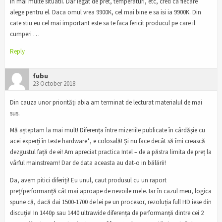
in mai multe situatii. Dar legat de pret, temperaturi, etc, cred ca fiecare
alege pentru el. Daca omul vrea 9900K, cel mai bine e sa isi ia 9900K. Din
cate stiu eu cel mai important este sa te faca fericit producul pe care il
cumperi …
Reply
fubu
23 October 2018
Din cauza unor priorități abia am terminat de lecturat materialul de mai
sus.
Mă așteptam la mai mult! Diferența între mizeriile publicate în cârdășie cu
acei experți în teste hardware*, e colosală! Și nu face decât să îmi crească
dezgustul față de ei! Am apreciat practica Intel – de a păstra limita de preț la
vârful mainstream! Dar de data aceasta au dat-o in bălării!
Da, avem pitici diferiți! Eu unul, caut produsul cu un raport
preț/performanță cât mai aproape de nevoile mele. Iar în cazul meu, logica
spune că, dacă dai 1500-1700 de lei pe un procesor, rezoluția full HD iese din
discuție! In 1440p sau 1440 ultrawide diferența de performanță dintre cei 2