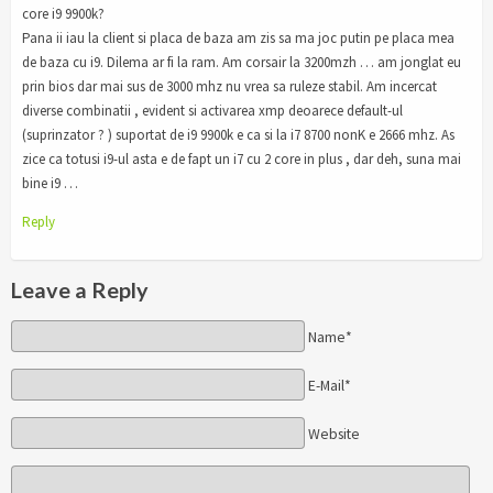
core i9 9900k?
Pana ii iau la client si placa de baza am zis sa ma joc putin pe placa mea
de baza cu i9. Dilema ar fi la ram. Am corsair la 3200mzh … am jonglat eu
prin bios dar mai sus de 3000 mhz nu vrea sa ruleze stabil. Am incercat
diverse combinatii , evident si activarea xmp deoarece default-ul
(suprinzator ? ) suportat de i9 9900k e ca si la i7 8700 nonK e 2666 mhz. As
zice ca totusi i9-ul asta e de fapt un i7 cu 2 core in plus , dar deh, suna mai
bine i9 …
Reply
Leave a Reply
Name*
E-Mail*
Website