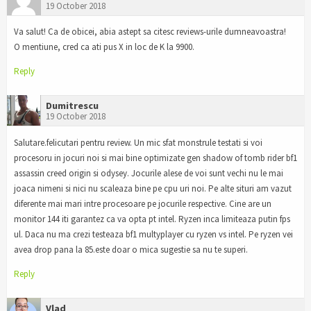
19 October 2018
Va salut! Ca de obicei, abia astept sa citesc reviews-urile dumneavoastra!
O mentiune, cred ca ati pus X in loc de K la 9900.
Reply
Dumitrescu
19 October 2018
Salutare.felicutari pentru review. Un mic sfat monstrule testati si voi
procesoru in jocuri noi si mai bine optimizate gen shadow of tomb rider bf1
assassin creed origin si odysey. Jocurile alese de voi sunt vechi nu le mai
joaca nimeni si nici nu scaleaza bine pe cpu uri noi. Pe alte situri am vazut
diferente mai mari intre procesoare pe jocurile respective. Cine are un
monitor 144 iti garantez ca va opta pt intel. Ryzen inca limiteaza putin fps
ul. Daca nu ma crezi testeaza bf1 multyplayer cu ryzen vs intel. Pe ryzen vei
avea drop pana la 85.este doar o mica sugestie sa nu te superi.
Reply
Vlad