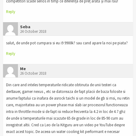
competitori scade serios in timp ce diferența de preț arată și mai rău!
Reply
Seba
24 October 2018
salut, de unde pot cumpara si eu i9 9900k? sau cand apare la noi pe piata?
Reply
Me
26 October 2018
Din care and inteles temperaturile ridicate obtinuta de unii testeri ca
der8auer, gamer nexus , etc se datoreaza de fapt placii de baza folosite si
anume faptului ca inafara de asrock taichi si un model de gb si msi, nu retin
care, majoritatea au un power phase mai slab iar procesorul functioneaza
intra in throttle mode si de fapt isi reduce frecventa la 4.2 in loc de 4.7 ghz
de unde si temperaturile mai scazute 65 de grade in loc de 85-90 cum au
inregistrat altii. Cred ca Leo de la Kitguru are un video pe YouTube despre
exact acest topic. De aceea un water cooling kit performant e necesar