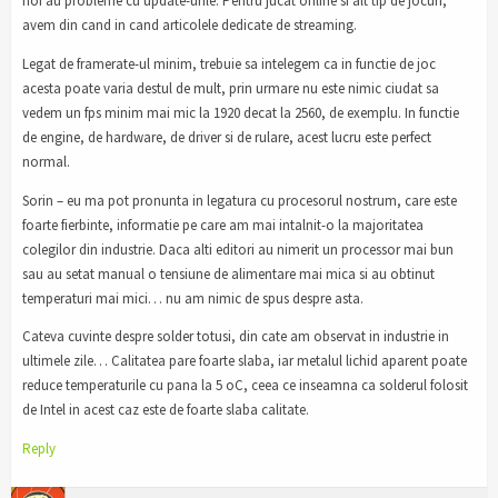
noi au probleme cu update-urile. Pentru jucat online si alt tip de jocuri,
avem din cand in cand articolele dedicate de streaming.
Legat de framerate-ul minim, trebuie sa intelegem ca in functie de joc
acesta poate varia destul de mult, prin urmare nu este nimic ciudat sa
vedem un fps minim mai mic la 1920 decat la 2560, de exemplu. In functie
de engine, de hardware, de driver si de rulare, acest lucru este perfect
normal.
Sorin – eu ma pot pronunta in legatura cu procesorul nostrum, care este
foarte fierbinte, informatie pe care am mai intalnit-o la majoritatea
colegilor din industrie. Daca alti editori au nimerit un processor mai bun
sau au setat manual o tensiune de alimentare mai mica si au obtinut
temperaturi mai mici… nu am nimic de spus despre asta.
Cateva cuvinte despre solder totusi, din cate am observat in industrie in
ultimele zile… Calitatea pare foarte slaba, iar metalul lichid aparent poate
reduce temperaturile cu pana la 5 oC, ceea ce inseamna ca solderul folosit
de Intel in acest caz este de foarte slaba calitate.
Reply