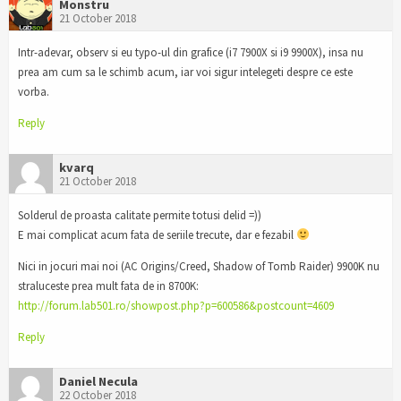
Monstru
21 October 2018
Intr-adevar, observ si eu typo-ul din grafice (i7 7900X si i9 9900X), insa nu
prea am cum sa le schimb acum, iar voi sigur intelegeti despre ce este
vorba.
Reply
kvarq
21 October 2018
Solderul de proasta calitate permite totusi delid =))
E mai complicat acum fata de seriile trecute, dar e fezabil
Nici in jocuri mai noi (AC Origins/Creed, Shadow of Tomb Raider) 9900K nu
straluceste prea mult fata de in 8700K:
http://forum.lab501.ro/showpost.php?p=600586&postcount=4609
Reply
Daniel Necula
22 October 2018