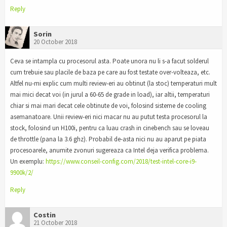
Reply
Sorin
20 October 2018
Ceva se intampla cu procesorul asta. Poate unora nu li s-a facut solderul
cum trebuie sau placile de baza pe care au fost testate over-volteaza, etc.
Altfel nu-mi explic cum multi review-eri au obtinut (la stoc) temperaturi mult
mai mici decat voi (in jurul a 60-65 de grade in load), iar altii, temperaturi
chiar si mai mari decat cele obtinute de voi, folosind sisteme de cooling
asemanatoare. Unii review-eri nici macar nu au putut testa procesorul la
stock, folosind un H100i, pentru ca luau crash in cinebench sau se loveau
de throttle (pana la 3.6 ghz). Probabil de-asta nici nu au aparut pe piata
procesoarele, anumite zvonuri sugereaza ca Intel deja verifica problema.
Un exemplu:
https://www.conseil-config.com/2018/test-intel-core-i9-
9900k/2/
Reply
Costin
21 October 2018