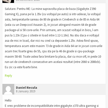
Salutare. Pentru ME: La mine supravolta placa de baza (Gigabyte Z390
Gaming X), pana pe la 1.35v (cu voltajul pe auto) si intr-adevar, la voltajul
asta, temperaturile sareau de 80 de grade in Cinebench si de 85 in Aida 64
(asta cu un Deepcool Assasin 2), in jocuri atingand maxim 64 de grade
package-ul si 58 core-urile. Prin urmare, am scazut voltajul in bios, l-am
pus la 1.23v (Cpu-z citeste in load intre 1.12-1.16v). Nu stiu daca e voltajul
asa de mic in load, dar nici nu cred ca depaseste 1.25v. Astea fiind spuse,
temperatura acum este maxim 73 de grade in Aida 64 iar in jocuri core-urile
acum trec foarte greu de 55, cpu sta pe la 46 de grade si cpu-package
maxim 58-60. Toate astea fara limitare la placa, dar cu mce off, in peste 10
run-uri de cinebench consecutive am acelasi rezultat (intre 2060 si 2080cb).
Eu zic ca este foarte bine.
Reply
Daniel Necula
8 January 2019
Hello
E vreo probleme de incompatibilitate intre gigabyte z370 ultra gaming si