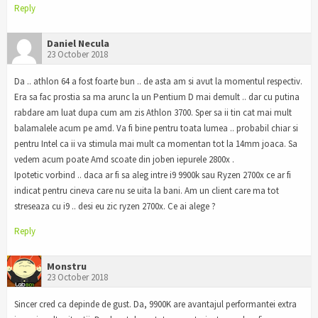
Reply
Daniel Necula
23 October 2018
Da .. athlon 64 a fost foarte bun .. de asta am si avut la momentul respectiv.
Era sa fac prostia sa ma arunc la un Pentium D mai demult .. dar cu putina
rabdare am luat dupa cum am zis Athlon 3700. Sper sa ii tin cat mai mult
balamalele acum pe amd. Va fi bine pentru toata lumea .. probabil chiar si
pentru Intel ca ii va stimula mai mult ca momentan tot la 14mm joaca. Sa
vedem acum poate Amd scoate din joben iepurele 2800x .
Ipotetic vorbind .. daca ar fi sa aleg intre i9 9900k sau Ryzen 2700x ce ar fi
indicat pentru cineva care nu se uita la bani. Am un client care ma tot
streseaza cu i9 .. desi eu zic ryzen 2700x. Ce ai alege ?
Reply
Monstru
23 October 2018
Sincer cred ca depinde de gust. Da, 9900K are avantajul performantei extra