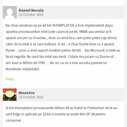
Daniel Necula
22 October 2018
Ba chiar windows xp pe 64 biti INTAMPLATOR a fost implementat dupa
aparitia procesoarelor intel (cele casnice) pe 64. 9900k sau similar ar fi
aparut oricum cu 8 nuclee , doar ca amd le-a cam putin peste cap ritmul
celor de la Intel si se cam balbaie. Si da .. e chiar foarte bine ca a aparut
Ryzen .. Linux a avut suport imediat pentru 64 biti .. dar Microsoft si Intel au
facut regulile. Nu sunt fan Intel sau Amd . Odata ma jucam cu Duron-ul ..
am avut si Athlon 64 3700 … Nu zic ca nu e mai avizata parerea ta
Monstrule. Indubitabil.
Reply
Monstru
23 October 2018
Si tot intamplator procesoarele Athlon 64 au batut la Pentiumuri de le-au
sarit fulgii in aplicatii pe 32 bit si inainte sa existe Win XP 64 pentru
consumer…