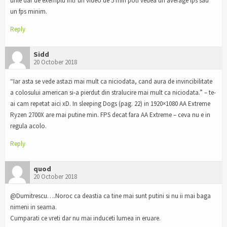
urile dar de exemplu intr un video de 5 min poti vedea un average fps sau
un fps minim.
Reply
Sidd
20 October 2018
“Iar asta se vede astazi mai mult ca niciodata, cand aura de invincibilitate
a colosului american si-a pierdut din stralucire mai mult ca niciodata.” – te-
ai cam repetat aici xD. In sleeping Dogs (pag. 22) in 1920×1080 AA Extreme
Ryzen 2700X are mai putine min. FPS decat fara AA Extreme – ceva nu e in
regula acolo.
Reply
quod
20 October 2018
@Dumitrescu….Noroc ca deastia ca tine mai sunt putini si nu ii mai baga
nimeni in seama.
Cumparati ce vreti dar nu mai induceti lumea in eruare.