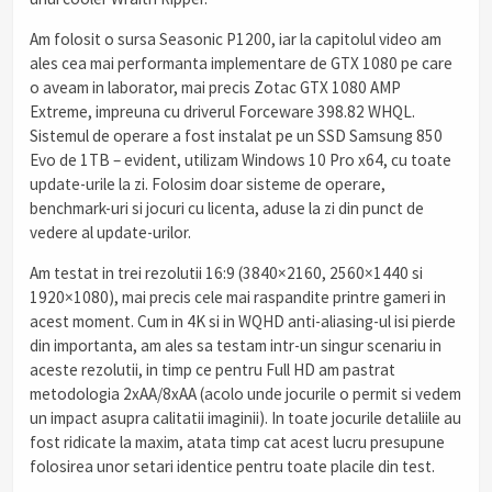
Am folosit o sursa Seasonic P1200, iar la capitolul video am
ales cea mai performanta implementare de GTX 1080 pe care
o aveam in laborator, mai precis Zotac GTX 1080 AMP
Extreme, impreuna cu driverul Forceware 398.82 WHQL.
Sistemul de operare a fost instalat pe un SSD Samsung 850
Evo de 1TB – evident, utilizam Windows 10 Pro x64, cu toate
update-urile la zi. Folosim doar sisteme de operare,
benchmark-uri si jocuri cu licenta, aduse la zi din punct de
vedere al update-urilor.
Am testat in trei rezolutii 16:9 (3840×2160, 2560×1440 si
1920×1080), mai precis cele mai raspandite printre gameri in
acest moment. Cum in 4K si in WQHD anti-aliasing-ul isi pierde
din importanta, am ales sa testam intr-un singur scenariu in
aceste rezolutii, in timp ce pentru Full HD am pastrat
metodologia 2xAA/8xAA (acolo unde jocurile o permit si vedem
un impact asupra calitatii imaginii). In toate jocurile detaliile au
fost ridicate la maxim, atata timp cat acest lucru presupune
folosirea unor setari identice pentru toate placile din test.