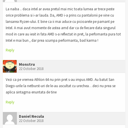
La naiba .. daca intel ar avea pretul mai mic toata lumea ar trece peste
orice problema si i-ar lauda. Da, AMD i-a prins cu pantalonii pe vine cu
lansarea Ryzen-ului. E bine ca ii mai aduce cu picioarele pe pamant pe
Intel. A mai avut momente de astea amd dar ca de fiecare data singurul
mod in care au iesit in fata AMD s-a reflectat in pret, la perfomanta pura tot
Intel e mai bun , dar prea scumpa performanta, bad karma !
Reply
Monstru
22 October 2018
Vezi ca pe vremea Athlon 64 nu prin pret s-au impus AMD. Au batut San
Diego-urile la netburst-uri de le-au ascultat cu urechea…deci nu prea se
aplica sintagma enuntata de tine
Reply
Daniel Necula
22 October 2018