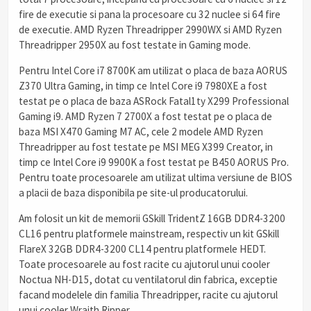
fire de executie si pana la procesoare cu 32 nuclee si 64 fire
de executie. AMD Ryzen Threadripper 2990WX si AMD Ryzen
Threadripper 2950X au fost testate in Gaming mode.
Pentru Intel Core i7 8700K am utilizat o placa de baza AORUS
Z370 Ultra Gaming, in timp ce Intel Core i9 7980XE a fost
testat pe o placa de baza ASRock Fatal1ty X299 Professional
Gaming i9. AMD Ryzen 7 2700X a fost testat pe o placa de
baza MSI X470 Gaming M7 AC, cele 2 modele AMD Ryzen
Threadripper au fost testate pe MSI MEG X399 Creator, in
timp ce Intel Core i9 9900K a fost testat pe B450 AORUS Pro.
Pentru toate procesoarele am utilizat ultima versiune de BIOS
a placii de baza disponibila pe site-ul producatorului.
Am folosit un kit de memorii GSkill TridentZ 16GB DDR4-3200
CL16 pentru platformele mainstream, respectiv un kit GSkill
FlareX 32GB DDR4-3200 CL14 pentru platformele HEDT.
Toate procesoarele au fost racite cu ajutorul unui cooler
Noctua NH-D15, dotat cu ventilatorul din fabrica, exceptie
facand modelele din familia Threadripper, racite cu ajutorul
unui cooler Wraith Ripper.