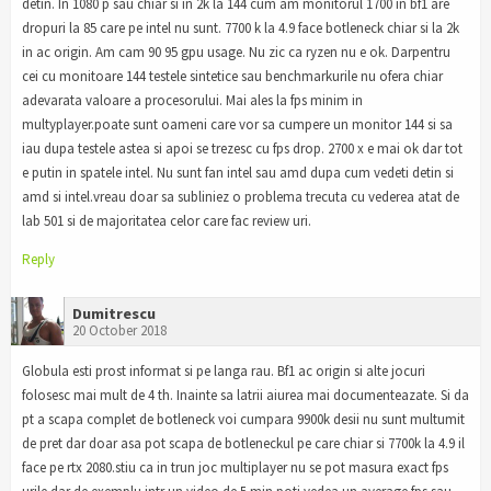
detin. In 1080 p sau chiar si in 2k la 144 cum am monitorul 1700 in bf1 are
dropuri la 85 care pe intel nu sunt. 7700 k la 4.9 face botleneck chiar si la 2k
in ac origin. Am cam 90 95 gpu usage. Nu zic ca ryzen nu e ok. Darpentru
cei cu monitoare 144 testele sintetice sau benchmarkurile nu ofera chiar
adevarata valoare a procesorului. Mai ales la fps minim in
multyplayer.poate sunt oameni care vor sa cumpere un monitor 144 si sa
iau dupa testele astea si apoi se trezesc cu fps drop. 2700 x e mai ok dar tot
e putin in spatele intel. Nu sunt fan intel sau amd dupa cum vedeti detin si
amd si intel.vreau doar sa subliniez o problema trecuta cu vederea atat de
lab 501 si de majoritatea celor care fac review uri.
Reply
Dumitrescu
20 October 2018
Globula esti prost informat si pe langa rau. Bf1 ac origin si alte jocuri
folosesc mai mult de 4 th. Inainte sa latrii aiurea mai documenteazate. Si da
pt a scapa complet de botleneck voi cumpara 9900k desii nu sunt multumit
de pret dar doar asa pot scapa de botleneckul pe care chiar si 7700k la 4.9 il
face pe rtx 2080.stiu ca in trun joc multiplayer nu se pot masura exact fps