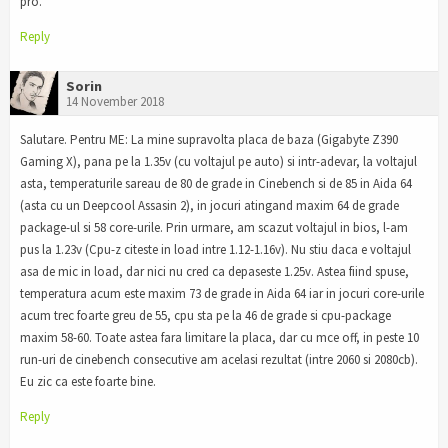
pro.
Reply
Sorin
14 November 2018
Salutare. Pentru ME: La mine supravolta placa de baza (Gigabyte Z390
Gaming X), pana pe la 1.35v (cu voltajul pe auto) si intr-adevar, la voltajul
asta, temperaturile sareau de 80 de grade in Cinebench si de 85 in Aida 64
(asta cu un Deepcool Assasin 2), in jocuri atingand maxim 64 de grade
package-ul si 58 core-urile. Prin urmare, am scazut voltajul in bios, l-am
pus la 1.23v (Cpu-z citeste in load intre 1.12-1.16v). Nu stiu daca e voltajul
asa de mic in load, dar nici nu cred ca depaseste 1.25v. Astea fiind spuse,
temperatura acum este maxim 73 de grade in Aida 64 iar in jocuri core-urile
acum trec foarte greu de 55, cpu sta pe la 46 de grade si cpu-package
maxim 58-60. Toate astea fara limitare la placa, dar cu mce off, in peste 10
run-uri de cinebench consecutive am acelasi rezultat (intre 2060 si 2080cb).
Eu zic ca este foarte bine.
Reply