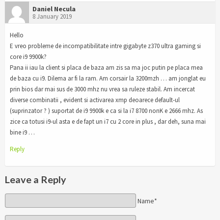
Daniel Necula
8 January 2019
Hello
E vreo probleme de incompatibilitate intre gigabyte z370 ultra gaming si
core i9 9900k?
Pana ii iau la client si placa de baza am zis sa ma joc putin pe placa mea
de baza cu i9. Dilema ar fi la ram. Am corsair la 3200mzh … am jonglat eu
prin bios dar mai sus de 3000 mhz nu vrea sa ruleze stabil. Am incercat
diverse combinatii , evident si activarea xmp deoarece default-ul
(suprinzator ? ) suportat de i9 9900k e ca si la i7 8700 nonK e 2666 mhz. As
zice ca totusi i9-ul asta e de fapt un i7 cu 2 core in plus , dar deh, suna mai
bine i9 …
Reply
Leave a Reply
Name*