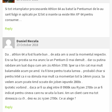
Si tot intamplator procesoarele Athlon 64 au batut la Pentiumuri de le-au
sarit fulgii in aplicatii pe 32 bit si inainte sa existe Win XP 64 pentru
consumer…
Reply
Daniel Necula
23 October 2018
Da .. athlon 64 a fost foarte bun .. de asta am si avut la momentul respectiv.
Era sa fac prostia sa ma arunc la un Pentium D mai demult .. dar cu putina
rabdare am luat dupa cum am zis Athlon 3700. Sper sa ii tin cat mai mult
balamalele acum pe amd. Va fi bine pentru toata lumea .. probabil chiar si
pentru Intel ca ii va stimula mai mult ca momentan tot la 14mm joaca. Sa
vedem acum poate Amd scoate din joben iepurele 2800x .
Ipotetic vorbind .. daca ar fi sa aleg intre i9 9900k sau Ryzen 2700x ce ar fi
indicat pentru cineva care nu se uita la bani. Am un client care ma tot
streseaza cu i9 .. desi eu zic ryzen 2700x. Ce ai alege ?
Reply