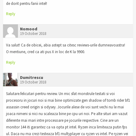
de dorit pentru fanii intel!
Reply
Nomood
19 October 2018
Va salut! Ca de obicei, abia astept sa citesc reviews-urile dumneavoastra!
O mentiune, cred ca ati pus X in loc de K la 9900.
Reply
Dumitrescu
19 October 2018
Salutare.felicutari pentru review. Un mic sfat monstrule testati si voi
procesoru in jocuri noi si mai bine optimizate gen shadow of tomb rider bf1
assassin creed origin si odysey. Jocurile alese de voi sunt vechi nu le mai
joaca nimeni si nici nu scaleaza bine pe cpu uri noi. Pe alte situri am vazut
diferente mai mari intre procesoare pe jocurile respective. Cine are un
monitor 144 iti garantez ca va opta pt intel. Ryzen inca limiteaza putin fps
ul. Daca nu ma crezi testeaza bf1 multyplayer cu ryzen vs intel. Pe ryzen vei