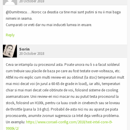
20 October 2018
@Dumitrescu….Noroc ca deastia ca tine mai sunt putini si nu ii mai baga
nimeni in seama.
Cumparati ce vreti dar nu mai induceti lumea in eruare.
Reply
Sorin
20 October 2018
Ceva se intampla cu procesorul asta. Poate unora nu li s-a facut solderul
cum trebuie sau placile de baza pe care au fost testate over-volteaza, etc.
Altfel nu-mi explic cum multi review-eri au obtinut (la stoc) temperaturi mult
mai mici decat voi (in jurul a 60-65 de grade in load), iar altii, temperaturi
chiar si mai mari decat cele obtinute de voi, folosind sisteme de cooling
asemanatoare. Unii review-eri nici macar nu au putut testa procesorul la
stock, folosind un H100i, pentru ca luau crash in cinebench sau se loveau
de throttle (pana la 3.6 ghz). Probabil de-asta nici nu au aparut pe piata
procesoarele, anumite zvonuri sugereaza ca Intel deja verifica problema.
Un exemplu:
https://www.conseil-config.com/2018/test-intel-core-i9-
9900k/2/