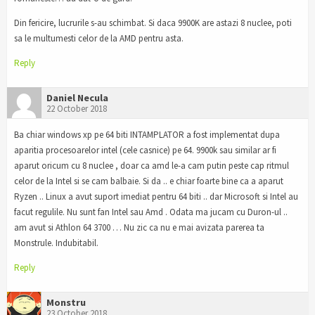
Din fericire, lucrurile s-au schimbat. Si daca 9900K are astazi 8 nuclee, poti
sa le multumesti celor de la AMD pentru asta.
Reply
Daniel Necula
22 October 2018
Ba chiar windows xp pe 64 biti INTAMPLATOR a fost implementat dupa
aparitia procesoarelor intel (cele casnice) pe 64. 9900k sau similar ar fi
aparut oricum cu 8 nuclee , doar ca amd le-a cam putin peste cap ritmul
celor de la Intel si se cam balbaie. Si da .. e chiar foarte bine ca a aparut
Ryzen .. Linux a avut suport imediat pentru 64 biti .. dar Microsoft si Intel au
facut regulile. Nu sunt fan Intel sau Amd . Odata ma jucam cu Duron-ul ..
am avut si Athlon 64 3700 … Nu zic ca nu e mai avizata parerea ta
Monstrule. Indubitabil.
Reply
Monstru
23 October 2018