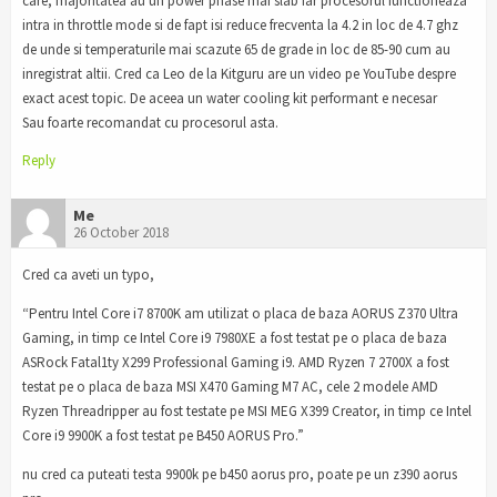
care, majoritatea au un power phase mai slab iar procesorul functioneaza
intra in throttle mode si de fapt isi reduce frecventa la 4.2 in loc de 4.7 ghz
de unde si temperaturile mai scazute 65 de grade in loc de 85-90 cum au
inregistrat altii. Cred ca Leo de la Kitguru are un video pe YouTube despre
exact acest topic. De aceea un water cooling kit performant e necesar
Sau foarte recomandat cu procesorul asta.
Reply
Me
26 October 2018
Cred ca aveti un typo,
“Pentru Intel Core i7 8700K am utilizat o placa de baza AORUS Z370 Ultra
Gaming, in timp ce Intel Core i9 7980XE a fost testat pe o placa de baza
ASRock Fatal1ty X299 Professional Gaming i9. AMD Ryzen 7 2700X a fost
testat pe o placa de baza MSI X470 Gaming M7 AC, cele 2 modele AMD
Ryzen Threadripper au fost testate pe MSI MEG X399 Creator, in timp ce Intel
Core i9 9900K a fost testat pe B450 AORUS Pro.”
nu cred ca puteati testa 9900k pe b450 aorus pro, poate pe un z390 aorus