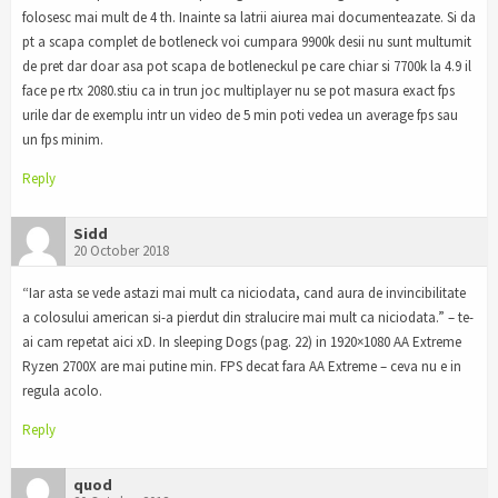
folosesc mai mult de 4 th. Inainte sa latrii aiurea mai documenteazate. Si da
pt a scapa complet de botleneck voi cumpara 9900k desii nu sunt multumit
de pret dar doar asa pot scapa de botleneckul pe care chiar si 7700k la 4.9 il
face pe rtx 2080.stiu ca in trun joc multiplayer nu se pot masura exact fps
urile dar de exemplu intr un video de 5 min poti vedea un average fps sau
un fps minim.
Reply
Sidd
20 October 2018
“Iar asta se vede astazi mai mult ca niciodata, cand aura de invincibilitate
a colosului american si-a pierdut din stralucire mai mult ca niciodata.” – te-
ai cam repetat aici xD. In sleeping Dogs (pag. 22) in 1920×1080 AA Extreme
Ryzen 2700X are mai putine min. FPS decat fara AA Extreme – ceva nu e in
regula acolo.
Reply
quod