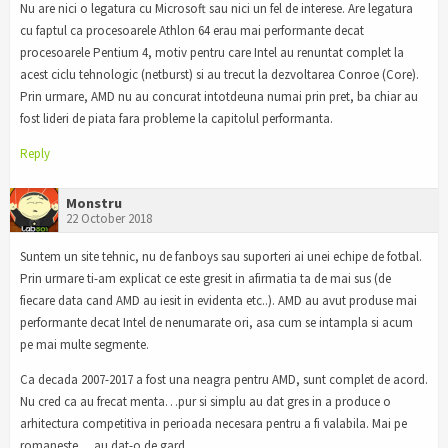
Nu are nici o legatura cu Microsoft sau nici un fel de interese. Are legatura
cu faptul ca procesoarele Athlon 64 erau mai performante decat
procesoarele Pentium 4, motiv pentru care Intel au renuntat complet la
acest ciclu tehnologic (netburst) si au trecut la dezvoltarea Conroe (Core).
Prin urmare, AMD nu au concurat intotdeuna numai prin pret, ba chiar au
fost lideri de piata fara probleme la capitolul performanta.
Reply
Monstru
22 October 2018
Suntem un site tehnic, nu de fanboys sau suporteri ai unei echipe de fotbal.
Prin urmare ti-am explicat ce este gresit in afirmatia ta de mai sus (de
fiecare data cand AMD au iesit in evidenta etc..). AMD au avut produse mai
performante decat Intel de nenumarate ori, asa cum se intampla si acum
pe mai multe segmente.
Ca decada 2007-2017 a fost una neagra pentru AMD, sunt complet de acord.
Nu cred ca au frecat menta…pur si simplu au dat gres in a produce o
arhitectura competitiva in perioada necesara pentru a fi valabila. Mai pe
romaneste… au dat-o de gard.