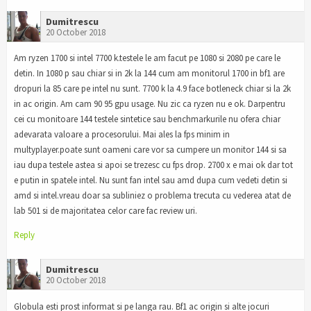
Dumitrescu
20 October 2018
Am ryzen 1700 si intel 7700 k.testele le am facut pe 1080 si 2080 pe care le
detin. In 1080 p sau chiar si in 2k la 144 cum am monitorul 1700 in bf1 are
dropuri la 85 care pe intel nu sunt. 7700 k la 4.9 face botleneck chiar si la 2k
in ac origin. Am cam 90 95 gpu usage. Nu zic ca ryzen nu e ok. Darpentru
cei cu monitoare 144 testele sintetice sau benchmarkurile nu ofera chiar
adevarata valoare a procesorului. Mai ales la fps minim in
multyplayer.poate sunt oameni care vor sa cumpere un monitor 144 si sa
iau dupa testele astea si apoi se trezesc cu fps drop. 2700 x e mai ok dar tot
e putin in spatele intel. Nu sunt fan intel sau amd dupa cum vedeti detin si
amd si intel.vreau doar sa subliniez o problema trecuta cu vederea atat de
lab 501 si de majoritatea celor care fac review uri.
Reply
Dumitrescu
20 October 2018
Globula esti prost informat si pe langa rau. Bf1 ac origin si alte jocuri