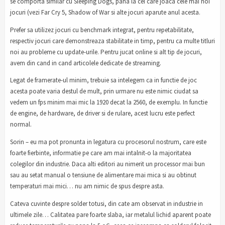
se comporta similar cu Sleeping Dogs, pana la cei care joaca cele mai noi
jocuri (vezi Far Cry 5, Shadow of War si alte jocuri aparute anul acesta.
Prefer sa utilizez jocuri cu benchmark integrat, pentru repetabilitate,
respectiv jocuri care demonstreaza stabilitate in timp, pentru ca multe titluri
noi au probleme cu update-urile. Pentru jucat online si alt tip de jocuri,
avem din cand in cand articolele dedicate de streaming.
Legat de framerate-ul minim, trebuie sa intelegem ca in functie de joc
acesta poate varia destul de mult, prin urmare nu este nimic ciudat sa
vedem un fps minim mai mic la 1920 decat la 2560, de exemplu. In functie
de engine, de hardware, de driver si de rulare, acest lucru este perfect
normal.
Sorin – eu ma pot pronunta in legatura cu procesorul nostrum, care este
foarte fierbinte, informatie pe care am mai intalnit-o la majoritatea
colegilor din industrie. Daca alti editori au nimerit un processor mai bun
sau au setat manual o tensiune de alimentare mai mica si au obtinut
temperaturi mai mici… nu am nimic de spus despre asta.
Cateva cuvinte despre solder totusi, din cate am observat in industrie in
ultimele zile… Calitatea pare foarte slaba, iar metalul lichid aparent poate