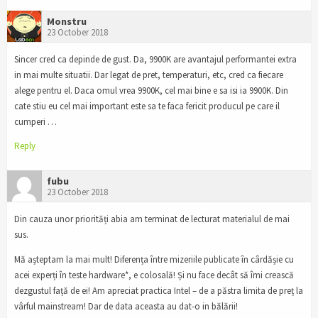
Monstru
23 October 2018
Sincer cred ca depinde de gust. Da, 9900K are avantajul performantei extra
in mai multe situatii. Dar legat de pret, temperaturi, etc, cred ca fiecare
alege pentru el. Daca omul vrea 9900K, cel mai bine e sa isi ia 9900K. Din
cate stiu eu cel mai important este sa te faca fericit producul pe care il
cumperi …
Reply
fubu
23 October 2018
Din cauza unor priorități abia am terminat de lecturat materialul de mai
sus.
Mă așteptam la mai mult! Diferența între mizeriile publicate în cârdășie cu
acei experți în teste hardware*, e colosală! Și nu face decât să îmi crească
dezgustul față de ei! Am apreciat practica Intel – de a păstra limita de preț la
vârful mainstream! Dar de data aceasta au dat-o in bălării!