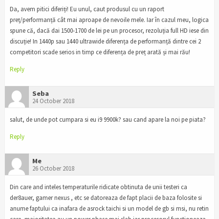
Da, avem pitici diferiți! Eu unul, caut produsul cu un raport
preț/performanță cât mai aproape de nevoile mele. Iar în cazul meu, logica
spune că, dacă dai 1500-1700 de lei pe un procesor, rezoluția full HD iese din
discuție! In 1440p sau 1440 ultrawide diferența de performanță dintre cei 2
competitori scade serios in timp ce diferența de preț arată și mai rău!
Reply
Seba
24 October 2018
salut, de unde pot cumpara si eu i9 9900k? sau cand apare la noi pe piata?
Reply
Me
26 October 2018
Din care and inteles temperaturile ridicate obtinuta de unii testeri ca
der8auer, gamer nexus , etc se datoreaza de fapt placii de baza folosite si
anume faptului ca inafara de asrock taichi si un model de gb si msi, nu retin