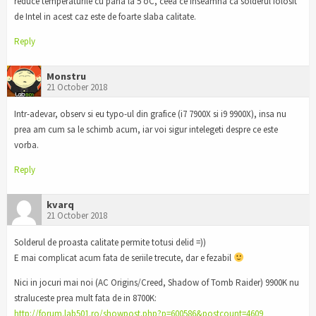
reduce temperaturile cu pana la 5 oC, ceea ce inseamna ca solderul folosit
de Intel in acest caz este de foarte slaba calitate.
Reply
Monstru
21 October 2018
Intr-adevar, observ si eu typo-ul din grafice (i7 7900X si i9 9900X), insa nu
prea am cum sa le schimb acum, iar voi sigur intelegeti despre ce este
vorba.
Reply
kvarq
21 October 2018
Solderul de proasta calitate permite totusi delid =))
E mai complicat acum fata de seriile trecute, dar e fezabil
Nici in jocuri mai noi (AC Origins/Creed, Shadow of Tomb Raider) 9900K nu
straluceste prea mult fata de in 8700K:
http://forum.lab501.ro/showpost.php?p=600586&postcount=4609