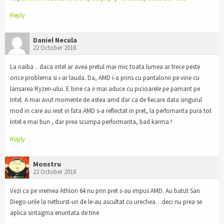
Reply
Daniel Necula
22 October 2018
La naiba .. daca intel ar avea pretul mai mic toata lumea ar trece peste
orice problema si i-ar lauda. Da, AMD i-a prins cu pantalonii pe vine cu
lansarea Ryzen-ului. E bine ca ii mai aduce cu picioarele pe pamant pe
Intel. A mai avut momente de astea amd dar ca de fiecare data singurul
mod in care au iesit in fata AMD s-a reflectat in pret, la perfomanta pura tot
Intel e mai bun , dar prea scumpa performanta, bad karma !
Reply
Monstru
22 October 2018
Vezi ca pe vremea Athlon 64 nu prin pret s-au impus AMD. Au batut San
Diego-urile la netburst-uri de le-au ascultat cu urechea…deci nu prea se
aplica sintagma enuntata de tine