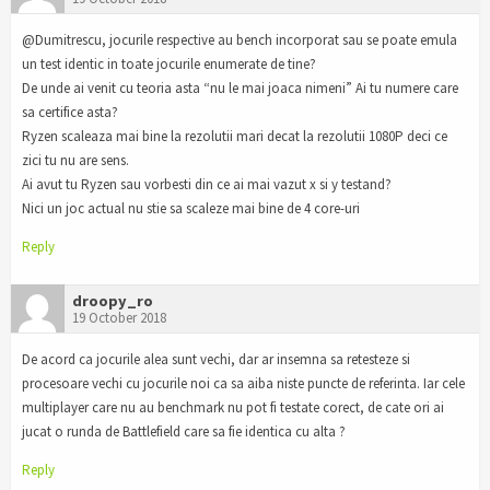
@Dumitrescu, jocurile respective au bench incorporat sau se poate emula
un test identic in toate jocurile enumerate de tine?
De unde ai venit cu teoria asta “nu le mai joaca nimeni” Ai tu numere care
sa certifice asta?
Ryzen scaleaza mai bine la rezolutii mari decat la rezolutii 1080P deci ce
zici tu nu are sens.
Ai avut tu Ryzen sau vorbesti din ce ai mai vazut x si y testand?
Nici un joc actual nu stie sa scaleze mai bine de 4 core-uri
Reply
droopy_ro
19 October 2018
De acord ca jocurile alea sunt vechi, dar ar insemna sa retesteze si
procesoare vechi cu jocurile noi ca sa aiba niste puncte de referinta. Iar cele
multiplayer care nu au benchmark nu pot fi testate corect, de cate ori ai
jucat o runda de Battlefield care sa fie identica cu alta ?
Reply