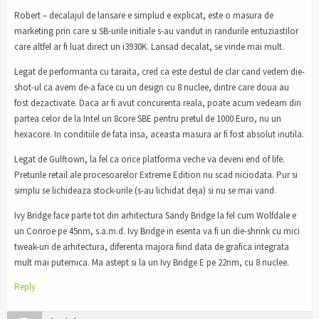
Robert – decalajul de lansare e simplud e explicat, este o masura de
marketing prin care si SB-urile initiale s-au vandut in randurile entuziastilor
care altfel ar fi luat direct un i3930K. Lansad decalat, se vinde mai mult.
Legat de performanta cu taraita, cred ca este destul de clar cand vedem die-
shot-ul ca avem de-a face cu un design cu 8 nuclee, dintre care doua au
fost dezactivate. Daca ar fi avut concurenta reala, poate acum vedeam din
partea celor de la Intel un 8core SBE pentru pretul de 1000 Euro, nu un
hexacore. In conditiile de fata insa, aceasta masura ar fi fost absolut inutila.
Legat de Gulftown, la fel ca orice platforma veche va deveni end of life.
Preturile retail ale procesoarelor Extreme Edition nu scad niciodata. Pur si
simplu se lichideaza stock-urile (s-au lichidat deja) si nu se mai vand.
Ivy Bridge face parte tot din arhitectura Sandy Bridge la fel cum Wolfdale e
un Conroe pe 45nm, s.a.m.d. Ivy Bridge in esenta va fi un die-shrink cu mici
tweak-uri de arhitectura, diferenta majora fiind data de grafica integrata
mult mai puternica. Ma astept si la un Ivy Bridge E pe 22nm, cu 8 nuclee.
Reply