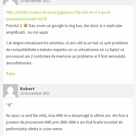
15 November 2011
http://lab501.ro/placi-de-baza/gigabyte-x79a-ud3-rev-0-2-quick-
preview#comment-41576
Punctul 2.
Dau acum un google la ring bus, dar dacă ai o explicație
simplificată.. nu mă supăr.
Cat despre virtualizare îmi amintesc că am citit la un test că sunt probleme
de compatibilitate a testului respectiv ori cu virtualizarea ori cu faptul că
procesorul are 2 controlere de memorie iar problema ar fi fost semnalată
dezvoltatorului.
Reply
Robert
15 November 2011
“SI”
Nu spun ca sunt fan intel, insa AMD m-a dezamagit in ultimii ani. Am fost si
posesor de procesoare AMD prin 2005-2006 si am fost foarte incantat de
performanta oferita in acea vreme.