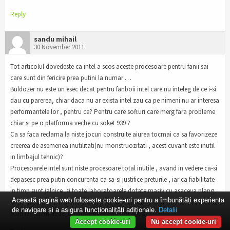
Reply
sandu mihail
30 November 2011
Tot articolul dovedeste ca intel a scos aceste procesoare pentru fanii sai
care sunt din fericire prea putini la numar …
Buldozer nu este un esec decat pentru fanboii intel care nu inteleg de ce i-si
dau cu parerea, chiar daca nu ar exista intel zau ca pe nimeni nu ar interesa
performantele lor , pentru ce? Pentru care softuri care merg fara probleme
chiar si pe o platforma veche cu soket 939 ?
Ca sa faca reclama la niste jocuri construite aiurea tocmai ca sa favorizeze
creerea de asemenea inutilitati(nu monstruozitati , acest cuvant este inutil
in limbajul tehnic)?
Procesoarele Intel sunt niste procesoare total inutile , avand in vedere ca-si
depasesc prea putin concurenta ca sa-si justifice preturile , iar ca fiabilitate
in timp sunt jalnice ,si toate laboratoarele dotate masiv cu asaceva plang
Această pagină web folosește cookie-uri pentru a îmbunătăți experiența
dupa banii irositi dupa un an de zile cand performantele procesoarelor intel
de navigare și a asigura funcționalițăți adiționale.
Detalii
scad la mai mult de jumatate din ce au fost initial ?
Accept cookie-uri
Nu accept cookie-uri