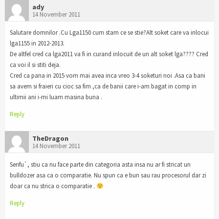
ady
14 November 2011
Salutare domnilor .Cu Lga1150 cum stam ce se stie?Alt soket care va inlocui
lga1155 in 2012-2013.
De altfel cred ca lga2011 va fi in curand inlocuit de un alt soket lga???? Cred
ca voi il si stiti deja.
Cred ca pana in 2015 vom mai avea inca vreo 3-4 soketuri noi .Asa ca bani
sa avem si fraieri cu cioc sa fim ,ca de banii care i-am bagat in comp in
ultimii ani i-mi luam masina buna .
Reply
TheDragon
14 November 2011
Serifu`, stiu ca nu face parte din categoria asta insa nu ar fi stricat un
bulldozer asa ca o comparatie. Nu spun ca e bun sau rau procesorul dar zi
doar ca nu strica o comparatie .
Reply