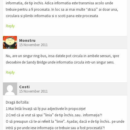
informatia, de tip inchis. Adica informatia este transmisa acolo unde
trebuie pentru a fi procesata. In loc sa ai mai multe “strazi” ai doar una,
circulara si plimbi informatia si o scoti pana este procesata
Reply
Monstru
15 November 2011
Nu, are un singur ring-bus, insa datele pot circula in ambele sensuri, spre
deosebire de Sandy Bridge unde informatia circula intr-un singur sens.
Reply
Costi
15 November 2011
Dragă BoTzilla:
1.Mai întâi învață să îți pui adjectivele în propoziție!
2.Cred că ai vrut să spui ”linia” de tip închis..sau.. informația?!
O să presupun că te-ai referit la ”linie”.. Așadar, dacă e de tip închis.. pe unde
intră și pe unde iese informația ce trebuie sau a fost procesată?!