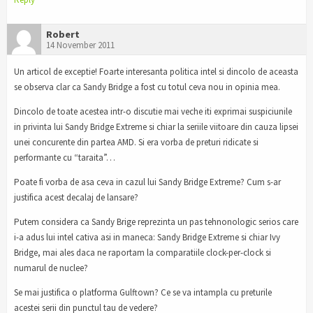
Robert
14 November 2011
Un articol de exceptie! Foarte interesanta politica intel si dincolo de aceasta
se observa clar ca Sandy Bridge a fost cu totul ceva nou in opinia mea.
Dincolo de toate acestea intr-o discutie mai veche iti exprimai suspiciunile
in privinta lui Sandy Bridge Extreme si chiar la seriile viitoare din cauza lipsei
unei concurente din partea AMD. Si era vorba de preturi ridicate si
performante cu “taraita”…
Poate fi vorba de asa ceva in cazul lui Sandy Bridge Extreme? Cum s-ar
justifica acest decalaj de lansare?
Putem considera ca Sandy Brige reprezinta un pas tehnonologic serios care
i-a adus lui intel cativa asi in maneca: Sandy Bridge Extreme si chiar Ivy
Bridge, mai ales daca ne raportam la comparatiile clock-per-clock si
numarul de nuclee?
Se mai justifica o platforma Gulftown? Ce se va intampla cu preturile
acestei serii din punctul tau de vedere?