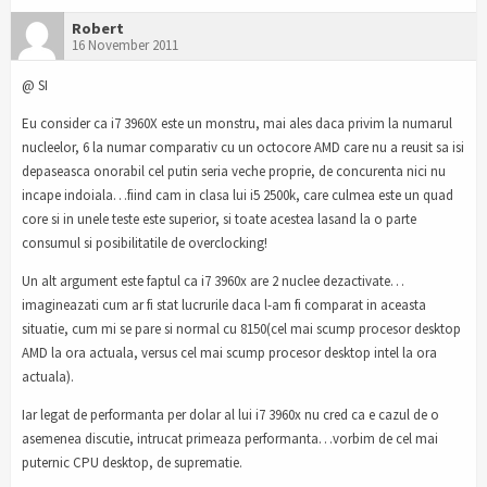
Robert
16 November 2011
@ SI
Eu consider ca i7 3960X este un monstru, mai ales daca privim la numarul
nucleelor, 6 la numar comparativ cu un octocore AMD care nu a reusit sa isi
depaseasca onorabil cel putin seria veche proprie, de concurenta nici nu
incape indoiala…fiind cam in clasa lui i5 2500k, care culmea este un quad
core si in unele teste este superior, si toate acestea lasand la o parte
consumul si posibilitatile de overclocking!
Un alt argument este faptul ca i7 3960x are 2 nuclee dezactivate…
imagineazati cum ar fi stat lucrurile daca l-am fi comparat in aceasta
situatie, cum mi se pare si normal cu 8150(cel mai scump procesor desktop
AMD la ora actuala, versus cel mai scump procesor desktop intel la ora
actuala).
Iar legat de performanta per dolar al lui i7 3960x nu cred ca e cazul de o
asemenea discutie, intrucat primeaza performanta…vorbim de cel mai
puternic CPU desktop, de suprematie.