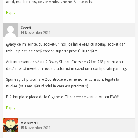
amd, mai bine zis, ce vor vinde… he he. Ai inteles tu.
Reply
Costi
14 November 2011
@ady ce îmi e intel cu socket-uri noi, ce îmi e AMD cu același socket dar
trebuie placă de bază care să suporte procu’.. iugarăt?!
Ar fi interesant de văzut 2-3 way SLI sau Cross pe x79 vs Z68 pentru a ști
dacă merită investit în noua platformă în cazul unei configurații gaming.
Spuneați că procu’ are 2 controllere de memorie, cum sunt legate la
nuclee?(sau am sărit rândul în care era precizat?!)
P.S. Îmi place placa de la Gigabyte: 7 headere de ventilator.. cu PWM!
Reply
Monstru
15 November 2011