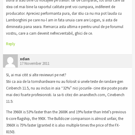
buna si stau bine cu voltajele pe trailuri. Iar de cumparat, tot unul care sa
stea cel mai bine la raportul calitate pret voi cumpara, indiferent de
producator. Apreciez performanta pura, dar stiu ca nu ma pot lauda cu
Lamborghini pe care nu-l am in fata unuia care are Logan, si asta de
dimineata pana seara. Remarca asta ultima e pentru unul de pe forumul
vostru, care a cam devenit nefrecventabil, ghici de ce.
Reply
xdan
17 November 2011
SI, ai mai citit si alte reviewuri pe net?
Stii ca aia de la tomshardware nu au folosit si unele teste de randare gen
Cinbench 11.5, nu au inclus in aia “32%” nici jocurile- cine stie poate poate
mai deci foarte profesionisti. Ia sa-ti citez din anandtech.com, Cinebench
11.5:
The 3960X is 53% faster than the 2600K and 19% faster than Intel’s previous
6-core flagship, the 990X. The Bulldozer comparison is almost unfair, the
3960X is 75% faster (granted it is also multiple times the price of the FX-
8150).