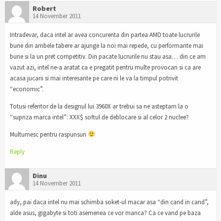
Robert
14 November 2011
Intradevar, daca intel ar avea concurenta din partea AMD toate lucrurile
bune din ambele tabere ar ajunge la noi mai repede, cu performante mai
bune si la un pret competitiv. Din pacate lucrurile nu stau asa… din ce am
vazut azi, intel ne-a aratat ca e pregatit pentru multe provocari si ca are
acasa jucarii si mai interesante pe care ni le va la timpul potrivit
“economic”.
Totusi referitor de la designul lui 3960X ar trebui sa ne asteptam la o
“supriza marca intel”: XXX$ softul de deblocare si al celor 2 nuclee?
Multumesc pentru raspunsuri
Reply
Dinu
14 November 2011
ady, pai daca intel nu mai schimba soket-ul macar asa “din cand in cand”,
alde asus, gigabyte si toti asemenea ce vor manca? Ca ce vand pe baza