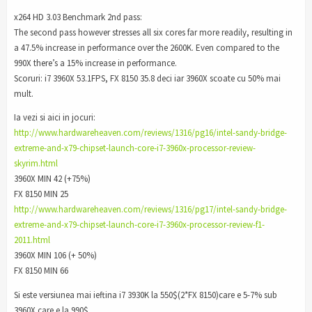
x264 HD 3.03 Benchmark 2nd pass:
The second pass however stresses all six cores far more readily, resulting in
a 47.5% increase in performance over the 2600K. Even compared to the
990X there’s a 15% increase in performance.
Scoruri: i7 3960X 53.1FPS, FX 8150 35.8 deci iar 3960X scoate cu 50% mai
mult.
Ia vezi si aici in jocuri:
http://www.hardwareheaven.com/reviews/1316/pg16/intel-sandy-bridge-
extreme-and-x79-chipset-launch-core-i7-3960x-processor-review-
skyrim.html
3960X MIN 42 (+75%)
FX 8150 MIN 25
http://www.hardwareheaven.com/reviews/1316/pg17/intel-sandy-bridge-
extreme-and-x79-chipset-launch-core-i7-3960x-processor-review-f1-
2011.html
3960X MIN 106 (+ 50%)
FX 8150 MIN 66
Si este versiunea mai ieftina i7 3930K la 550$(2*FX 8150)care e 5-7% sub
3960X care e la 990$.