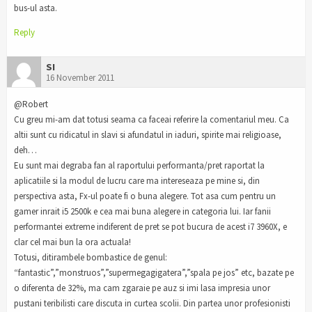
bus-ul asta.
Reply
SI
16 November 2011
@Robert
Cu greu mi-am dat totusi seama ca faceai referire la comentariul meu. Ca
altii sunt cu ridicatul in slavi si afundatul in iaduri, spirite mai religioase,
deh…
Eu sunt mai degraba fan al raportului performanta/pret raportat la
aplicatiile si la modul de lucru care ma intereseaza pe mine si, din
perspectiva asta, Fx-ul poate fi o buna alegere. Tot asa cum pentru un
gamer inrait i5 2500k e cea mai buna alegere in categoria lui. Iar fanii
performantei extreme indiferent de pret se pot bucura de acest i7 3960X, e
clar cel mai bun la ora actuala!
Totusi, ditirambele bombastice de genul:
“fantastic”,”monstruos”,”supermegagigatera”,”spala pe jos” etc, bazate pe
o diferenta de 32%, ma cam zgaraie pe auz si imi lasa impresia unor
pustani teribilisti care discuta in curtea scolii. Din partea unor profesionisti