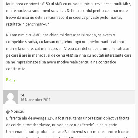
Iar in ceea ce priveste 8150-ul AMD eu nu vad nimic altceva decat multi Mhz,
multe nuclee si randament scazut… Detine recordul pentru cea mai mare
frecventa insa nu detine niciun record in ceea ce priveste performanta,
rezultate in benchmark-uri!
Nu am nimic cu AMD insa chiar imi doresc sa isi revina, sa avem o
competitie stransa, cu lansari noi, tehnologii noi, performante cat mai
mari si la un pret cat mai accesibil! Vreau ca intel sa dea drumul la toti asii
pe care ii are in maneca, si de ce nu AMD sa vina cu noutati interesante care
sa ne impresioneze si sa avem motive reale pentru a ne contrazice
constructiv.
Reply
SI
16 November 2011
@ Monstru
Diferenta aia de average 32% a fost rezultanta unor testari obiective facute
de cei de la tomshardware, nu vad de ce n-as “crede” in ea cu tarie.
Un scenariu foarte probabil in care Bulldozerul sa isi merite banii ar fi cel in