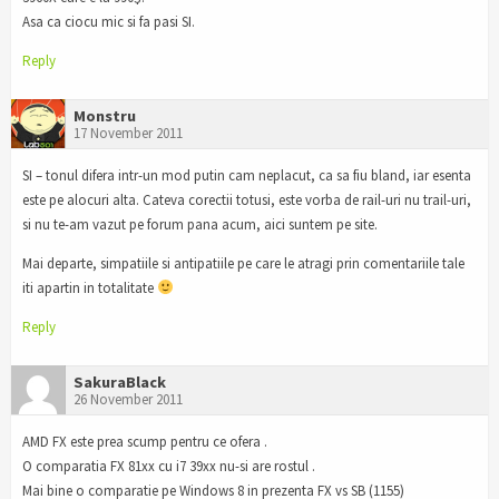
Asa ca ciocu mic si fa pasi SI.
Reply
Monstru
17 November 2011
SI – tonul difera intr-un mod putin cam neplacut, ca sa fiu bland, iar esenta
este pe alocuri alta. Cateva corectii totusi, este vorba de rail-uri nu trail-uri,
si nu te-am vazut pe forum pana acum, aici suntem pe site.
Mai departe, simpatiile si antipatiile pe care le atragi prin comentariile tale
iti apartin in totalitate
Reply
SakuraBlack
26 November 2011
AMD FX este prea scump pentru ce ofera .
O comparatia FX 81xx cu i7 39xx nu-si are rostul .
Mai bine o comparatie pe Windows 8 in prezenta FX vs SB (1155)