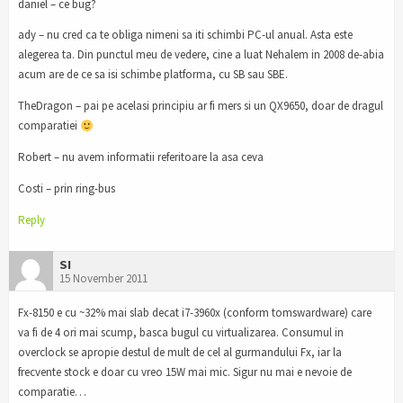
daniel – ce bug?
ady – nu cred ca te obliga nimeni sa iti schimbi PC-ul anual. Asta este
alegerea ta. Din punctul meu de vedere, cine a luat Nehalem in 2008 de-abia
acum are de ce sa isi schimbe platforma, cu SB sau SBE.
TheDragon – pai pe acelasi principiu ar fi mers si un QX9650, doar de dragul
comparatiei
Robert – nu avem informatii referitoare la asa ceva
Costi – prin ring-bus
Reply
SI
15 November 2011
Fx-8150 e cu ~32% mai slab decat i7-3960x (conform tomswardware) care
va fi de 4 ori mai scump, basca bugul cu virtualizarea. Consumul in
overclock se apropie destul de mult de cel al gurmandului Fx, iar la
frecvente stock e doar cu vreo 15W mai mic. Sigur nu mai e nevoie de
comparatie…