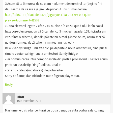
3.Acum să te lămuresc de ce eram nedumerit de numărul lor(deși nu îmi
dau seama de ce era așa greu de priceput.. nu numai de tine):
http://lab501.ro/placi-de-baza/gigabyte-x79a-ud3-rev-0-2-quick-
preview#comment-41576
«Canalele vor fi legate 2 câte 2 cu nucleele în cazul quad-ului iar în cazul
hexacore-ului presupun că 2(canale) cu 3 (nuclee), așadar 128biți;(asta am
văzut într-o schemă, dar din păcate nu o mai găsesc acum, acum sper să
nu dezinformez, dacă schema mințea, mint și eu)»
BTW «Sandy Bridge E nu este nici pe departe o noua arhitectura, fiind pur si
simplu versiunea high-end a arhitecturii Sandy Bridge»
«iar comunicarea intre componentele din pastila procesorului se face acum
printr-un bus de tip “ring” bidirectional. »
«cine nu» citește(întrebarea) «le potriveste»
Sorry de flame, dar, niciodată nu te frige un player bun.
Reply
Dinu
15 November 2011
Mai lume, e o strada (centura) cu doua benzi, ce atita vorbareala cu ring