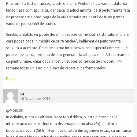
Phenom II a fost un succes, si este si acum. Pentium 4 s-a vandut datorita
fanilor, asa cum spui si tu, dar daca iti aduci aminte, ca si performanta fata
de procesoarele omoloage de la AMD situatia era destul de trista pentru
varful de gama Intel de atunci.
Similar, si Bulldozer poate deveni un succes comercial. Exista suficienti fani
care pot sa cada in mirajul celor “8 nuclee”, indiferent de performanta
scazuta a acestora. Pe mine nu ma intereseaza insa aspectul comercial, ci
puterea de calcul, evolutia de la o generatie la alta, s.a.m.d. Asta inseamna
ca pentru mine, chiar daca a fost un succes comercial de proportii, P4
ramane totusi un esec din punct de vedere al performantelor.
Reply
SI
16 November 2011
@Monstru
In definitiv, n-am zis altceva. Doar tonul difera, si asta plecand de la
interpretarea datelor. Unul m-a dezamagit intrucatva (Fx), altul m-a
bucurat oarecum (SB-E). N-am dat-o totusi din agonie-n extaz, ca am sursa