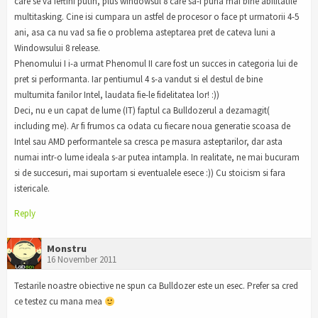
care se va ieftini putin, plus windowsul 8 care sa-i puna mai bine abilitatile
multitasking. Cine isi cumpara un astfel de procesor o face pt urmatorii 4-5
ani, asa ca nu vad sa fie o problema asteptarea pret de cateva luni a
Windowsului 8 release.
Phenomului I i-a urmat Phenomul II care fost un succes in categoria lui de
pret si performanta. Iar pentiumul 4 s-a vandut si el destul de bine
multumita fanilor Intel, laudata fie-le fidelitatea lor! :))
Deci, nu e un capat de lume (IT) faptul ca Bulldozerul a dezamagit(
including me). Ar fi frumos ca odata cu fiecare noua generatie scoasa de
Intel sau AMD performantele sa cresca pe masura asteptarilor, dar asta
numai intr-o lume ideala s-ar putea intampla. In realitate, ne mai bucuram
si de succesuri, mai suportam si eventualele esece :)) Cu stoicism si fara
istericale.
Reply
Monstru
16 November 2011
Testarile noastre obiective ne spun ca Bulldozer este un esec. Prefer sa cred
ce testez cu mana mea