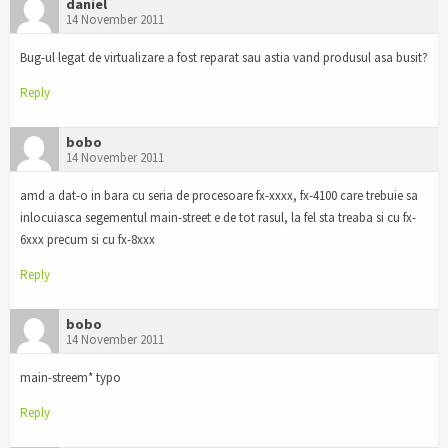
daniel
14 November 2011
Bug-ul legat de virtualizare a fost reparat sau astia vand produsul asa busit?
Reply
bobo
14 November 2011
amd a dat-o in bara cu seria de procesoare fx-xxxx, fx-4100 care trebuie sa
inlocuiasca segementul main-street e de tot rasul, la fel sta treaba si cu fx-
6xxx precum si cu fx-8xxx
Reply
bobo
14 November 2011
main-streem* typo
Reply