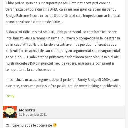
Chiar pot sa spun ca sunt suparat pe AMD intrucat acest pret care ne
deranjeaza pe toti e din vina AMD, ca sa nu mai spun ca avem un Sandy
Bridge Extreme 6 core in loc de 8 core. Si cred ca e limpede cum ar fi aratat
atunci rezultatele obtinute de 3960X…
Si daca tot ridici in slavi AMD-ul, unde procesorul lor care bate tot ce are
intel lansat? AMD a ramas un urma, nu avem o competitie la fel de stransa
ca in cazul ATI vs Nvidia. Iar de aici toti avem de pierdut indiferent cat de
chibzuit facem achizitiile sau cat fanboysm argumentat sau neargumentat
zace in noi… E adevarat ca primeaza performanta per dolar, insa nici aici
nu straluceste 8150 din punctul meu de vedere, mai ales la consumul si
temperaturile la care lucreaza…
in concluzie in acest segment de pret prefer un Sandy Bridge i5 2500k, care
este rece, consuma putin si ofera posibilitati de overclocking considerabile.
Reply
Monstru
15 November 2011
Of…cine nu aude le potriveste