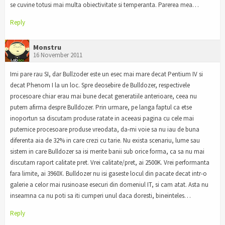
se cuvine totusi mai multa obiectivitate si temperanta. Parerea mea…
Reply
Monstru
16 November 2011
Imi pare rau SI, dar Bullzoder este un esec mai mare decat Pentium IV si
decat Phenom I la un loc. Spre deosebire de Bulldozer, respectivele
procesoare chiar erau mai bune decat generatiile anterioare, ceea nu
putem afirma despre Bulldozer. Prin urmare, pe langa faptul ca etse
inoportun sa discutam produse ratate in aceeasi pagina cu cele mai
puternice procesoare produse vreodata, da-mi voie sa nu iau de buna
diferenta aia de 32% in care crezi cu tarie. Nu exista scenariu, lume sau
sistem in care Bulldozer sa isi merite banii sub orice forma, ca sa nu mai
discutam raport calitate pret. Vrei calitate/pret, ai 2500K. Vrei performanta
fara limite, ai 3960X. Bulldozer nu isi gaseste locul din pacate decat intr-o
galerie a celor mai rusinoase esecuri din domeniul IT, si cam atat. Asta nu
inseamna ca nu poti sa iti cumperi unul daca doresti, bineinteles…
Reply