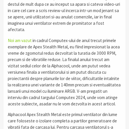
destul de mult dupa ce au inceput sa apara si cateva video-uri
in care cel care a scris review-ul incerca intr-un mod jenant sa
se apere, unii utilizatori si-au anulat comenzile, iar in final
imaginea unui ventilator extrem de promitator a fost
afectata.
Noi am vazut
in cadrul Computex-ului de anul trecut primele
exemplare de Apex Stealth Metal, eu fiind impresionat la acea
vreme de zgomotul redus dezvoltat la turatia de 3000 RPM,
precum si de vibratiile reduse. La finalul anului trecut am
vizitat sediul celor de la Alphacool, unde am putut vedea
versiunea finala a ventilatorului si am putut discuta cu
proiectantii despre planurile lor de viitor, dificultatile intalnite
la realizarea unei variante de 140mm precum si eventualitatea
lansarii unui model cu iluminare ARGB. V-am pregatit un
interviu din cadrul targului Computex 2024, unde vom atinge
aceste subiecte, asadar nu le vom dezvolta in acest articol.
Alphacool Apex Stealth Metal este primul ventilator din lume
care foloseste o izolare completa a partilor generatoare de
vibratii fata de carcasa lui. Pentru carcasa ventilatorul s-a