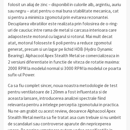
folosit un aliaj de zinc – disponibil in culorile alb, argintiu, auriu
sau negru – atat pentru o mai buna stabilitate mecanica, cat
si pentru a minimiza zgomotul prin evitarea rezonantei.
Decuplarea vibratiilor este realizata prin folosirea de o-ring-
uri de cauciuc intre rama de metal si carcasa interioara care
adaposteste motorul cu lagarul si rotorul. Mai mult decat
atat, motorul foloseste 6 poli pentru a reduce zgomotul
generat, precum si un lagar pe lichid HDB (Hydro Dynamic
Bearing). Alphacool Apex Stealth Metal se comercializeaza in
2 versiuni diferentiate in functie de viteza de rotatie maxima:
2000 RPM la modelul normal si 3000 RPM la modelul ce poarta
sufix-ul Power.
Ca sa fiu complet sincer, noua noastra metodologie de test
pentru ventilatoare de 120mm a fost influentata si de
aceasta lansare, introducerea analizei spectrale fiind
relevanta pentru a intelege perceptia zgomotului in practica.
Nu ne-am grabit cu acest review, deoarece Alphacool Apex
Stealth Metal merita sa fie tratat asa cum trebuie si nu umbrit
de scandaluri sau controverse aparute din nepriceperea