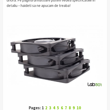
unora. Pe pagina urmatoare putem vedea specificatiile in
detaliu – haideti sa ne apucam de treaba!
Pages: 1
2
3
4
5
6
7
8
9
10