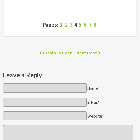
Pages:
1
2
3
4
5
6
7
8
Previous Post
Next Post
Leave a Reply
Name*
E-Mail*
Website