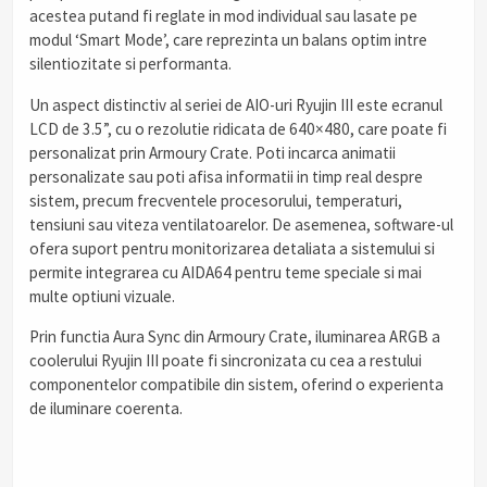
acestea putand fi reglate in mod individual sau lasate pe
modul ‘Smart Mode’, care reprezinta un balans optim intre
silentiozitate si performanta.
Un aspect distinctiv al seriei de AIO-uri Ryujin III este ecranul
LCD de 3.5”, cu o rezolutie ridicata de 640×480, care poate fi
personalizat prin Armoury Crate. Poti incarca animatii
personalizate sau poti afisa informatii in timp real despre
sistem, precum frecventele procesorului, temperaturi,
tensiuni sau viteza ventilatoarelor. De asemenea, software-ul
ofera suport pentru monitorizarea detaliata a sistemului si
permite integrarea cu AIDA64 pentru teme speciale si mai
multe optiuni vizuale.
Prin functia Aura Sync din Armoury Crate, iluminarea ARGB a
coolerului Ryujin III poate fi sincronizata cu cea a restului
componentelor compatibile din sistem, oferind o experienta
de iluminare coerenta.