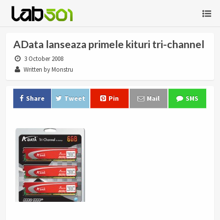
AData lanseaza primele kituri tri-channel
3 October 2008
Written by Monstru
Share
Tweet
Pin
Mail
SMS