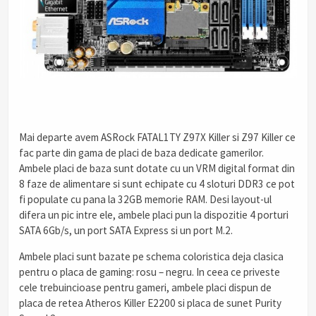
Mai departe avem ASRock FATAL1TY Z97X Killer si Z97 Killer ce
fac parte din gama de placi de baza dedicate gamerilor.
Ambele placi de baza sunt dotate cu un VRM digital format din
8 faze de alimentare si sunt echipate cu 4 sloturi DDR3 ce pot
fi populate cu pana la 32GB memorie RAM. Desi layout-ul
difera un pic intre ele, ambele placi pun la dispozitie 4 porturi
SATA 6Gb/s, un port SATA Express si un port M.2.
Ambele placi sunt bazate pe schema coloristica deja clasica
pentru o placa de gaming: rosu – negru. In ceea ce priveste
cele trebuincioase pentru gameri, ambele placi dispun de
placa de retea Atheros Killer E2200 si placa de sunet Purity