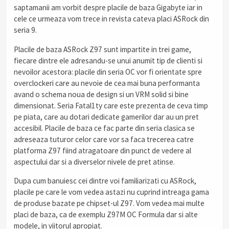
saptamanii am vorbit despre placile de baza Gigabyte iar in
cele ce urmeaza vom trece in revista cateva placi ASRock din
seria 9.
Placile de baza ASRock Z97 sunt impartite in trei game,
fiecare dintre ele adresandu-se unui anumit tip de clienti si
nevoilor acestora: placile din seria OC vor fi orientate spre
overclockeri care au nevoie de cea mai buna performanta
avand o schema noua de design si un VRM solid si bine
dimensionat. Seria Fatal1ty care este prezenta de ceva timp
pe piata, care au dotari dedicate gamerilor dar au un pret
accesibil. Placile de baza ce fac parte din seria clasica se
adreseaza tuturor celor care vor sa faca trecerea catre
platforma Z97 fiind atragatoare din punct de vedere al
aspectului dar si a diverselor nivele de pret atinse.
Dupa cum banuiesc cei dintre voi familiarizati cu ASRock,
placile pe care le vom vedea astazi nu cuprind intreaga gama
de produse bazate pe chipset-ul Z97. Vom vedea mai multe
placi de baza, ca de exemplu Z97M OC Formula dar si alte
modele, in viitorul apropiat.