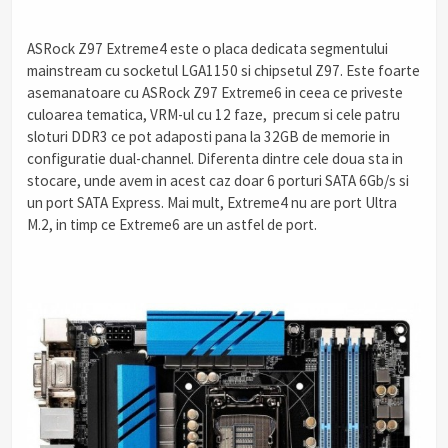
ASRock Z97 Extreme4 este o placa dedicata segmentului
mainstream cu socketul LGA1150 si chipsetul Z97. Este foarte
asemanatoare cu ASRock Z97 Extreme6 in ceea ce priveste
culoarea tematica, VRM-ul cu 12 faze, precum si cele patru
sloturi DDR3 ce pot adaposti pana la 32GB de memorie in
configuratie dual-channel. Diferenta dintre cele doua sta in
stocare, unde avem in acest caz doar 6 porturi SATA 6Gb/s si
un port SATA Express. Mai mult, Extreme4 nu are port Ultra
M.2, in timp ce Extreme6 are un astfel de port.