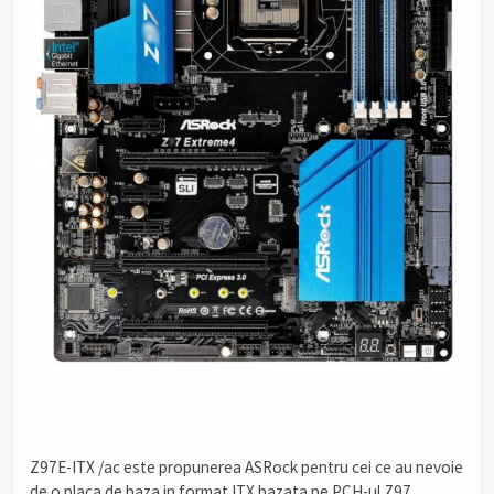
Z97E-ITX /ac este propunerea ASRock pentru cei ce au nevoie
de o placa de baza in format ITX bazata pe PCH-ul Z97.