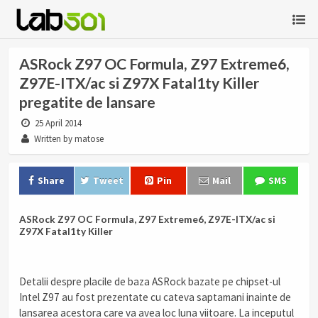
ASRock Z97 OC Formula, Z97 Extreme6,
Z97E-ITX/ac si Z97X Fatal1ty Killer
pregatite de lansare
25 April 2014
Written by matose
Share
Tweet
Pin
Mail
SMS
ASRock Z97 OC Formula, Z97 Extreme6, Z97E-ITX/ac si
Z97X Fatal1ty Killer
Detalii despre placile de baza ASRock bazate pe chipset-ul
Intel Z97 au fost prezentate cu cateva saptamani inainte de
lansarea acestora care va avea loc luna viitoare. La inceputul