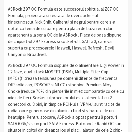
ASRock Z97 OC Formula este succesorul spiritual al Z87 OC
Formula, proiectata si testata de overclocker-ul
binecunoscut Nick Shih. Galbenul si negrul pentru care s-a
optat ca tema de culoare pentru placa de baza reda clar
apartenenta la seria OC de la ASRock . Placa de baza dispune
de chipset-ul Z97 Express si socket-ul LGA1150, care va
suporta cu procesoarele Haswell, Haswell Refresh, Devil
Canyon si Broadwell.
ASRock Z97 OC Formula dispune de o alimentare Digi Power in
12 faze, dual-stack MOSFET (DSM), Multiple Filter Cap
(MFC) (filtreaza tensiunea pe domenii diferite de frecventa:
DIP solid cap, POSCAP si MLCC) si bobine Premium Alloy
Choke (reduce 70% din pierderile in miez comparativ cu cele cu
miez de fier). Socket-ul procesorului este alimentat cu 2
conectori cu 8 pini, in timp ce PCH-ul si VRM-ul sunt racite de
radiatoare generoase din aluminiu fiind strabatute de un
heatpipe. Pentru stocare, ASRock a optat pentru 8 porturi
SATA 6 Gb/s si un port SATA Express. Butoanele Rapid OC sunt
situate in coltul din dreapta jos al placii, alaturi de cele 2 chip-