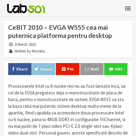
CeBIT 2010 – EVGA W555 cea mai
puternica platforma pentru desktop
8 March 2010
Written by Monstru
Share
Tweet
Pin
Mail
SMS
Procesoarele Intel cu 6 nuclee nici nu au fost lansate inca, iar
cei de la EVGA pregatesc deja o monstruozitate de placa de
baza, pentru o monstruozitate de sistem. EVGA W555 va sta
la baza celui mai puternic sistem desktop multa vreme de la
aparitie, fiind capabila sa acomodeze doua procesoare Intel
cu 6 nuclee, pana la 48GB DDR3 in configuratie TriChannel, si
nu mai putin de 7 placi video PCI-E 2.0 single-slot sau 4 placi
video dual-slot. Personal gasesc aceste specificatii dincolo de