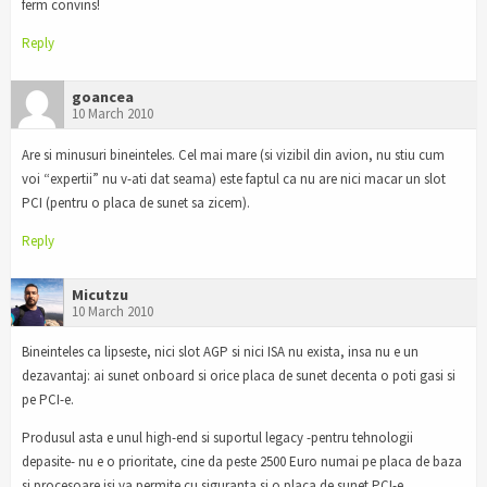
ferm convins!
Reply
goancea
10 March 2010
Are si minusuri bineinteles. Cel mai mare (si vizibil din avion, nu stiu cum
voi “expertii” nu v-ati dat seama) este faptul ca nu are nici macar un slot
PCI (pentru o placa de sunet sa zicem).
Reply
Micutzu
10 March 2010
Bineinteles ca lipseste, nici slot AGP si nici ISA nu exista, insa nu e un
dezavantaj: ai sunet onboard si orice placa de sunet decenta o poti gasi si
pe PCI-e.
Produsul asta e unul high-end si suportul legacy -pentru tehnologii
depasite- nu e o prioritate, cine da peste 2500 Euro numai pe placa de baza
si procesoare isi va permite cu siguranta si o placa de sunet PCI-e.