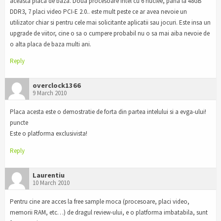
aceasta placa de baza. Doua procesoare Intel cu 6 nuclee, pana la 48GB
DDR3, 7 placi video PCI-E 2.0.. este mult peste ce ar avea nevoie un
utilizator chiar si pentru cele mai solicitante aplicatii sau jocuri. Este insa un
upgrade de viitor, cine o sa o cumpere probabil nu o sa mai aiba nevoie de
o alta placa de baza multi ani.
Reply
overclock1366
9 March 2010
Placa acesta este o demostratie de forta din partea intelului si a evga-ului!
puncte
Este o platforma exclusivista!
Reply
Laurentiu
10 March 2010
Pentru cine are acces la free sample moca (procesoare, placi video,
memorii RAM, etc…) de dragul review-ului, e o platforma imbatabila, sunt