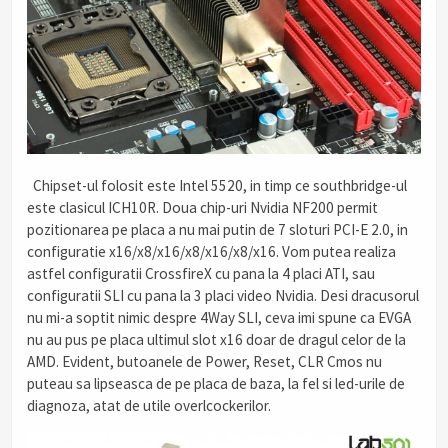
.
Chipset-ul folosit este Intel 5520, in timp ce southbridge-ul
este clasicul ICH10R. Doua chip-uri Nvidia NF200 permit
pozitionarea pe placa a nu mai putin de 7 sloturi PCI-E 2.0, in
configuratie x16/x8/x16/x8/x16/x8/x16. Vom putea realiza
astfel configuratii CrossfireX cu pana la 4 placi ATI, sau
configuratii SLI cu pana la 3 placi video Nvidia. Desi dracusorul
nu mi-a soptit nimic despre 4Way SLI, ceva imi spune ca EVGA
nu au pus pe placa ultimul slot x16 doar de dragul celor de la
AMD. Evident, butoanele de Power, Reset, CLR Cmos nu
puteau sa lipseasca de pe placa de baza, la fel si led-urile de
diagnoza, atat de utile overlcockerilor.
.