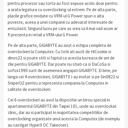
pentru procesor sau torta au fost expuse acolo doar pentru
a arata legatura cu overclocking-ul extrem. Pe de alta parte,
placile grafice modate cu VRM-ul G Power spun o alta
poveste, aceea a unei companii cu adevarat interesate de
entuziasti. Singurul lucru pe care as vrea sa il mai vad acum ar
fi prezenta in retail a VRM-ului G Power.
Pe de alta parte, GIGABYTE au avut o echipa completa de
overclockeri la Computex. Cu totii ati auzit de HiCookie si
dinos22 si poate stiti si faptul ca acestia lucreaza de ani de
zile pentru GIGABYTE. Dar poate nu stiati ca si DaCoSa si
sofos1990 sunt de asemenea angajati GIGABYTE. Ei bine, pe
langa cei 4 overclockeri, GIGABYTE i-au invitat si pe Sin0822 si
SniperOZ pentru a reprezenta compania la Computex in
calitate de overclockeri.
Cei 6 overclockeri au avut la dispozitie un birou special in
apartamentul GIGABYTE din Taipei 101, unde au overclockat
zilnic, dar au si participat in majoritatea competitiilor de
overclocking organizate anul acesta la Computex (de exemplu
au castigat HyperX OC Takeover).