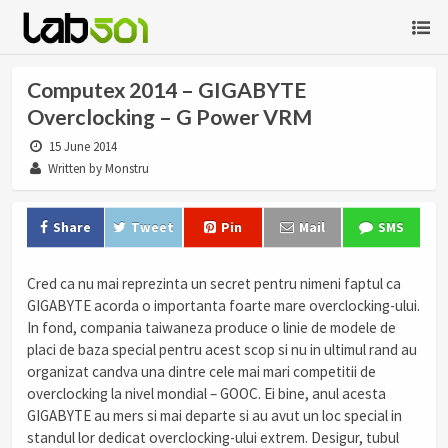
Computex 2014 – GIGABYTE
Overclocking – G Power VRM
15 June 2014
Written by Monstru
Share
Tweet
Pin
Mail
SMS
Cred ca nu mai reprezinta un secret pentru nimeni faptul ca
GIGABYTE acorda o importanta foarte mare overclocking-ului.
In fond, compania taiwaneza produce o linie de modele de
placi de baza special pentru acest scop si nu in ultimul rand au
organizat candva una dintre cele mai mari competitii de
overclocking la nivel mondial – GOOC. Ei bine, anul acesta
GIGABYTE au mers si mai departe si au avut un loc special in
standul lor dedicat overclocking-ului extrem. Desigur, tubul