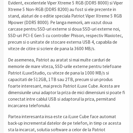
Evident, excelentele Viper Xtreme 5 RGB (DDR5 8000) si Viper
Xtreme 5 Non-RGB (DDR5 8200) au fost si ele prezente in
stand, alaturi de o editie speciala Patriot Viper Xtreme 5 RGB
Mpower (DDR5 8000). Pe langa memorii, am vazut doua
carcase pentru SSD-uri externe si doua SSD-uri externe noi,
SSD-uri PCI-E Gen 5 cu controller Phison, respectiv Maxiotec,
precum si o unitate de stocare externa USB 4, capabila de
viteze de citire si scriere de pana la 3600 MB/s.
De asemenea, Patriot au aratat si mai multe carduri de
memorie de mare viteza, SSD-urile externe pentru telefoane
Patriot iLuxeStudio, cu viteze de pana la 1000 MB/s si
capacitati de 512GB, 1TB sau 2TB, precum si un produs
foarte interesant, mai precis Patriot iLuxe Cube. Acesta are
dimensiunile unui adaptor la priza de mici dimensiuni si poate fi
conectat intre cablul USB si adaptorul la priza, permitand
incarcarea telefonului.
Partea interesanta insa este ca iLuxe Cube face automat
back-up incremental datelor de pe telefon, in timp ce acesta
sta la incarcat, solutia software a celor de la Patriot