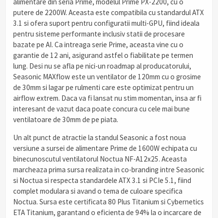
alimentare din seria Prime, modelul Prime PX-2200, cu o
putere de 2200W. Aceasta este compatibila cu standardul ATX
3.1 si ofera suport pentru configuratii multi-GPU, fiind ideala
pentru sisteme performante inclusiv statii de procesare
bazate pe AI. Ca intreaga serie Prime, aceasta vine cu o
garantie de 12 ani, asigurand astfel o fiabilitate pe termen
lung. Desi nu se afla pe nici-un roadmap al producatorului,
Seasonic MAXflow este un ventilator de 120mm cu o grosime
de 30mm si lagar pe rulmenti care este optimizat pentru un
airflow extrem. Daca va fi lansat nu stim momentan, insa ar fi
interesant de vazut daca poate concura cu cele mai bune
ventilatoare de 30mm de pe piata.
Un alt punct de atractie la standul Seasonic a fost noua
versiune a sursei de alimentare Prime de 1600W echipata cu
binecunoscutul ventilatorul Noctua NF-A12x25. Aceasta
marcheaza prima sursa realizata in co-branding intre Seasonic
si Noctua si respecta standardele ATX 3.1 si PCIe 5.1, fiind
complet modulara si avand o tema de culoare specifica
Noctua. Sursa este certificata 80 Plus Titanium si Cybernetics
ETA Titanium, garantand o eficienta de 94% la o incarcare de