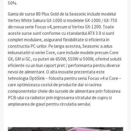
50%.
Gama de surse 80 Plus Gold de la Seasonic include modelul
Vertex White Sakura GX-1000 si modelele GX-1000 / GX-750
din noua serie Focus v4, precum si Vertex GX-1200. Toate
aceste surse sunt conforme cu standardul ATX 3.0 si sunt
complet modulare, asigurand flexibilitate si eficienta in
constructia PC-urilor. Pe langa acestea, Seasonic a adus
imbunatatiri si seriei Core, care include modele precum Core
GX, GM si GC, cu puteri de 650W, 550W si 500W, oferind solutii
eficiente cu un bun raport pret / performanta pentru diverse
nevoi de alimentare​. O alta inovatie prezentata este
tehnologia OptiSink – folosita pentru seria Focus v4 si Core –
care optimizeaza costul de productie dar si racirea
componentelor cheie din sursele de alimentare prin folosirea
PCB-ului ca radiator prin ingrosarea stratului de cupru si
amplasarea de gauri pentru circulatia aerului.