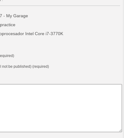
7 - My Garage
practice
oprocesador Intel Core i7-3770K
equired)
ll not be published) (required)