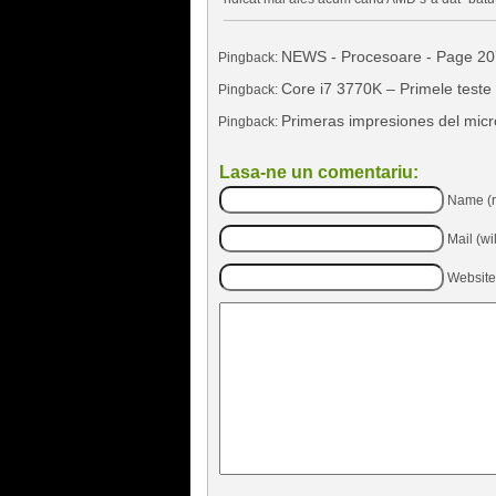
NEWS - Procesoare - Page 20
Pingback:
Core i7 3770K – Primele teste 
Pingback:
Primeras impresiones del micr
Pingback:
Lasa-ne un comentariu:
Name (r
Mail (wi
Website