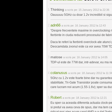
Thinking
a scris pe:
15 January 2012 la 22:36
Oauuuuu 5GHz cu doar 1.2v incredibil si sigu
adn66
a scris pe:
16 January 2012 la 12:43
“Despre frecventele maxime in overclocking nu
fierbinte in ciuda reducerii procesului de fabri
Daca te referi la fierbinti overclock-ate atunci
Deocamdata zvonul este ca vor avea 70W TDP s
matose
a scris pe:
16 January 2012 la 14:05
TDP-ul este de 77W dar, intr-adevar, eu ma r
colanusus
a scris pe:
18 January 2012 la 11:3
5Ghz cu 1.2v este foarte bine dar nu garantea
stabilitate; Tri-Gate Transistor poate consuma 
care lucram noi acum (1.55-1.6v); sper sa du
Robert
a scris pe:
18 January 2012 la 12:21
Eu sper ca aceasta diferenta actuala clock-pe
si pretul va avea ceva de spus, dar ma tem ca
ridicat mai ales acum cand AMD s-a dat “batut