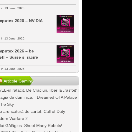
s in 13 June, 2026.
putex 2026 – NVIDIA
s in 13 June, 2026.
putex 2026 – be
et! – Surse si racire
s in 13 June, 2026.
Articole Gaming
EL-ul rătăcit. De Crăciun, liber la „răsfoit”!
ăgia de duminică: I Dreamed Of A Palace
The Sky
o aruncatură de cartof: Call of Duty
dern Warfare 2
ai Gălăgios: Shoot Many Robots!