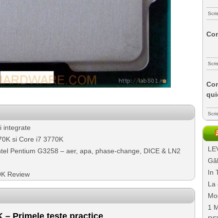
Scri
Com
Scri
Com
qui
Scri
i integrate
570K si Core i7 3770K
LEV
Intel Pentium G3258 – aer, apa, phase-change, DICE & LN2
Găl
In 
70K Review
La 
Mo
1 M
 – Primele teste practice