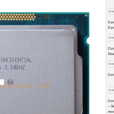
Scri
Com
Co
Scri
Com
Sea
Scri
Com
Scri
Com
– S
mon