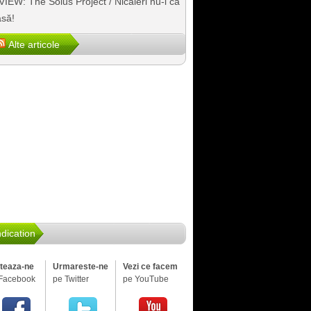
IEW: The Solus Project / Nicăieri nu-i ca
să!
Alte articole
dication
iteaza-ne
Urmareste-ne
Vezi ce facem
Facebook
pe Twitter
pe YouTube