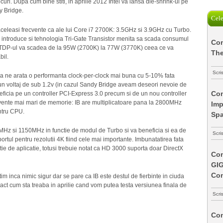
curi. Dupa cum bine stiti, in aprilie 2012 Intel va lansa die-shrink-ul pe
y Bridge.
Cele
celeasi frecvente ca ale lui Core i7 2700K: 3.5GHz si 3.9GHz cu Turbo.
 introduce si tehnologia Tri-Gate Transistor menita sa scada consumul
Com
. TDP-ul va scadea de la 95W (2700K) la 77W (3770K) ceea ce va
The
il.
Scri
hina ne arata o performanta clock-per-clock mai buna cu 5-10% fata
 un voltaj de sub 1.2v (in cazul Sandy Bridge aveam deseori nevoie de
Com
neficia pe un controller PCI-Express 3.0 precum si de un nou controller
cvente mai mari de memorie: IB are multiplicatoare pana la 2800MHz
Imp
ntru CPU.
Spa
MHz si 1150MHz in functie de modul de Turbo si va beneficia si ea de
Scri
ortul pentru rezolutii 4K fiind cele mai importante. Imbunatatirea fata
ie de aplicatie, totusi trebuie notat ca HD 3000 suporta doar DirectX
Com
GI
Co
m inca nimic sigur dar se pare ca IB este destul de fierbinte in ciuda
act cum sta treaba in aprilie cand vom putea testa versiunea finala de
Scri
Com