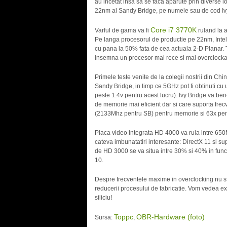
au incetat insa sa se faca aparute prin diverse lo
22nm al Sandy Bridge, pe numele sau de cod Iv
Core i7 3770K
Varful de gama va fi
ruland la a
Pe langa procesorul de productie pe 22nm, Intel
cu pana la 50% fata de cea actuala 2-D Planar
insemna un procesor mai rece si mai overclockab
Primele teste venite de la colegii nostrii din C
Sandy Bridge, in timp ce 5GHz pot fi obtinuti cu
peste 1.4v pentru acest lucru). Ivy Bridge va be
de memorie mai eficient dar si care suporta fre
(2133Mhz pentru SB) pentru memorie si 63x pe
Placa video integrata HD 4000 va rula intre 650
cateva imbunatatiri interesante: DirectX 11 si sup
de HD 3000 se va situa intre 30% si 40% in funct
10.
Despre frecventele maxime in overclocking nu sti
reducerii procesului de fabricatie. Vom vedea ex
siliciu!
Toppc
OBR-Hardware (foto)
Sursa:
,