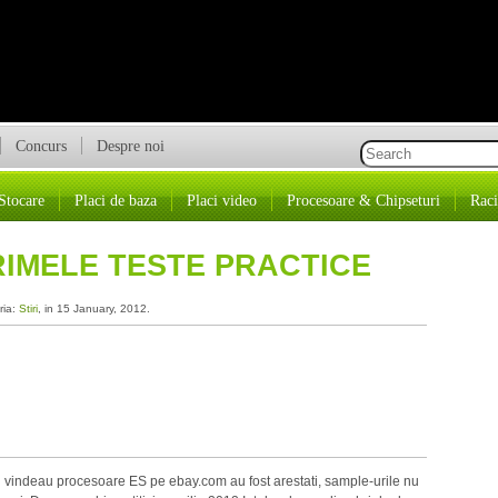
Concurs
Despre noi
Stocare
Placi de baza
Placi video
Procesoare & Chipseturi
Raci
PRIMELE TESTE PRACTICE
ria:
Stiri
, in 15 January, 2012.
 si vindeau procesoare ES pe ebay.com au fost arestati, sample-urile nu