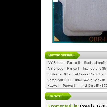
Articole similare
IVY Bridge – Partea II – Studiu al grafici
IVY Bridge – Partea I – Intel Core i5 3
Studiu de OC – Intel Core i7 4790K & 
Computex 2014 – Intel Devil’s Canyon
Haswell – Partea III – Intel Core i5 46
Comentarii
5 comentarii la:
Core i7 3770K