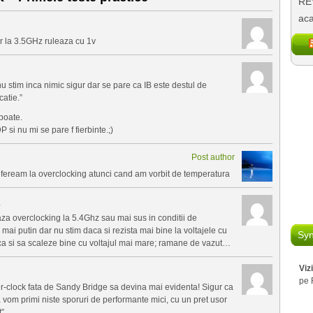
REV
aca
r la 3.5GHz ruleaza cu 1v
 stim inca nimic sigur dar se pare ca IB este destul de
catie.”
 poate.
i nu mi se pare f fierbinte.;)
Post author
efeream la overclocking atunci cand am vorbit de temperatura
4
za overclocking la 5.4Ghz sau mai sus in conditii de
mai putin dar nu stim daca si rezista mai bine la voltajele cu
Syn
ca si sa scaleze bine cu voltajul mai mare; ramane de vazut…
Viz
pe 
r-clock fata de Sandy Bridge sa devina mai evidenta! Sigur ca
 vom primi niste sporuri de performante mici, cu un pret usor
”.