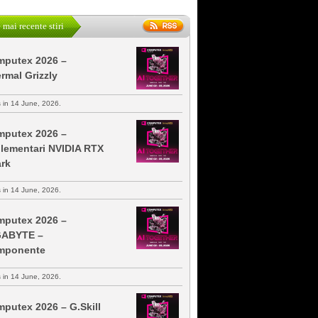
 mai recente stiri
putex 2026 –
rmal Grizzly
s in 14 June, 2026.
putex 2026 –
lementari NVIDIA RTX
rk
s in 14 June, 2026.
putex 2026 –
GABYTE –
mponente
s in 14 June, 2026.
putex 2026 – G.Skill