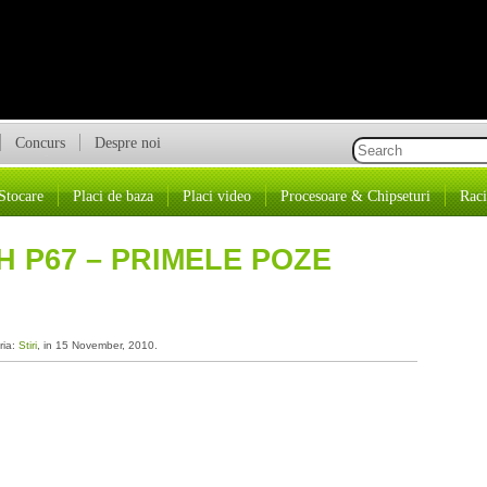
Concurs
Despre noi
Stocare
Placi de baza
Placi video
Procesoare & Chipseturi
Raci
 P67 – PRIMELE POZE
ria:
Stiri
, in 15 November, 2010.