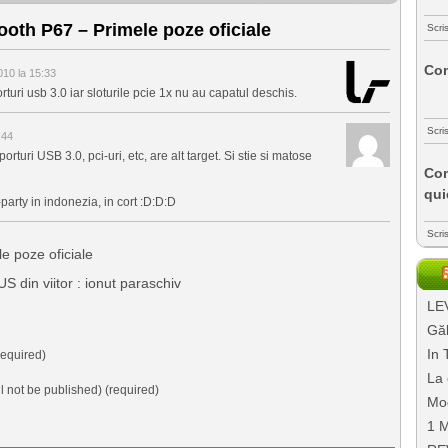
th P67 – Primele poze oficiale
Scri
Com
10 la 15:33
uri usb 3.0 iar sloturile pcie 1x nu au capatul deschis.
Scri
:44
turi USB 3.0, pci-uri, etc, are alt target. Si stie si matose
Com
qui
arty in indonezia, in cort :D:D:D
Scri
 poze oficiale
 din viitor : ionut paraschiv
LEV
Găl
In 
equired)
La 
ll not be published) (required)
Mo
1 M