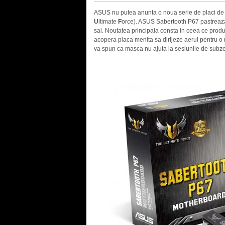
ASUS nu putea anunta o noua serie de placi de b
U
ltimate
F
orce). ASUS Sabertooth P67 pastreaza c
sai. Noutatea principala consta in ceea ce prod
acopera placa menita sa dirijeze aerul pentru o r
va spun ca masca nu ajuta la sesiunile de subzer
.