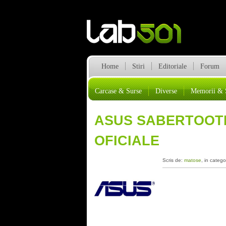
Home
Stiri
Editoriale
Forum
Carcase & Surse
Diverse
Memorii & 
ASUS SABERTOOTH
OFICIALE
Scris de:
matose
, in catego