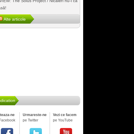
IEW: The Solus Project / Nicăieri nu-i ca
să!
Alte articole
dication
iteaza-ne
Urmareste-ne
Vezi ce facem
Facebook
pe Twitter
pe YouTube