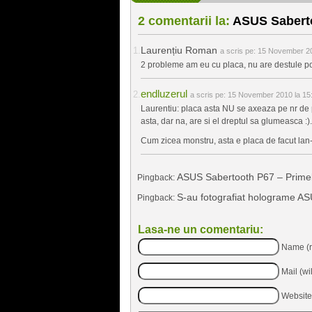
2 comentarii la:
ASUS Sabertoo
Laurențiu Roman
a scris pe:
15 November 20
2 probleme am eu cu placa, nu are destule port
endluzerul
a scris pe:
15 November 2010 la 15
Laurentiu: placa asta NU se axeaza pe nr de por
asta, dar na, are si el dreptul sa glumeasca :).
Cum zicea monstru, asta e placa de facut lan-p
ASUS Sabertooth P67 – Primele
Pingback:
S-au fotografiat holograme ASUS
Pingback:
Lasa-ne un comentariu:
Name (r
Mail (wi
Website