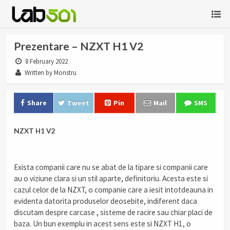
Prezentare – NZXT H1 V2
8 February 2022
Written by Monstru
Share
Tweet
Pin
Mail
SMS
NZXT H1 V2
Exista companii care nu se abat de la tipare si companii care
au o viziune clara si un stil aparte, definitoriu. Acesta este si
cazul celor de la NZXT, o companie care a iesit intotdeauna in
evidenta datorita produselor deosebite, indiferent daca
discutam despre carcase , sisteme de racire sau chiar placi de
baza. Un bun exemplu in acest sens este si NZXT H1, o