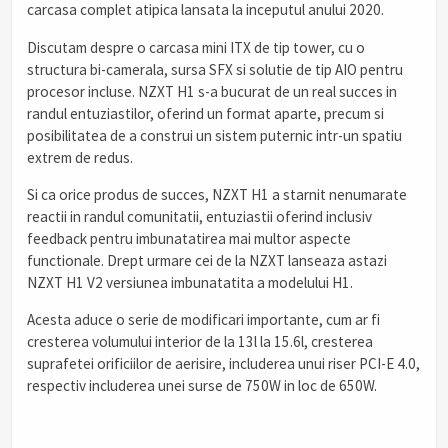
carcasa complet atipica lansata la inceputul anului 2020.
Discutam despre o carcasa mini ITX de tip tower, cu o
structura bi-camerala, sursa SFX si solutie de tip AIO pentru
procesor incluse. NZXT H1 s-a bucurat de un real succes in
randul entuziastilor, oferind un format aparte, precum si
posibilitatea de a construi un sistem puternic intr-un spatiu
extrem de redus.
Si ca orice produs de succes, NZXT H1 a starnit nenumarate
reactii in randul comunitatii, entuziastii oferind inclusiv
feedback pentru imbunatatirea mai multor aspecte
functionale. Drept urmare cei de la NZXT lanseaza astazi
NZXT H1 V2 versiunea imbunatatita a modelului H1.
Acesta aduce o serie de modificari importante, cum ar fi
cresterea volumului interior de la 13l la 15.6l, cresterea
suprafetei orificiilor de aerisire, includerea unui riser PCI-E 4.0,
respectiv includerea unei surse de 750W in loc de 650W.