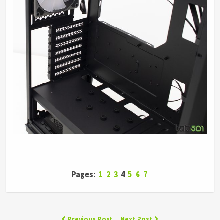
Pages:
1
2
3
4
5
6
7
Previous Post
Next Post