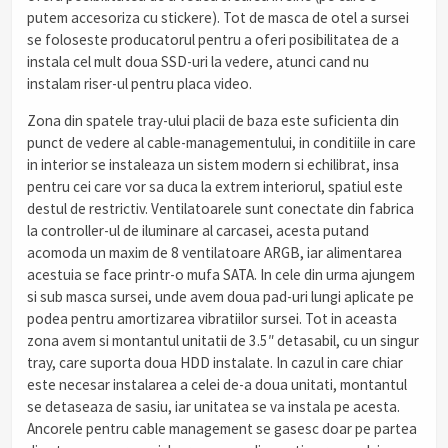
putem accesoriza cu stickere). Tot de masca de otel a sursei
se foloseste producatorul pentru a oferi posibilitatea de a
instala cel mult doua SSD-uri la vedere, atunci cand nu
instalam riser-ul pentru placa video.
Zona din spatele tray-ului placii de baza este suficienta din
punct de vedere al cable-managementului, in conditiile in care
in interior se instaleaza un sistem modern si echilibrat, insa
pentru cei care vor sa duca la extrem interiorul, spatiul este
destul de restrictiv. Ventilatoarele sunt conectate din fabrica
la controller-ul de iluminare al carcasei, acesta putand
acomoda un maxim de 8 ventilatoare ARGB, iar alimentarea
acestuia se face printr-o mufa SATA. In cele din urma ajungem
si sub masca sursei, unde avem doua pad-uri lungi aplicate pe
podea pentru amortizarea vibratiilor sursei. Tot in aceasta
zona avem si montantul unitatii de 3.5″ detasabil, cu un singur
tray, care suporta doua HDD instalate. In cazul in care chiar
este necesar instalarea a celei de-a doua unitati, montantul
se detaseaza de sasiu, iar unitatea se va instala pe acesta.
Ancorele pentru cable management se gasesc doar pe partea