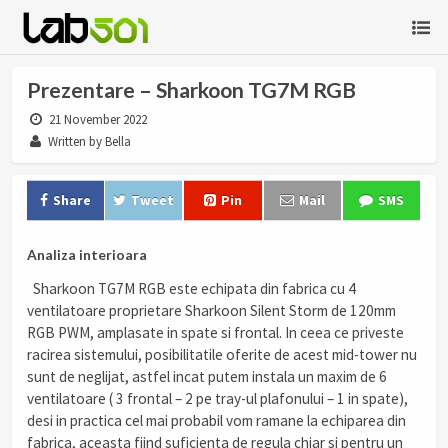
Prezentare – Sharkoon TG7M RGB
21 November 2022
Written by Bella
Share
Tweet
Pin
Mail
SMS
Analiza interioara
Sharkoon TG7M RGB este echipata din fabrica cu 4
ventilatoare proprietare Sharkoon Silent Storm de 120mm
RGB PWM, amplasate in spate si frontal. In ceea ce priveste
racirea sistemului, posibilitatile oferite de acest mid-tower nu
sunt de neglijat, astfel incat putem instala un maxim de 6
ventilatoare ( 3 frontal – 2 pe tray-ul plafonului – 1 in spate),
desi in practica cel mai probabil vom ramane la echiparea din
fabrica, aceasta fiind suficienta de regula chiar si pentru un