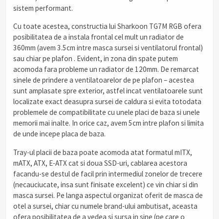
sistem performant.
Cu toate acestea, constructia lui Sharkoon TG7M RGB ofera
posibilitatea de a instala frontal cel mult un radiator de
360mm (avem 3.5cm intre masca sursei si ventilatorul frontal)
sau chiar pe plafon . Evident, in zona din spate putem
acomoda fara probleme un radiator de 120mm. De remarcat
sinele de prindere a ventilatoarelor de pe plafon – acestea
sunt amplasate spre exterior, astfel incat ventilatoarele sunt
localizate exact deasupra sursei de caldura si evita totodata
problemele de compatibilitate cu unele placi de baza si unele
memorii mai inalte. In orice caz, avem 5cm intre plafon si limita
de unde incepe placa de baza.
Tray-ul placii de baza poate acomoda atat formatul mITX,
mATX, ATX, E-ATX cat si doua SSD-uri, cablarea acestora
facandu-se destul de facil prin intermediul zonelor de trecere
(necauciucate, insa sunt finisate excelent) ce vin chiar si din
masca sursei. Pe langa aspectul organizat oferit de masca de
otel a sursei, chiar cu numele brand-ului ambutisat, aceasta
ofera posibilitatea de a vedea si sursa in sine (pe care o